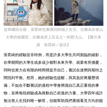
從韓國回台後，張育綺也漸漸回歸個人生活。左圖為在釜山
大學的校園照；右圖為登上百岳之一的郡大山。【圖片來
源 張育綺／提供】
張育綺的經驗並非特例，而是許多大學生共同面臨的縮影，
在學期間的大學生或多或少都對未來升學、就業有所擔憂，
同時也努力在有限的時間裡提升自己，嘗試在迷惘與期待之
間找到平衡。然而，她的經驗也提醒，與其急於將履歷填
滿，不如在不斷嘗試的過程中學會辨識自己真正重視的事
物，並將每段經驗成為推動自己前進的力量。大學四年或許
無法替人生找到唯一解答，但能幫助我們累積看見方向的能