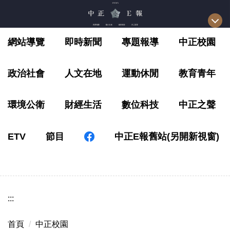
跳
到
主
網站導覽
即時新聞
專題報導
中正校園
要
內
容
政治社會
人文在地
運動休閒
教育青年
區
環境公衛
財經生活
數位科技
中正之聲
ETV
節目
中正E報舊站(另開新視窗)
:::
首頁
中正校園