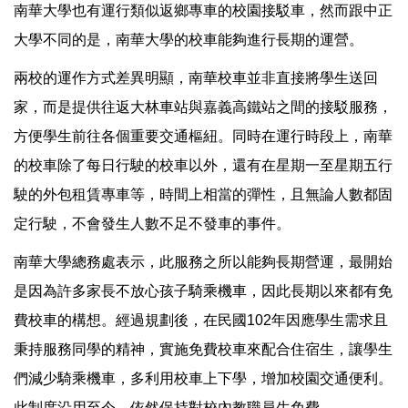
南華大學也有運行類似返鄉專車的校園接駁車，然而跟中正
大學不同的是，南華大學的校車能夠進行長期的運營。
兩校的運作方式差異明顯，南華校車並非直接將學生送回
家，而是提供往返大林車站與嘉義高鐵站之間的接駁服務，
方便學生前往各個重要交通樞紐。同時在運行時段上，南華
的校車除了每日行駛的校車以外，還有在星期一至星期五行
駛的外包租賃專車等，時間上相當的彈性，且無論人數都固
定行駛，不會發生人數不足不發車的事件。
南華大學總務處表示，此服務之所以能夠長期營運，最開始
是因為許多家長不放心孩子騎乘機車，因此長期以來都有免
費校車的構想。經過規劃後，在民國102年因應學生需求且
秉持服務同學的精神，實施免費校車來配合住宿生，讓學生
們減少騎乘機車，多利用校車上下學，增加校園交通便利。
此制度沿用至今，依然保持對校內教職員生免費。