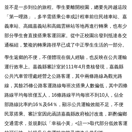
並不是一步到位的旅程。學生要離開校園，總要先跨越這段
「第一哩路」，多半需搭乘公車或計程車前往民雄車站、嘉
義車站、高鐵嘉義站和高鐵雲林站等地再進行轉乘，也有少
部分學生會直接搭乘客運回家。從中正校園出發到抵達各交
通樞紐，繁複的轉乘路徑早已成了中正學生生活的一部分。
學生返鄉的不便，不僅體現在個人經驗，也反映在公共運輸
運行效率上。嘉義縣審計室於111年4月查核發現，嘉義縣
公共汽車管理處經營之公路客運，其中兩條路線為觀光路
線，其餘25條公路客運路線每班次搭乘人數偏低，其中四條
路線平均每班僅五人，16條路線平均每班不到10人，佔全
部路線比率約16％及64％，顯示公共運輸效能不足，不便
民眾搭乘。審計室因此函請嘉義縣政府檢討改進，斟酌偏鄉
交通需求，並規劃以「幸福小黃」<註一>取代部分低效客運