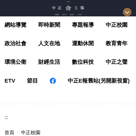
跳
到
主
網站導覽
即時新聞
專題報導
中正校園
要
內
容
政治社會
人文在地
運動休閒
教育青年
區
環境公衛
財經生活
數位科技
中正之聲
ETV
節目
中正E報舊站(另開新視窗)
:::
首頁
中正校園