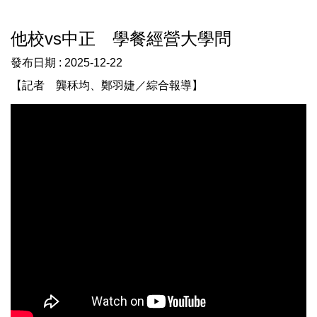
他校vs中正 學餐經營大學問
發布日期 :
2025-12-22
【記者 龔秝均、鄭羽婕／綜合報導】