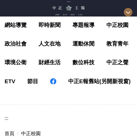
跳
到
主
網站導覽
即時新聞
專題報導
中正校園
要
內
容
政治社會
人文在地
運動休閒
教育青年
區
環境公衛
財經生活
數位科技
中正之聲
ETV
節目
中正E報舊站(另開新視窗)
:::
首頁
中正校園