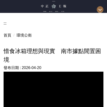
跳
到
主
要
:::
內
容
首頁
環境公衛
區
惜食冰箱理想與現實 南市據點閒置困
境
發布日期 :
2026-04-20