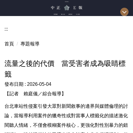
跳
到
主
要
:::
內
容
首頁
專題報導
區
流量之後的代價 當受害者成為吸睛標
籤
發布日期 :
2026-05-04
【記者 賴庭儀／綜合報導】
台北車站性侵案引發大眾對新聞敘事的邊界與媒體倫理的討
論，當報導利用案件的獵奇性或對當事人標籤化的描述激化
閱聽人情緒，不僅會模糊案件核心，更強化對性別暴力的錯