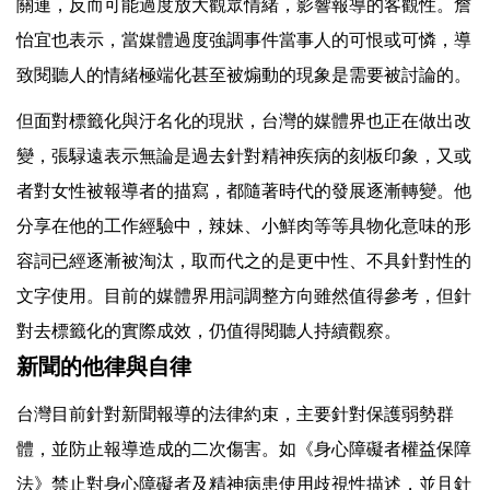
關連，反而可能過度放大觀眾情緒，影響報導的客觀性。詹
怡宜也表示，當媒體過度強調事件當事人的可恨或可憐，導
致閱聽人的情緒極端化甚至被煽動的現象是需要被討論的。
但面對標籤化與汙名化的現狀，台灣的媒體界也正在做出改
變，張騄遠表示無論是過去針對精神疾病的刻板印象，又或
者對女性被報導者的描寫，都隨著時代的發展逐漸轉變。他
分享在他的工作經驗中，辣妹、小鮮肉等等具物化意味的形
容詞已經逐漸被淘汰，取而代之的是更中性、不具針對性的
文字使用。目前的媒體界用詞調整方向雖然值得參考，但針
對去標籤化的實際成效，仍值得閱聽人持續觀察。
新聞的他律與自律
台灣目前針對新聞報導的法律約束，主要針對保護弱勢群
體，並防止報導造成的二次傷害。如《身心障礙者權益保障
法》禁止對身心障礙者及精神病患使用歧視性描述，並且針