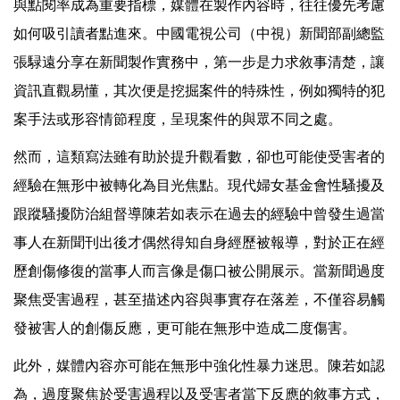
與點閱率成為重要指標，媒體在製作內容時，往往優先考慮
如何吸引讀者點進來。中國電視公司（中視）新聞部副總監
張騄遠分享在新聞製作實務中，第一步是力求敘事清楚，讓
資訊直觀易懂，其次便是挖掘案件的特殊性，例如獨特的犯
案手法或形容情節程度，呈現案件的與眾不同之處。
然而，這類寫法雖有助於提升觀看數，卻也可能使受害者的
經驗在無形中被轉化為目光焦點。現代婦女基金會性騷擾及
跟蹤騷擾防治組督導陳若如表示在過去的經驗中曾發生過當
事人在新聞刊出後才偶然得知自身經歷被報導，對於正在經
歷創傷修復的當事人而言像是傷口被公開展示。當新聞過度
聚焦受害過程，甚至描述內容與事實存在落差，不僅容易觸
發被害人的創傷反應，更可能在無形中造成二度傷害。
此外，媒體內容亦可能在無形中強化性暴力迷思。陳若如認
為，過度聚焦於受害過程以及受害者當下反應的敘事方式，