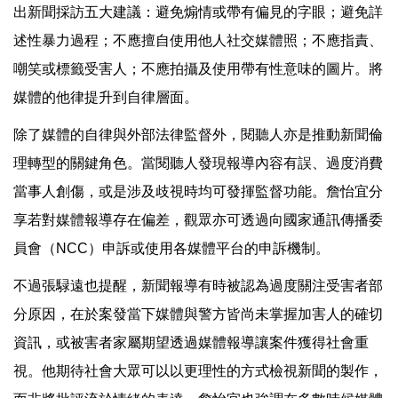
出新聞採訪五大建議：避免煽情或帶有偏見的字眼；避免詳
述性暴力過程；不應擅自使用他人社交媒體照；不應指責、
嘲笑或標籤受害人；不應拍攝及使用帶有性意味的圖片。將
媒體的他律提升到自律層面。
除了媒體的自律與外部法律監督外，閱聽人亦是推動新聞倫
理轉型的關鍵角色。當閱聽人發現報導內容有誤、過度消費
當事人創傷，或是涉及歧視時均可發揮監督功能。詹怡宜分
享若對媒體報導存在偏差，觀眾亦可透過向國家通訊傳播委
員會（NCC）申訴或使用各媒體平台的申訴機制。
不過張騄遠也提醒，新聞報導有時被認為過度關注受害者部
分原因，在於案發當下媒體與警方皆尚未掌握加害人的確切
資訊，或被害者家屬期望透過媒體報導讓案件獲得社會重
視。他期待社會大眾可以以更理性的方式檢視新聞的製作，