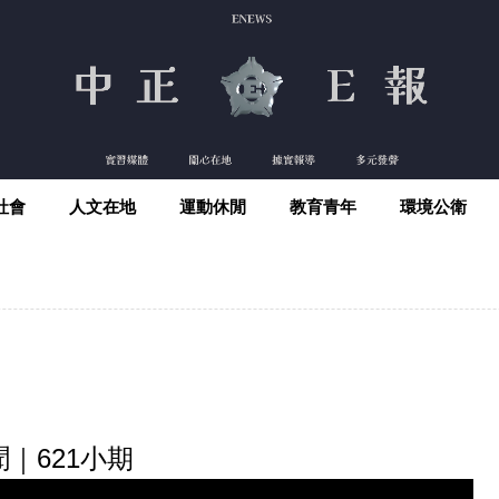
社會
人文在地
運動休閒
教育青年
環境公衛
｜621小期