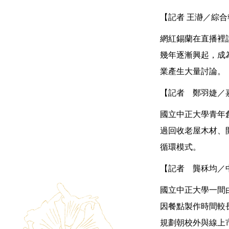
【記者 王瀞／綜合
網紅錫蘭在直播裡討
幾年逐漸興起，成
業產生大量討論。
【記者 鄭羽婕／
國立中正大學青年
過回收老屋木材、
循環模式。
【記者 龔秝均／
國立中正大學一間
因餐點製作時間較
規劃朝校外與線上