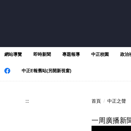
跳
到
主
要
內
容
區
網站導覽
即時新聞
專題報導
中正校園
政治
中正E報舊站(另開新視窗)
:::
首頁
中正之聲
一周廣播新聞