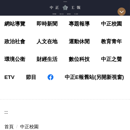
跳
到
主
網站導覽
即時新聞
專題報導
中正校園
要
內
容
政治社會
人文在地
運動休閒
教育青年
區
環境公衛
財經生活
數位科技
中正之聲
ETV
節目
中正E報舊站(另開新視窗)
:::
首頁
中正校園