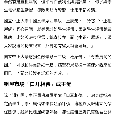
雖然有建置租屋網，但平台在便利性與資訊量上，似乎與學
生需求產生斷層，導致明明有資源，使用率卻冷清。
國立中正大學中國文學系四年級 王志榮：「給它（中正租
屋網）真心建議，就是應該給學生評價，因為學生評價是最
準的。比如說房東很雷，就直接在上面（中正租屋網），跟
大家說這間房東很雷，那肯定有些人就會避坑。」
國立中正大學財務金融學系三年級 程紹倫：「有些房間的
照片，可以拍得更詳細一點，感覺都只是從一整棟外觀來拍
而已，內部比較沒有詳細的照片。」
租屋市場「口耳相傳」成主流
除了滑社團，中正周邊租屋更靠「口耳相傳」。房東想找穩
定的學生，學生則信賴學長姐的評價。這種靠人脈建立的信
任關係，雖然比租屋網更熱絡，卻也讓租屋資訊更難被公開