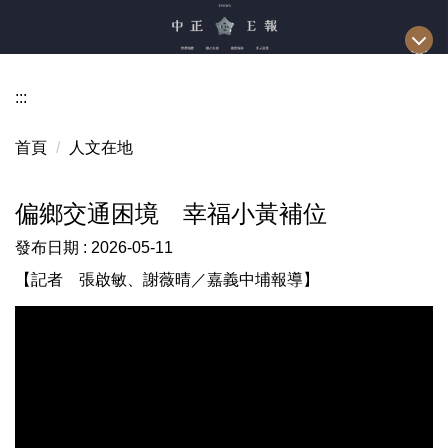
跳
到
主
要
:::
內
容
首頁
人文在地
區
偏鄉交通困境 幸福小黃補位
發布日期 :
2026-05-11
【記者 張啟敏、謝薇晴／嘉義中埔報導】