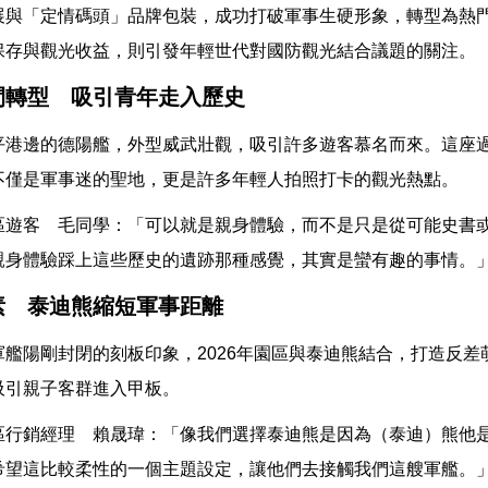
展與「定情碼頭」品牌包裝，成功打破軍事生硬形象，轉型為熱
保存與觀光收益，則引發年輕世代對國防觀光結合議題的關注。
間轉型 吸引青年走入歷史
平港邊的德陽艦，外型威武壯觀，吸引許多遊客慕名而來。這座
不僅是軍事迷的聖地，更是許多年輕人拍照打卡的觀光熱點。
區遊客 毛同學：「可以就是親身體驗，而不是只是從可能史書
親身體驗踩上這些歷史的遺跡那種感覺，其實是蠻有趣的事情。
素 泰迪熊縮短軍事距離
軍艦陽剛封閉的刻板印象，2026年園區與泰迪熊結合，打造反差
吸引親子客群進入甲板。
區行銷經理 賴晟瑋：「像我們選擇泰迪熊是因為（泰迪）熊他
希望這比較柔性的一個主題設定，讓他們去接觸我們這艘軍艦。