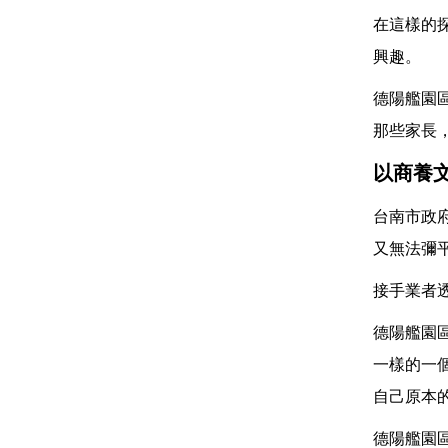
在這樣的
興趣。
德陽艦園
那些家長
以商養
台南市政
又無法彌
接手業者
德陽艦園
一樣的一
自己原本
德陽艦園