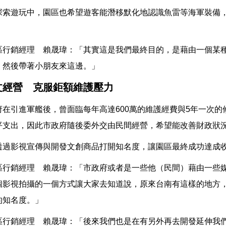
探索遊玩中，園區也希望遊客能潛移默化地認識魚雷等海軍裝備
區行銷經理 賴晟瑋：「其實這是我們最終目的，是藉由一個某
，然後帶著小朋友來這邊。」
文經營 克服鉅額維護壓力
府在引進軍艦後，曾面臨每年高達600萬的維護經費與5年一次的
平支出，因此市政府隨後委外交由民間經營，希望能改善財政狀
透過影視宣傳與開發文創商品打開知名度，讓園區最終成功達成
區行銷經理 賴晟瑋：「市政府或者是一些他（民間）藉由一些
個影視拍攝的一個方式讓大家去知道說，原來台南有這樣的地方
的知名度。」
區行銷經理 賴晟瑋：「後來我們也是在有另外再去開發延伸我