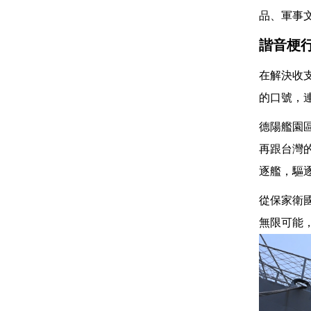
品、軍事
諧音梗
在解決收
的口號，
德陽艦園
再跟台灣
逐艦，驅
從保家衛
無限可能