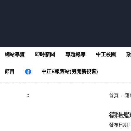
跳
到
主
要
內
容
區
網站導覽
即時新聞
專題報導
中正校園
節目
中正E報舊站(另開新視窗)
:::
首頁
運
德陽艦
發布日期 