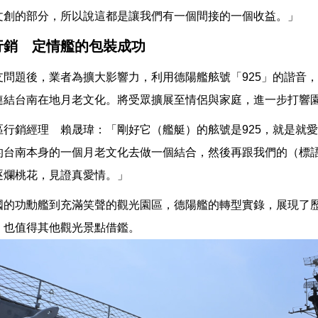
文創的部分，所以說這都是讓我們有一個間接的一個收益。」
行銷 定情艦的包裝成功
支問題後，業者為擴大影響力，利用德陽艦舷號「925」的諧音
連結台南在地月老文化。將受眾擴展至情侶與家庭，進一步打響
區行銷經理 賴晟瑋：「剛好它（艦艇）的舷號是925，就是就
的台南本身的一個月老文化去做一個結合，然後再跟我們的（標
逐爛桃花，見證真愛情。」
國的功勳艦到充滿笑聲的觀光園區，德陽艦的轉型實錄，展現了
，也值得其他觀光景點借鑑。