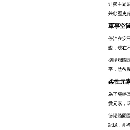
迪熊主題
兼顧歷史
軍事空
停泊在安
艦，現在
德陽艦園
字，然後
柔性元
為了翻轉
愛元素，
德陽艦園
記憶，那