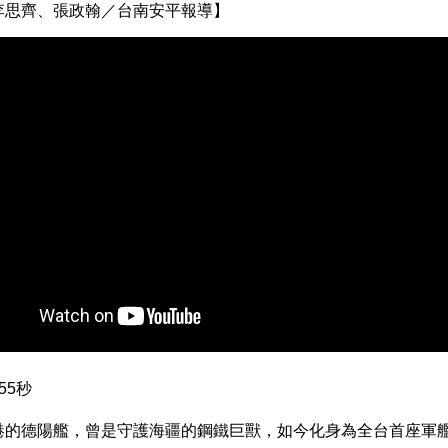
李思齊、張政翰／台南安平報導】
55秒
港的德陽艦，曾是守護海疆的鋼鐵巨獸，如今化身為全台首座軍