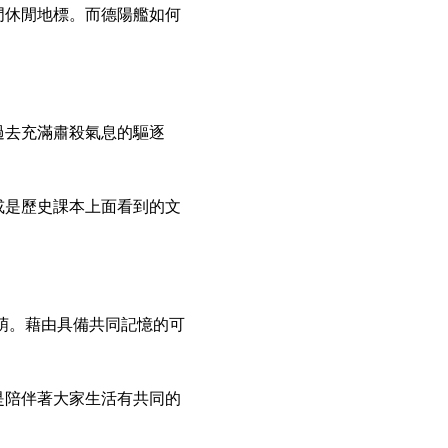
門休閒地標。而德陽艦如何
過去充滿肅殺氣息的驅逐
或是歷史課本上面看到的文
」
萌。藉由具備共同記憶的可
是陪伴著大家生活有共同的
」