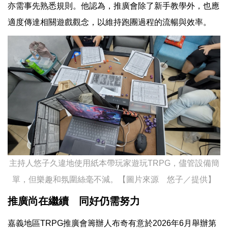
亦需事先熟悉規則。他認為，推廣會除了新手教學外，也應
適度傳達相關遊戲觀念，以維持跑團過程的流暢與效率。
主持人悠子久違地使用紙本帶玩家遊玩TRPG，儘管設備簡
單，但樂趣和氛圍絲毫不減。【圖片來源 悠子／提供】
推廣尚在繼續 同好仍需努力
嘉義地區TRPG推廣會籌辦人布奇有意於2026年6月舉辦第