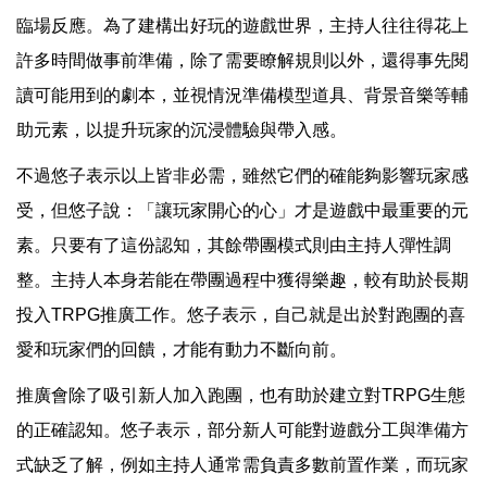
臨場反應。為了建構出好玩的遊戲世界，主持人往往得花上
許多時間做事前準備，除了需要瞭解規則以外，還得事先閱
讀可能用到的劇本，並視情況準備模型道具、背景音樂等輔
助元素，以提升玩家的沉浸體驗與帶入感。
不過悠子表示以上皆非必需，雖然它們的確能夠影響玩家感
受，但悠子說：「讓玩家開心的心」才是遊戲中最重要的元
素。只要有了這份認知，其餘帶團模式則由主持人彈性調
整。主持人本身若能在帶團過程中獲得樂趣，較有助於長期
投入TRPG推廣工作。悠子表示，自己就是出於對跑團的喜
愛和玩家們的回饋，才能有動力不斷向前。
推廣會除了吸引新人加入跑團，也有助於建立對TRPG生態
的正確認知。悠子表示，部分新人可能對遊戲分工與準備方
式缺乏了解，例如主持人通常需負責多數前置作業，而玩家