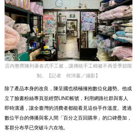
店內整齊陳列著各式手工被，讓傳統手工棉被不再受季節限
制。【記者 何沛蓁／攝影】
除了產品本身的改良，陳呈國也積極擁抱數位化趨勢。他成
立了臉書粉絲專頁並經營LINE帳號，利用網路社群與客人
即時溝通，讓全臺灣的消費者都能看見這份手作溫度。透過
數位平台的傳播與客人間「百分之百回購率」的口碑疊加，
客群分布早已突破斗六在地。