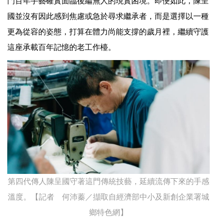
門百年手藝確實面臨後繼無人的現實困境。即便如此，陳呈
國並沒有因此感到焦慮或急於尋求繼承者，而是選擇以一種
更為從容的姿態，打算在體力尚能支撐的歲月裡，繼續守護
這座承載百年記憶的老工作檯。
第四代傳人陳呈國守著這門傳統技藝，延續流傳下來的手感
溫度。【記者 何沛蓁／擷取自經濟部中小及新創企業署城
鄉特色網】