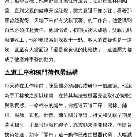
為了追尋目標，他奔赴臺北擔任外送員，在都市叢林間闖
蕩。直到父親的健康亮起紅燈，體力衰退不如以往，看著那
座曾經覺得「天塌下來都有父親頂著」的工作台，他意識到
自己必須扛起責任。他回憶道，初期技術未成熟，父親九點
就能收工，他卻要摸索到深夜十一點。客人的質疑也是一道
坎，甚至有人當面說「還是爸爸做的比較快」，這些壓力都
成了他磨練手藝的動力。
五道工序和獨門荷包蛋結構
每天待在工作檯前，陳呈國必須細心鑽研每一個細節。他認
為手工棉被之所以珍貴，在於其無法被機器完全取代的韌性
與紮實感。一條棉被的誕生，需經過五道工序：開棉、鋪
棉、壓篩、布包、針縫。陳呈國分享道，祖父和父親早期是
背著棉弓、手拿弓錘敲打繩子，靠震動來彈開棉花。但隨著
技術發達，如今「開棉」這一動作已改由機器代勞，大幅減