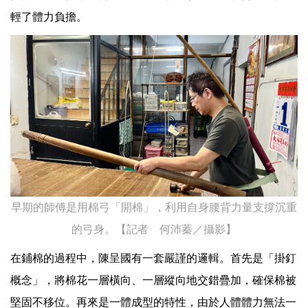
輕了體力負擔。
早期的師傅是用棉弓「開棉」，利用自身腰背力量支撐沉重
的弓身。【記者 何沛蓁／攝影】
在鋪棉的過程中，陳呈國有一套嚴謹的邏輯。首先是「掛釘
概念」，將棉花一層橫向、一層縱向地交錯疊加，確保棉被
堅固不移位。再來是一體成型的特性，由於人體體力無法一