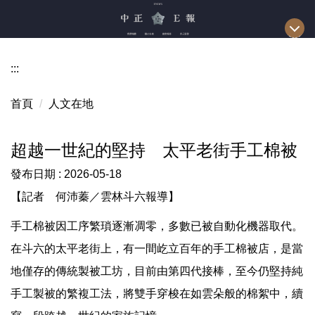
跳
到
主
要
:::
內
容
首頁
人文在地
區
超越一世紀的堅持 太平老街手工棉被
發布日期 :
2026-05-18
【記者 何沛蓁／雲林斗六報導】
手工棉被因工序繁瑣逐漸凋零，多數已被自動化機器取代。
在斗六的太平老街上，有一間屹立百年的手工棉被店，是當
地僅存的傳統製被工坊，目前由第四代接棒，至今仍堅持純
手工製被的繁複工法，將雙手穿梭在如雲朵般的棉絮中，續