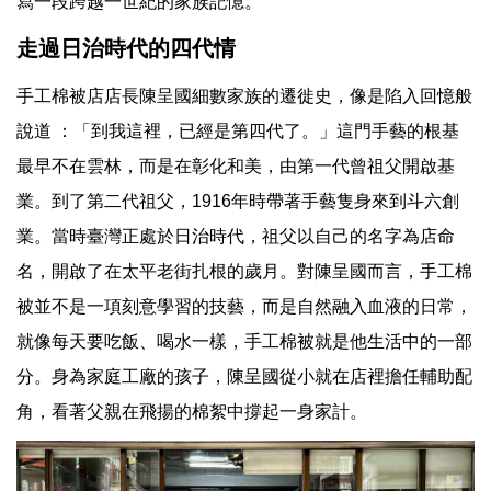
寫一段跨越一世紀的家族記憶。
走過日治時代的四代情
手工棉被店店長陳呈國細數家族的遷徙史，像是陷入回憶般
說道 ：「到我這裡，已經是第四代了。」這門手藝的根基
最早不在雲林，而是在彰化和美，由第一代曾祖父開啟基
業。到了第二代祖父，1916年時帶著手藝隻身來到斗六創
業。當時臺灣正處於日治時代，祖父以自己的名字為店命
名，開啟了在太平老街扎根的歲月。對陳呈國而言，手工棉
被並不是一項刻意學習的技藝，而是自然融入血液的日常，
就像每天要吃飯、喝水一樣，手工棉被就是他生活中的一部
分。身為家庭工廠的孩子，陳呈國從小就在店裡擔任輔助配
角，看著父親在飛揚的棉絮中撐起一身家計。