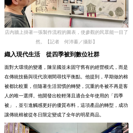
店內牆上掛著一張製作流程的圖表，使參觀的民眾能一目了
然。【記者 何沛蓁／攝影】
織入現代生活 從四季被到數位社群
面對大環境的變遷，陳呈國並未固守舊有的經營模式，而是
在傳統技藝與現代浪潮間尋找平衡點。他提到，早期做的棉
被都比較重，但隨著生活習慣的轉變，沉重的冬被不再是客
人的唯一選擇。他開發出較輕薄且適合全年使用的「四季
被」，並引進觸感更好的優質布料，這項產品的轉型，成功
讓傳統棉被從冬日限定變成了全年的明星商品。