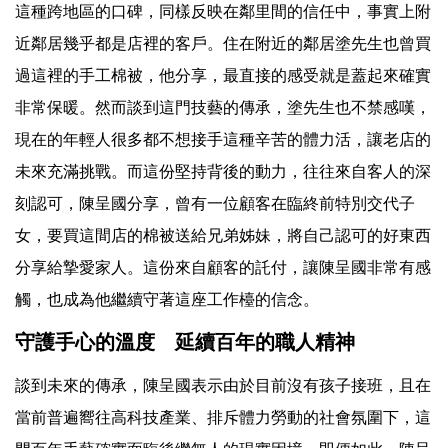
這種跨地區的口碑，同樣反映在鄰里間的信任中，事實上附
近鄰居幾乎都是店裡的客戶。住在附近的鄰居塗先生也曾買
過這裡的手工棉被，他分享，最直接的感受就是蓋起來確實
非常保暖。然而談到這門技藝的傳承，塗先生也不禁感嘆，
現在的年輕人很多都不想接手這種辛苦的體力活，讓老店的
未來充滿挑戰。而這份堅持背後的動力，往往來自客人的深
刻認可，陳呈國分享，曾有一位顧客在臨終前特別交代子
女，要買這間店的棉被送給兄弟姊妹，將自己認可的好東西
分享給摯愛家人。這份來自顧客的託付，讓陳呈國非常有感
觸，也成為他繼續守著這座工作檯的信念。
守護手心的溫度 延續百年的職人精神
談到未來的傳承，陳呈國表示由於目前沒有孩子接班，且在
當前普遍嚮往高科技產業、排斥體力勞動的社會氛圍下，這