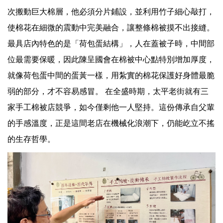
次搬動巨大棉層，他必須分片鋪設，並利用竹子細心敲打，
使棉花在細微的震動中完美融合，讓整條棉被摸不出接縫。
最具店內特色的是「荷包蛋結構」，人在蓋被子時，中間部
位最需要保暖，因此陳呈國會在棉被中心點特別增加厚度，
就像荷包蛋中間的蛋黃一樣，用紮實的棉花保護好身體最脆
弱的部分，才不容易感冒。 在全盛時期，太平老街就有三
家手工棉被店競爭，如今僅剩他一人堅持。這份傳承自父輩
的手感溫度，正是這間老店在機械化浪潮下，仍能屹立不搖
的生存哲學。