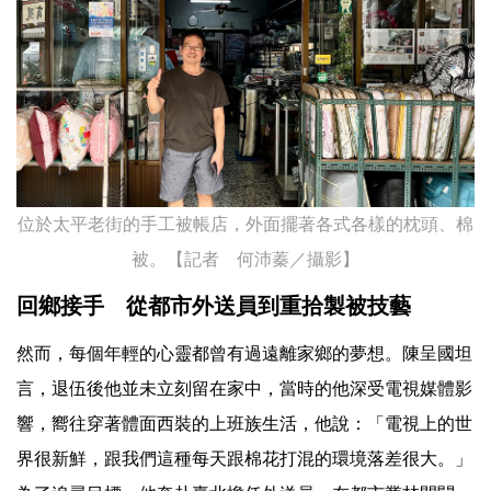
位於太平老街的手工被帳店，外面擺著各式各樣的枕頭、棉
被。【記者 何沛蓁／攝影】
回鄉接手 從都市外送員到重拾製被技藝
然而，每個年輕的心靈都曾有過遠離家鄉的夢想。陳呈國坦
言，退伍後他並未立刻留在家中，當時的他深受電視媒體影
響，嚮往穿著體面西裝的上班族生活，他說：「電視上的世
界很新鮮，跟我們這種每天跟棉花打混的環境落差很大。」