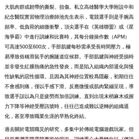
大肌肉群或韌帶的撕裂、扭傷。私立高雄醫學大學附設中和
紀念醫院實習物理治療師池先生表示，電競選手則是手腕高
頻率、低負荷的細微衝擊，頂尖選手在《英雄聯盟》或《星
海爭霸》中進行訓練和比賽時，其每分鐘操作數（APM）
可高達500至600次，手部肌腱每秒需承受長時間壓力，極
易導致俗稱滑鼠手的腕隧道症候群。手部肌腱與神經受損時
並非發生紅腫熱痛的急性發炎，而是陷入組織內部退化與慢
性缺氧的惡性循環。且因為其神經位置較爲隱蔽，初期往往
不會感到痛，僅以手感下滑、反應微慢或肌肉緊繃呈現，導
致選手誤以為只是疲勞而加倍訓練。直到出現末梢麻木或握
力下降等神經受壓訊號時，往往已造成難以逆轉的組織退
化，甚至導致職業生涯的早熟化終結。
過去關於電競職災的研究，多集中於傳統電腦遊戲玩家。但