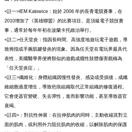
<註一>IEM Katowice：始於 2006 年的長青電競賽事，在
2010增加了《英雄聯盟》的比賽項目。是頂級電子競技賽
事，通常於每年年初在波蘭卡托維治舉行。
<註二>任天堂炎：指因長時間、高強度地遊玩電子遊戲，導
致拇指或手腕肌腱發炎的現象。因為任天堂在電玩界最具代
表性，美國醫學界便將類似的遊戲成癮性肢體傷害戲稱為
「任天堂炎症」。
<註三>纖維化：身體組織因慢性發炎、感染或受損後，成纖
維細胞過度增生，導致疤痕組織取代正常組織的修復過程。
它會使器官變硬、失去彈性，進而影響功能，甚至導致器官
衰竭。
<註四>：對抗性伸展：在拉伸肌肉的同時，主動收縮其對立
面的肌肉，或利用外力阻抗肌肉的收縮，以解除肌肉的保護