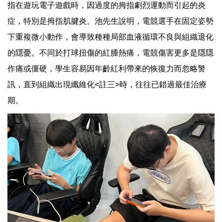
指在遊玩電子遊戲時，因過度的拇指劇烈運動而引起的炎
症，特別是拇指肌腱炎。池先生說明，電競選手在固定姿勢
下重複微小動作，會導致種種局部血液循環不良與組織退化
的隱憂。不同於打球扭傷的紅腫熱痛，電競傷害更多是隱隱
作痛或僵硬，學生容易因年齡紅利帶來的恢復力而忽略警
訊，直到組織出現纖維化<註三>時，往往已錯過最佳治療
期。