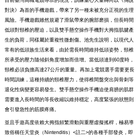
目前臺灣高職電競專班的現況，訓練重心大量轉向以《傳說
對決》為首的手機遊戲，帶來了另一種未被充分正視的生理
風險。手機遊戲雖然規避了滑鼠帶來的腕部磨損，但長時間
低頭對頸椎的壓迫，以及雙手懸空操作手機對大拇指肌腱產
生的負荷，同樣屬於重複性微創傷。池先生說明，以現代人
常有的低頭族生活來看，由於需長時間維持低頭姿勢，頸椎
所承受的壓力隨傾斜角度增加而倍增。當低頭達到60度時，
頸椎必須負擔高達27公斤的重量。再加上電競選手需要更長
時間訓練，這種持續的頸椎壓力，使得椎間盤突出與骨刺等
退化性病變更容易發生。雙手懸空操作手機迫使肩膀的肌群
需要進入長時間的等長收縮以維持穩定，高度緊張的狀態則
會引發急性的筋膜疼痛。
並且手遊高度依賴大拇指頻繁滑動與重壓虛擬搖桿，極易導
致俗稱任天堂炎（Nintenditis）<註二>的各種手部發炎，即