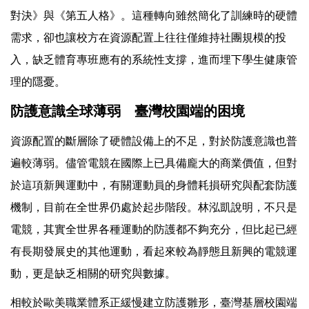
對決》與《第五人格》。這種轉向雖然簡化了訓練時的硬體
需求，卻也讓校方在資源配置上往往僅維持社團規模的投
入，缺乏體育專班應有的系統性支撐，進而埋下學生健康管
理的隱憂。
防護意識全球薄弱 臺灣校園端的困境
資源配置的斷層除了硬體設備上的不足，對於防護意識也普
遍較薄弱。儘管電競在國際上已具備龐大的商業價值，但對
於這項新興運動中，有關運動員的身體耗損研究與配套防護
機制，目前在全世界仍處於起步階段。林泓凱說明，不只是
電競，其實全世界各種運動的防護都不夠充分，但比起已經
有長期發展史的其他運動，看起來較為靜態且新興的電競運
動，更是缺乏相關的研究與數據。
相較於歐美職業體系正緩慢建立防護雛形，臺灣基層校園端