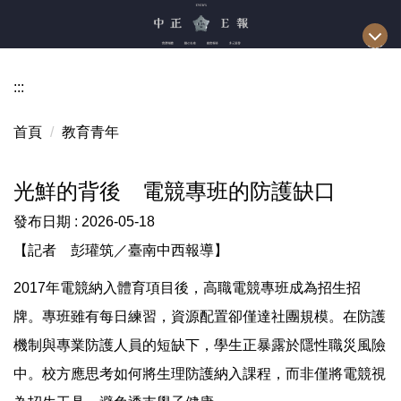
跳
到
主
要
:::
內
容
首頁
教育青年
區
光鮮的背後 電競專班的防護缺口
發布日期 :
2026-05-18
【記者 彭瓘筑／臺南中西報導】
2017年電競納入體育項目後，高職電競專班成為招生招
牌。專班雖有每日練習，資源配置卻僅達社團規模。在防護
機制與專業防護人員的短缺下，學生正暴露於隱性職災風險
中。校方應思考如何將生理防護納入課程，而非僅將電競視