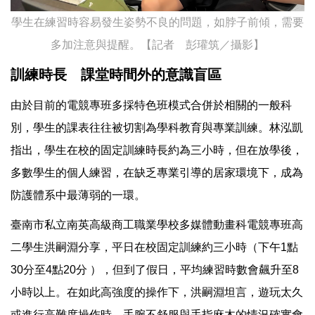
學生在練習時容易發生姿勢不良的問題，如脖子前傾，需要
多加注意與提醒。【記者 彭瓘筑／攝影】
訓練時長 課堂時間外的意識盲區
由於目前的電競專班多採特色班模式合併於相關的一般科
別，學生的課表往往被切割為學科教育與專業訓練。林泓凱
指出，學生在校的固定訓練時長約為三小時，但在放學後，
多數學生的個人練習，在缺乏專業引導的居家環境下，成為
防護體系中最薄弱的一環。
臺南市私立南英高級商工職業學校多媒體動畫科電競專班高
二學生洪嗣淵分享，平日在校固定訓練約三小時（下午1點
30分至4點20分 ），但到了假日，平均練習時數會飆升至8
小時以上。在如此高強度的操作下，洪嗣淵坦言，遊玩太久
或進行高難度操作時，手腕不舒服與手指麻木的情況確實會