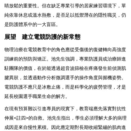
睛放鬆的重要性。但在缺乏專業引導的居家練習環境下，單
純依靠休息或溫水熱敷，是否足以抵禦潛在的隱性職災，仍
是防護體系中的一大盲區。
展望 建立電競防護的新常態
物理治療在電競教育中的角色應從受傷後的復健轉向高強度
訓練前的預防與矯正。池先生強調，專業防護員或治療師進
駐團隊的價值，在於能透過超音波篩檢在疼痛發生前偵測肌
腱異狀，並透過動作分析微調選手的操作角度與握機姿勢。
電競防護不應只是冰敷止痛，而是科學化的疲勞管理，才是
延長校園選手職業生命的解方。
在現有預算難以引進專員的現實下，教育端應先落實對抗性
伸展<註四>的自救。池先生指出，學生必須理解大多的病理
成因是來自慢性累積。因此應定期對長期收縮緊繃的肌肉進