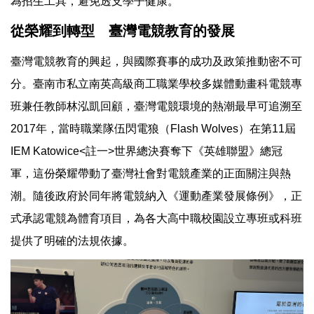
為招生工具，避免透支學子健康。
從榮耀到轉型 臺灣電競教育的發展
臺灣電競教育的興起，與國際賽事的成功及政策推動密不可
分。臺南市私立南英高級商工職業學校多媒體動畫科電競專
班兼任教師林泓凱回顧，臺灣電競環境的熱潮最早可追溯至
2017年，當時職業隊伍閃電狼（Flash Wolves）在第11屆
IEM Katowice<註一>世界總決賽奪下《英雄聯盟》總冠
軍，這份榮耀帶動了臺灣社會對電競產業的正面關注與熱
潮。隨後政府於同年將電競納入《運動產業發展條例》，正
式承認電競為體育項目，為各大高中職校園設立專班或科班
提供了明確的法規依據。