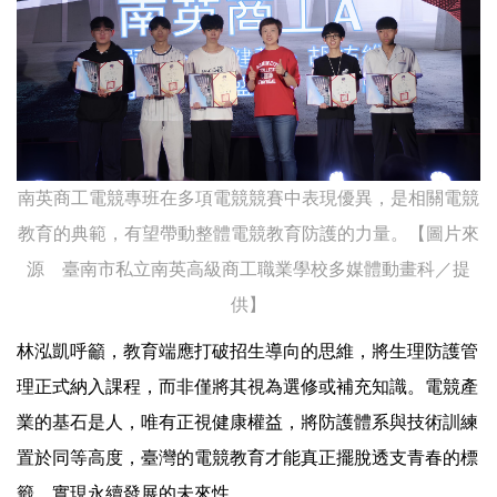
南英商工電競專班在多項電競競賽中表現優異，是相關電競
教育的典範，有望帶動整體電競教育防護的力量。【圖片來
源 臺南市私立南英高級商工職業學校多媒體動畫科／提
供】
林泓凱呼籲，教育端應打破招生導向的思維，將生理防護管
理正式納入課程，而非僅將其視為選修或補充知識。電競產
業的基石是人，唯有正視健康權益，將防護體系與技術訓練
置於同等高度，臺灣的電競教育才能真正擺脫透支青春的標
籤，實現永續發展的未來性。