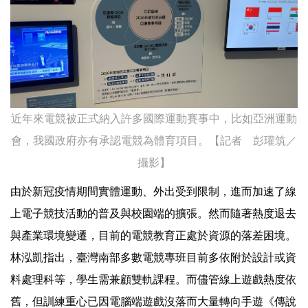
近年來電競被正式納入許多國際運動賽事中，比如亞洲運動
會，我國政府亦有承認電競為體育項目。【記者 彭瓘筑／
攝影】
由於新冠疫情期間實體運動、外出受到限制，進而加速了線
上電子競技活動的普及與校園端的擴張。然而隨著熱度退去
與產業環境變遷，目前的電競教育正處於資源的落差困境。
林泓凱指出，臺灣南部多數電競專班目前多依附於設計或資
料處理科等，學生需兼顧雙軌課程。而儘管線上遊戲熱度依
舊，但訓練重心已因電腦端遊戲沒落而大量轉向手遊《傳說