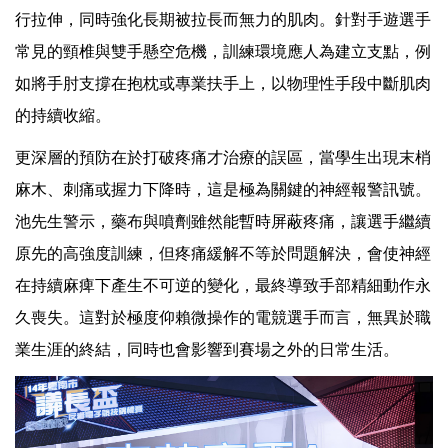
行拉伸，同時強化長期被拉長而無力的肌肉。針對手遊選手
常見的頸椎與雙手懸空危機，訓練環境應人為建立支點，例
如將手肘支撐在抱枕或專業扶手上，以物理性手段中斷肌肉
的持續收縮。
更深層的預防在於打破疼痛才治療的誤區，當學生出現末梢
麻木、刺痛或握力下降時，這是極為關鍵的神經報警訊號。
池先生警示，藥布與噴劑雖然能暫時屏蔽疼痛，讓選手繼續
原先的高強度訓練，但疼痛緩解不等於問題解決，會使神經
在持續麻痺下產生不可逆的變化，最終導致手部精細動作永
久喪失。這對於極度仰賴微操作的電競選手而言，無異於職
業生涯的終結，同時也會影響到賽場之外的日常生活。