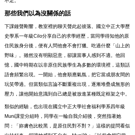
不足。
那些我們以為沒關係的話
下課鐘聲剛響，教室裡的聊天聲此起彼落。國立中正大學歷
史學系一年級Cilo分享自己的求學經歷，當同學得知他的原
住民族身分後，便有人問他會不會打獵、吃過什麼「山上的
野味」。雖然沒有明顯惡意，卻讓當事人感到不適。他回
憶，國中時期在以非原住民族學生為多數的環境裡，這類話
語會頻繁出現。一開始，他會順應氣氛，把它當成朋友間的
玩笑帶過。但當類似言論不斷重複出現，逐漸堆疊成無形的
壓力，讓他開始意識到自己總是被放進某種既定框架之中。
類似的經驗，也出現在國立中正大學社會福利學系四年級
Muni課堂分組時，同學在一輪自我介紹後，突然指著她
問：「妳膚色比較黑，是原住民對不對？」這樣的提問看似