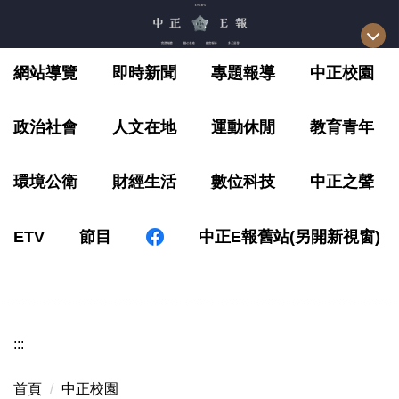
跳
到
主
網站導覽
即時新聞
專題報導
中正校園
要
內
容
政治社會
人文在地
運動休閒
教育青年
區
環境公衛
財經生活
數位科技
中正之聲
ETV
節目
中正E報舊站(另開新視窗)
:::
首頁
中正校園