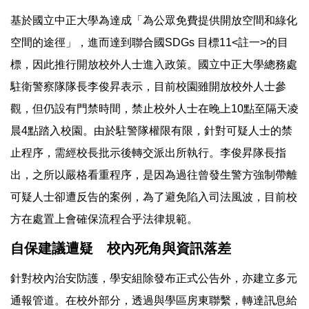
基於國立中正大學為達成「為公眾免費提供開放空間和綠化
空間的途徑」，進而達到聯合國SDGs 目標11<註一>的目
標，因此推行開放校外人士進入政策。國立中正大學總務處
駐衛警察隊隊長李俊昇表示，目前校園雖開放校外人士參
觀，但仍設有門禁時間，禁止校外人士在晚上10點至隔天凌
晨4點踏入校園。由於駐警隊權限有限，針對可疑人士的禁
止程序，需經校長批示後轉交派出所執行。李俊昇隊長指
出，之所以嚴格看重程序，是因為過往曾發生警方強制帶離
可疑人士卻遭反告的案例，為了避免陷入司法風波，目前校
方在處置上會確保流程合乎法律規範。
自保建議遭疑 校內死角與資訊落差
針對校內治安防護，學安組除發布正式公告外，亦建立多元
通報管道。在校外部分，透過與學區房東聯繫，轉達訊息給