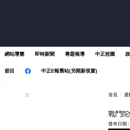
跳
到
主
要
內
容
區
網站導覽
即時新聞
專題報導
中正校園
節目
中正E報舊站(另開新視窗)
:::
首頁
運
戰鬥陀
發布日期 