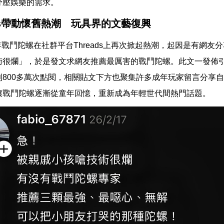
紓壓娛樂的需求。
ads帶動懷舊熱潮 玩具界的文藝復興
6)年戰鬥陀螺在社群平台Threads上再次掀起熱潮，起因是有網
術很爛」，於是發文求網友推薦最厲害的戰鬥陀螺。此文一發佈
到800多萬次點閱，相關貼文下方也聚集許多成年玩家留言分享
讓戰鬥陀螺逐漸從童年回憶，重新成為年輕世代間熱門話題。