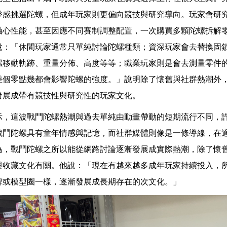
擊感挑選陀螺，但成年玩家則更偏向競技與研究導向。玩家會研
軸心性能，甚至因應不同賽制調整配置，一次購買多顆陀螺拆解
說：「休閒玩家通常只單純討論陀螺種類；資深玩家會去替換固
螺移動軌跡、重量分佈、高度等等；職業玩家則是會去測量零件
差個零點幾都會影響陀螺的強度。」說明除了懷舊與社群熱潮外
發展成帶有競技性與研究性的玩家文化。
示，這波戰鬥陀螺熱潮與過去單純由動畫帶動的短期流行不同，
戰鬥陀螺具有童年情感與記憶，而社群媒體則像是一條導線，在
為，戰鬥陀螺之所以能從網路討論逐漸發展成實際熱潮，除了懷
與收藏文化有關。他說：「現在有越來越多成年玩家持續投入，
牌或模型圈一樣，逐漸發展成長期存在的次文化。」