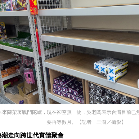
本來陳架著戰鬥陀螺，現在卻空無一物，吳老闆表示台灣目前已
要再等數月。【記者 王瀞／攝影】
熱潮走向跨世代實體聚會