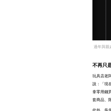
過年與親
不再只
玩具店老
說：「現在
拿零用錢
套商品、
此外，吳