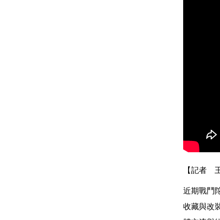
【記者 
近期戰鬥
收藏與改