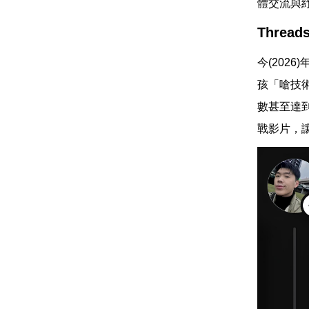
體交流與
Thre
今(202
孩「嗆技
數甚至達
戰影片，