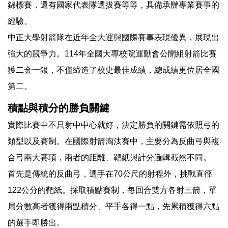
錦標賽，還有國家代表隊選拔賽等等，具備承辦專業賽事的
經驗。
中正大學射箭隊在近年全大運與國際賽事表現優異，展現出
強大的競爭力。114年全國大專校院運動會公開組射箭比賽
獲二金一銀，不僅締造了校史最佳成績，總成績更位居全國
第二。
積點與積分的勝負關鍵
實際比賽中不只射中中心就好，決定勝負的關鍵需依照弓的
類型以及賽制。在國際射箭淘汰賽中，主要分為反曲弓與複
合弓兩大賽項，兩者的距離、靶紙與計分邏輯截然不同。
首先是傳統的反曲弓，選手在70公尺的射程外，挑戰直徑
122公分的靶紙。採取積點賽制，每回合雙方各射三箭，單
局分數高者獲得兩點積分、平手各得一點，先累積獲得六點
的選手即勝出。