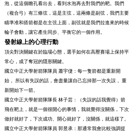
泡，從這個瞻孔看出去，看到水泡再去對我們的靶。我們
（複合弓）有三條弦，這是主弦，這兩條是副弦，我們主要
瞄準准和搭箭都是在主弦上面，副弦就是我們拉進來的時候
輪子會動，讓它產生同步、平衡它的一個作用。
發射線上的心理行動
頂尖對決關鍵在於臨場心態，選手如何在高壓賽場上保持平
常心，成了奪冠的隱形關鍵。
國立中正大學射箭隊隊員 蕭宇倢：每一隻箭都是重新開
始， 所以有失誤的話，會盡量讓自己忘掉那一次失誤， 重
新開始下一箭。
國立中正大學射箭隊隊長 林子芸：（失誤的話我覺得）箭
飛在靶上，就是一個很開心的事情，我就覺得沒關係，下次
做好就好了，下次成功、開心就好了，沒關係，就這樣了。
國立中正大學射箭隊隊員 郭昱承：那通常我會比較強調提