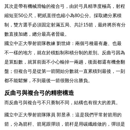
其次是帶有機械滑輪的複合弓，由於弓具精準度極高，射程
縮短至50公尺，靶紙直徑也縮小為80公分。採取總分累積
制，雙方選手必須固定射滿五局、共計15箭，最終將所有分
數直接加總，總分最高者晉級。
國立中正大學射箭隊教練 劉世緯：兩個弓種最有趣、也最
不一樣的地方，就在於積點制和積分制的差別。反曲弓因為
是算點數，就算前面不小心輸掉一兩趟，後面都還有機會翻
盤；但複合弓是從第一箭開始分數就一直累積到最後，一刻
都不能鬆懈，不到最後一箭很難分出勝負。
反曲弓與複合弓的精密構造
而反曲弓與複合弓不只賽制不同，結構也有很大的差異。
國立中正大學射箭隊隊員 郭昱承：這是我們平常射箭用的
箭，分為箭杆、箭尾跟彈頭，箭杆是用碳纖維做的，彈頭是