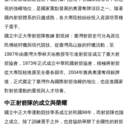
視的強權地位，是國家重點發展的奧運奪牌項目之一。隨著
國內射箭體系的日趨成熟，各大專院校紛紛投入資源培育種
子選手。
國立中正大學射箭隊教練 劉世緯：臺灣射箭史可分為原住
民傳統狩獵與現代競技。從臺灣高山族的狩獵活動，至
1967年由臺灣大學林天祐教授等引進射箭並成立了臺大射
箭協會，1973年正式成立中華民國射箭協會，積極將射箭
從大專院校推廣至全臺各縣市。2004年雅典奧運奪得銀牌
後，正式奠定了臺灣作為國際射箭強權的地位，也促進國家
對射箭運動的重視與人才培養。
中正射箭隊的成立與榮耀
國立中正大學運動競技學系成立於民國98年，而射箭隊也隨
之成立。除了訓練選手之外，也曾協助舉辦了全國性的射箭