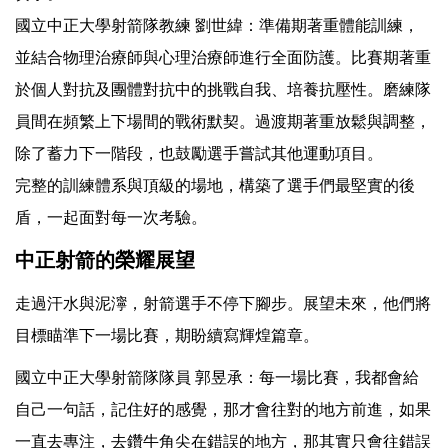
國立中正大學射箭隊教練 劉世緯：準備期著重體能訓練，
並結合物理治療師與心理治療師進行全面防護。比賽期著重
於個人對抗及團體對抗中的挑戰自我、培養抗壓性。磨練隊
員間在頻繁上下場間的戰術默契。過渡期著重放鬆與調整，
除了蓄力下一階段，也鼓勵選手嘗試其他運動項目。
完整的訓練體系與頂級的場地，構築了選手們最堅實的後
盾，一起面對每一次考驗。
中正射箭的榮耀展望
走過汗水與泥濘，射箭選手不停下腳步。展望未來，他們將
目標瞄準下一場比賽，期盼續寫輝煌篇章。
國立中正大學射箭隊隊員 郭昱承：每一場比賽，我都會給
自己一句話，記住好的感覺，那才會往對的地方前進，如果
一直去專注，去鑽牛角尖在錯誤的地方，那其實只會往錯誤