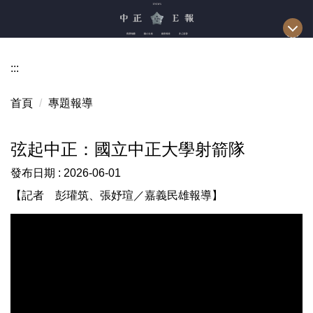
跳
到
主
要
:::
內
容
首頁
專題報導
區
弦起中正：國立中正大學射箭隊
發布日期 :
2026-06-01
【記者 彭瓘筑、張妤瑄／嘉義民雄報導】