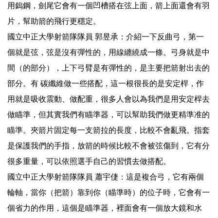
用鎢鋼，劍尾它會有一個凹槽搭在弦上面，箭上面還會有羽
片，幫助箭的飛行更穩定。
國立中正大學射箭隊隊員 郭昱承：介紹一下反曲弓，第一
個就是弦，弦是沒有彈性的，用線纏繞成一條。弓身就是中
間（的部分），上下弓臂是有彈性的，是主要把箭射出去的
部分。有 碳纖維做一些搭配，這一根很長的是安定桿，作
用就是吸收震動、做配重，很多人會以為我們是用安定桿去
做瞄準，但其實我們有瞄準器，可以幫助我們做更精準准的
瞄準。夾箭片固定每一支箭拉的長度，比較不會亂飛。指套
是保護我們的手指，放箭的時候比較不會被弦傷到，它有分
很多重量，可以依照選手自己的習慣去做搭配。
國立中正大學射箭隊隊員 蕭宇倢：這是複合弓，它有兩個
輪軸，當你（把箭）靠到你（瞄準時）的位子時，它會有一
個省力的作用，這個是瞄準器，裡面會有一個放大鏡和水