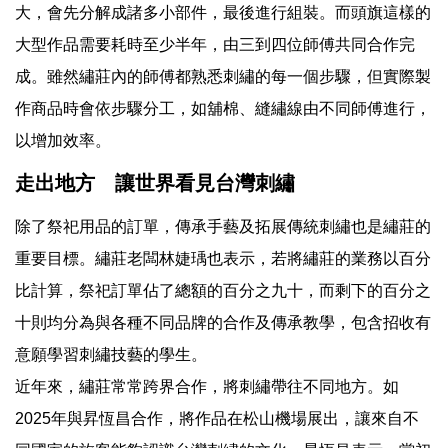
大，會先分解成諸多小部件，最後進行組裝。而頭旗這樣的
大型作品需要耗時至少半年，由三到四位師傅共同合作完
成。雖然繡莊內的師傅都熟悉刺繡的每一個步驟，但實際製
作商品時會依步驟分工，如舖棉、縫繡線由不同師傅進行，
以增加效率。
走出地方 讓世界看見台灣刺繡
除了祭祀用品的訂單，傳承手藝及拓展傳統刺繡也是繡莊的
重要目標。繡莊老闆林婕瑀也表示，若將繡莊的業務以百分
比計算，祭祀訂單佔了總額的百分之九十，而剩下的百分之
十則均分為與各種不同品牌的合作及傳承教學，包含招收有
意願學習刺繡技藝的學生。
近年來，繡莊常常跨界合作，將刺繡帶往不同地方。如
2025年與昇恆昌合作，將作品在松山機場展出，讓來自不