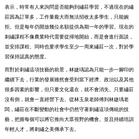
表示，時常有人來詢問是否能夠到繡莊學習，不過現在的繡
莊因為訂單多，工作量龐大而無法招收太多學生，只能婉
拒。但是每年仍開放幾位名額提供為期一年的學習。現在的
刺繡課程不像農業時代需要從掃地開始，而是會進行面談，
並安排課程。同時也要求學生至少一周來繡莊一次，對於學
習保持認真的態度。
而對於刺繡這項技藝的前景，林婕瑀認為只能一步一腳印的
繼續下去，行業的發展雖然會受到當下經濟、政治以及其他
很多因素的影響，但只要文化還在，就不會消失。只要繡莊
沒有倒，就會一直經營下去。從林玉泉老師傅到林婕瑀老
闆，繡莊在不斷變動的社會中仍然守著刺繡這項傳統的技
藝，把握每個可以將它推向大眾視野的機會。並且持續培訓
年輕人才，將刺繡之美傳承下去。