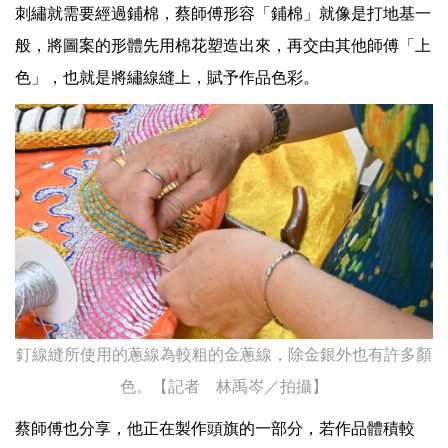
刺繡就需要經過鋪棉，蔡師傅形容「鋪棉」就像是打地基一
般，將圖案的形體先用棉花塑造出來，再交由其他師傅「上
色」，也就是將繡線縫上，賦予作品色彩。
釘線縫所使用的蔥線為較粗的金蔥線，除金銀外也有許多顏
色。【記者 林禹岑／拍攝】
蔡師傅也分享，他正在製作頭旗的一部分，若作品體積較