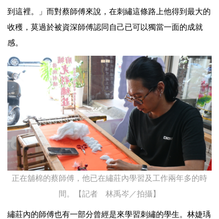
到這裡。」而對蔡師傅來說，在刺繡這條路上他得到最大的
收穫，莫過於被資深師傅認同自己已可以獨當一面的成就
感。
正在舖棉的蔡師傅，他已在繡莊內學習及工作兩年多的時
間。【記者 林禹岑／拍攝】
繡莊內的師傅也有一部分曾經是來學習刺繡的學生。林婕瑀