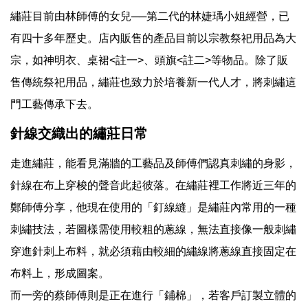
繡莊目前由林師傅的女兒──第二代的林婕瑀小姐經營，已
有四十多年歷史。店內販售的產品目前以宗教祭祀用品為大
宗，如神明衣、桌裙<註一>、頭旗<註二>等物品。除了販
售傳統祭祀用品，繡莊也致力於培養新一代人才，將刺繡這
門工藝傳承下去。
針線交織出的繡莊日常
走進繡莊，能看見滿牆的工藝品及師傅們認真刺繡的身影，
針線在布上穿梭的聲音此起彼落。在繡莊裡工作將近三年的
鄭師傅分享，他現在使用的「釘線縫」是繡莊內常用的一種
刺繡技法，若圖樣需使用較粗的蔥線，無法直接像一般刺繡
穿進針刺上布料，就必須藉由較細的繡線將蔥線直接固定在
布料上，形成圖案。
而一旁的蔡師傅則是正在進行「鋪棉」，若客戶訂製立體的