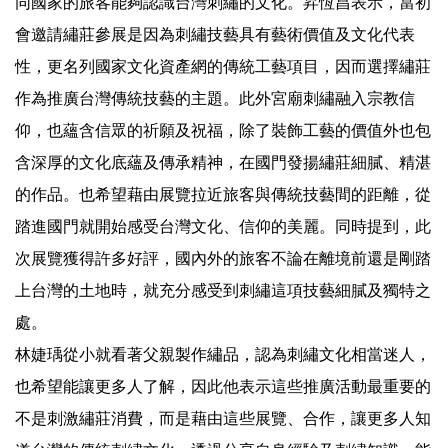
同國家的旅客能夠認識台灣刺繡的文化。昇恆昌表示，當初
會邀請繡莊參展是因為刺繡技藝具有藝術價值及文化代表
性，更名列國家文化資產網的傳統工藝項目，因而選擇繡莊
作為推廣台灣傳統技藝的主題。此外宮廟刺繡融入宗教信
仰，也蘊含信眾的祈願及祝福，除了裝飾工藝的價值外也包
含深厚的文化底蘊及傳承精神，在國門發揚繡莊細膩、精湛
的作品。也希望藉由展覽拉近旅客與傳統技藝間的距離，從
踏進國門就開始感受台灣文化、信仰的美麗。同時提到，此
次展覽獲得許多好評，國內外的旅客不論在離境前還是剛踏
上台灣的土地時，就充分感受到刺繡這項技藝細膩及獨特之
處。
林婕瑀從小就看著父親製作繡品，認為刺繡文化相當迷人，
也希望能讓更多人了解，因此他表示這些推廣活動最重要的
不是刺激繡莊消費，而是藉由這些展覽、合作，讓更多人知