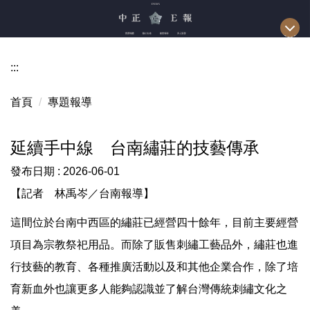
跳
到
主
要
:::
內
容
首頁
專題報導
區
延續手中線 台南繡莊的技藝傳承
發布日期 :
2026-06-01
【記者 林禹岑／台南報導】
這間位於台南中西區的繡莊已經營四十餘年，目前主要經營
項目為宗教祭祀用品。而除了販售刺繡工藝品外，繡莊也進
行技藝的教育、各種推廣活動以及和其他企業合作，除了培
育新血外也讓更多人能夠認識並了解台灣傳統刺繡文化之