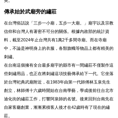
美。
傳承始於武廟旁的繡莊
在台灣俗話說「三步一小廟，五步一大廟。」廟宇以及宗教
信仰和台灣人有著密不可分的關係。根據內政部的統計資
料，截至2024年止台灣共有1萬2千多間寺廟。而在寺廟
中，不論是神明身上的衣服，各類旗幟等物品上都有精美的
刺繡。
在台南這個擁有全台最多廟宇的縣市有一間繡莊不僅製作這
些刺繡用品，也正在將刺繡這項技藝傳承給下一代。它坐落
於台灣祀典武廟附近，在1983年由第一代師傅林玉泉先生
創立，林師傅十六歲時開始在台南學藝，學成後前往台北市
迪化街的繡莊工作，打響阿泉師的名號。後來回到台南先在
自家客廳創業，漸漸累積客人後才在42歲時有了現在的繡
莊。