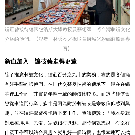
繡莊曾接待德國包浩斯大學教授及藝術家，將台灣刺繡文化
介紹給他們。【記者 林禹岑／擷取自府城光彩繡莊臉書專
頁】
新血加入 讓技藝走得更遠
除了推廣刺繡文化，繡莊百分之九十的業務，靠的是各個擁
有好手藝的師傅們。在世代交替及技術的傳承下，現在在繡
莊裡工作的，其實是年輕一輩的師傅比較多。而這些師傅會
想從事這門行業，多半是因為對於刺繡或是宗教信仰感到興
趣，並在繡莊學習後也留下來工作。蔡師傅說：「我本身就
對這種拜拜、民俗、宗教很有興趣。那時候就想說，有沒有
什麼工作可以結合興趣？就剛好一個時機，也很幸運可以找