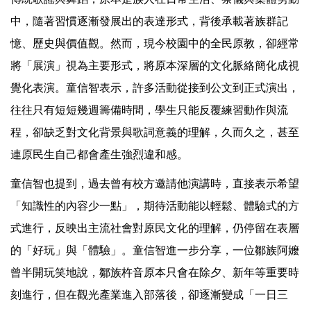
中，隨著習慣逐漸發展出的表達形式，背後承載著族群記
憶、歷史與價值觀。然而，現今校園中的全民原教，卻經常
將「展演」視為主要形式，將原本深層的文化脈絡簡化成視
覺化表演。童信智表示，許多活動從接到公文到正式演出，
往往只有短短幾週籌備時間，學生只能反覆練習動作與流
程，卻缺乏對文化背景與歌詞意義的理解，久而久之，甚至
連原民生自己都會產生強烈違和感。
童信智也提到，過去曾有校方邀請他演講時，直接表示希望
「知識性的內容少一點」，期待活動能以輕鬆、體驗式的方
式進行，反映出主流社會對原民文化的理解，仍停留在表層
的「好玩」與「體驗」。童信智進一步分享，一位鄒族阿嬤
曾半開玩笑地說，鄒族杵音原本只會在除夕、新年等重要時
刻進行，但在觀光產業進入部落後，卻逐漸變成「一日三