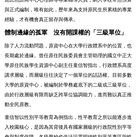
與正式編制，唯有如此，歷年來為支持原民生所累積的專業
經驗，才有機會真正留存與傳承。
體制邊緣的孤軍 沒有開課權的「三級單位」
除了人力流動問題，原資中心在大學行政體系中的位置，也
長期處於邊緣。曾任原住民族委員會主管助理的國立中正大
學原住民族學生資源中心副主任童信智指出，行政體系高度
講求層級，而層級往往決定了一個單位的話語權。目前多數
大學的原資中心，被編制於學務處底下的二級或三級單位，
由於行政層級有限而缺乏跨單位協調能力，進而難以真正推
動全民原教。
童信智以性別平等教育為例指出，性平教育之所以能逐步進
入校園核心，是因為其背後具有國家層級的行政院性別平等
會與制度保障，各級學校也依法設置明確性別平等專區與性