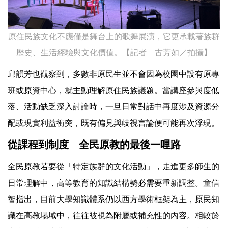
原住民族文化不應僅是舞台上的歌舞展演，它更承載著族群
歷史、生活經驗與文化價值。【記者 古芳如／拍攝】
邱韻芳也觀察到，多數非原民生並不會因為校園中設有原專
班或原資中心，就主動理解原住民族議題。當講座參與度低
落、活動缺乏深入討論時，一旦日常對話中再度涉及資源分
配或現實利益衝突，既有偏見與歧視言論便可能再次浮現。
從課程到制度 全民原教的最後一哩路
全民原教若要從「特定族群的文化活動」，走進更多師生的
日常理解中，高等教育的知識結構勢必需要重新調整。童信
智指出，目前大學知識體系仍以西方學術框架為主，原民知
識在高教場域中，往往被視為附屬或補充性的內容。相較於