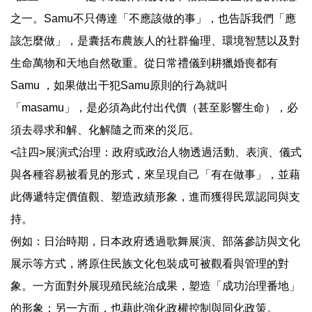
之一。Samu不只傳達「不應該做的事」，也告訴我們「應
該怎麼做」，是囊括布農族人的社群倫理、環境智慧以及對
生命萬物和天地自然敬重。從日常禮儀到耕獵婚喪都有
Samu ，如果做出干犯Samu原則的行為就叫
「masamu」，是必須為此付出代價（甚至影響生命），必
須去尋求和解、化解隨之而來的災厄。
<註四>展演式治理：政府或政治人物透過活動、表演、儀式
與各種容易被看見的形式，來呈現自己「有在做事」，並藉
此傳遞特定價值觀、塑造政績形象，進而獲得民眾認同與支
持。
例如：日治時期，日本政府透過歌舞展演、部落參訪與文化
展示等方式，將原住民族文化包裝成可被觀看與管理的對
象。一方面對外展現殖民統治成果，塑造「成功治理番地」
的形象；另一方面，也藉此強化政權控制與同化政策。