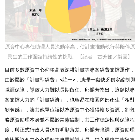
原資中心專任助理人員流動率高，使計畫推動執行與陪伴原
民生的工作面臨持續性的挑戰。【記者 古芳如／製圖】
目前多數原資中心仰賴高教深耕計畫等專案經費支撐運作，
由於屬於「計畫型經費」<註一>，助理一職缺乏穩定編制與
職涯保障，導致人力難以長期留任。邱韻芳指出，這類以專
案支撐人力的「計畫經濟」，也容易在校園內部產生「相對
剝奪感」，讓其他單位誤以為原資中心獲得較多資源，卻忽
略原資助理本身並不屬於常態編制，其工作穩定性與保障程
度，與正式行政人員仍有明顯落差。邱韻芳強調，原資助理
應比照諮商中心心理師等專業輔導人員，納入學校常態預算