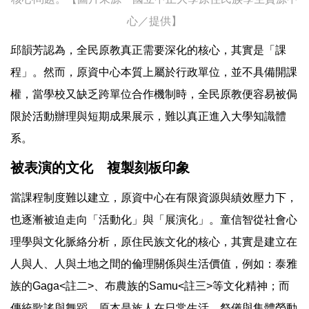
心／提供】
邱韻芳認為，全民原教真正需要深化的核心，其實是「課
程」。然而，原資中心本質上屬於行政單位，並不具備開課
權，當學校又缺乏跨單位合作機制時，全民原教便容易被侷
限於活動辦理與短期成果展示，難以真正進入大學知識體
系。
被表演的文化 複製刻板印象
當課程制度難以建立，原資中心在有限資源與績效壓力下，
也逐漸被迫走向「活動化」與「展演化」。童信智從社會心
理學與文化脈絡分析，原住民族文化的核心，其實是建立在
人與人、人與土地之間的倫理關係與生活價值，例如：泰雅
族的Gaga<註二>、布農族的Samu<註三>等文化精神；而
傳統歌謠與舞蹈，原本是族人在日常生活、祭儀與集體勞動