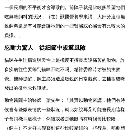
一個長期的不平衡才會導致的。前陣子就是比較多希望牠們
吃無穀飼料的狀況，（在）獸醫營養學來講，大部分這種無
穀飼料還是有可能會讓牠們的一些腎臟或心臟會有比較大的
負擔。」
忍耐力驚人 從細節中規避風險
貓咪在生理構造與天性上是極度不擅長表達痛苦的動物。許
多疾病往往要等到貓咪不吃不喝、精神委靡時才被飼主察
覺。醫師提醒，飼主必須透過敏銳的日常觀察，去捕捉貓咪
發出的微弱求救訊號。
動物醫院主治醫師 梁先生：「其實以動物來講，牠們有時
候會有些微表情的一些狀況，就比如說耳朵可能會長期這樣
子會飛機耳這樣子，然後或者是牠眼睛有時候會比較陰，
（飼主）不太好去觀察到這些比較精細的一些行為。那劇烈