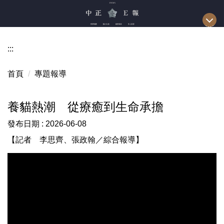
跳
到
主
要
:::
內
容
首頁
專題報導
區
養貓熱潮 從療癒到生命承擔
發布日期 :
2026-06-08
【記者 李思齊、張政翰／綜合報導】