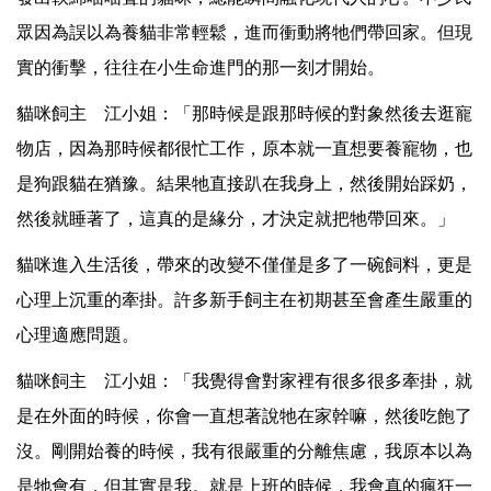
眾因為誤以為養貓非常輕鬆，進而衝動將牠們帶回家。但現
實的衝擊，往往在小生命進門的那一刻才開始。
貓咪飼主 江小姐：「那時候是跟那時候的對象然後去逛寵
物店，因為那時候都很忙工作，原本就一直想要養寵物，也
是狗跟貓在猶豫。結果牠直接趴在我身上，然後開始踩奶，
然後就睡著了，這真的是緣分，才決定就把牠帶回來。」
貓咪進入生活後，帶來的改變不僅僅是多了一碗飼料，更是
心理上沉重的牽掛。許多新手飼主在初期甚至會產生嚴重的
心理適應問題。
貓咪飼主 江小姐：「我覺得會對家裡有很多很多牽掛，就
是在外面的時候，你會一直想著說牠在家幹嘛，然後吃飽了
沒。剛開始養的時候，我有很嚴重的分離焦慮，我原本以為
是牠會有，但其實是我。就是上班的時候，我會真的瘋狂一