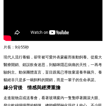
片長：9分55秒
現代人流行養貓，卻常被可愛外表蒙蔽而衝動飼養。從龐大
醫療開銷、錯誤飲食迷思，到貓咪隱忍病痛的天性，一再考
驗飼主。動保團體直言，盲目跟風已導致棄退養率飆升。養
貓絕非只是多一碗飼料的開銷，而是一輩子的生命承諾。
緣分背後 情感與經濟重擔
走進寵物店或送養會，看著玻璃窗內一隻隻睜著圓滾大眼、
發出軟綿喵喵聲的貓咪，總能瞬間融化現代人的心。不少民