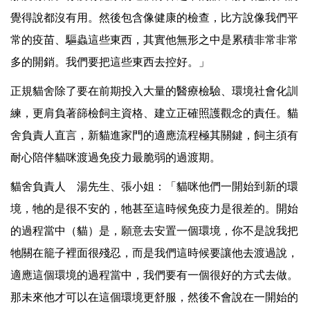
覺得說都沒有用。然後包含像健康的檢查，比方說像我們平
常的疫苗、驅蟲這些東西，其實他無形之中是累積非常非常
多的開銷。我們要把這些東西去控好。」
正規貓舍除了要在前期投入大量的醫療檢驗、環境社會化訓
練，更肩負著篩檢飼主資格、建立正確照護觀念的責任。貓
舍負責人直言，新貓進家門的適應流程極其關鍵，飼主須有
耐心陪伴貓咪渡過免疫力最脆弱的過渡期。
貓舍負責人 湯先生、張小姐：「貓咪他們一開始到新的環
境，牠的是很不安的，牠甚至這時候免疫力是很差的。開始
的過程當中（貓）是，願意去安置一個環境，你不是說我把
牠關在籠子裡面很殘忍，而是我們這時候要讓他去渡過說，
適應這個環境的過程當中，我們要有一個很好的方式去做。
那未來他才可以在這個環境更舒服，然後不會說在一開始的