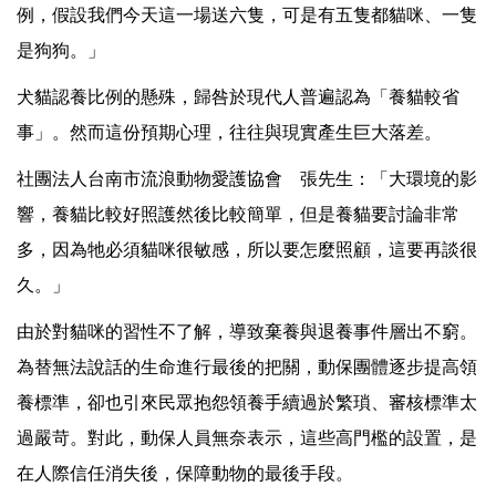
例，假設我們今天這一場送六隻，可是有五隻都貓咪、一隻
是狗狗。」
犬貓認養比例的懸殊，歸咎於現代人普遍認為「養貓較省
事」。然而這份預期心理，往往與現實產生巨大落差。
社團法人台南市流浪動物愛護協會 張先生：「大環境的影
響，養貓比較好照護然後比較簡單，但是養貓要討論非常
多，因為牠必須貓咪很敏感，所以要怎麼照顧，這要再談很
久。」
由於對貓咪的習性不了解，導致棄養與退養事件層出不窮。
為替無法說話的生命進行最後的把關，動保團體逐步提高領
養標準，卻也引來民眾抱怨領養手續過於繁瑣、審核標準太
過嚴苛。對此，動保人員無奈表示，這些高門檻的設置，是
在人際信任消失後，保障動物的最後手段。