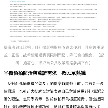
提議者錢江說明，針孔攝影機取得管道太便利，且多數用途
並非正當，故希望透過購買限制門檻，降低偷拍機會。【記
者 施蕙心／擷取自公共政策網路參與平台】
平衡偷拍防治與蒐證需求 掀民眾熱議
「反對針孔攝影機的普及」的提案時間截止前，共有九千多
個附議，也引起大批網友討論表達自己對於使用針孔攝影設
備的觀點。魚同學表示，對於偷拍行為極度譴責，但也認同
針孔攝影機若發揮正確功效，應能在需要時為保護自己採