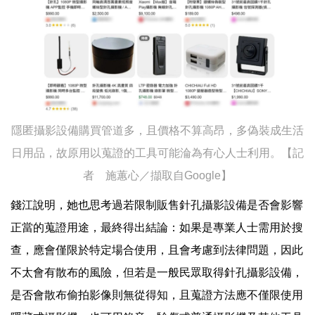
隱匿攝影設備購買管道多，且價格不算高昂，多偽裝成生活
日用品，故原用以蒐證的工具可能淪為有心人士利用。【記
者 施蕙心／擷取自Google】
錢江說明，她也思考過若限制販售針孔攝影設備是否會影響
正當的蒐證用途，最終得出結論：如果是專業人士需用於搜
查，應會僅限於特定場合使用，且會考慮到法律問題，因此
不太會有散布的風險，但若是一般民眾取得針孔攝影設備，
是否會散布偷拍影像則無從得知，且蒐證方法應不僅限使用