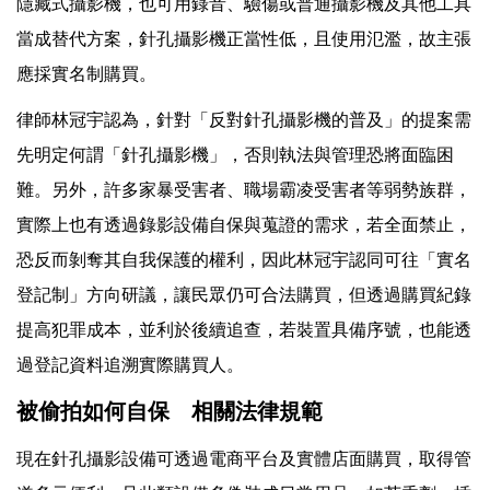
隱藏式攝影機，也可用錄音、驗傷或普通攝影機及其他工具
當成替代方案，針孔攝影機正當性低，且使用氾濫，故主張
應採實名制購買。
律師林冠宇認為，針對「反對針孔攝影機的普及」的提案需
先明定何謂「針孔攝影機」，否則執法與管理恐將面臨困
難。另外，許多家暴受害者、職場霸凌受害者等弱勢族群，
實際上也有透過錄影設備自保與蒐證的需求，若全面禁止，
恐反而剝奪其自我保護的權利，因此林冠宇認同可往「實名
登記制」方向研議，讓民眾仍可合法購買，但透過購買紀錄
提高犯罪成本，並利於後續追查，若裝置具備序號，也能透
過登記資料追溯實際購買人。
被偷拍如何自保 相關法律規範
現在針孔攝影設備可透過電商平台及實體店面購買，取得管