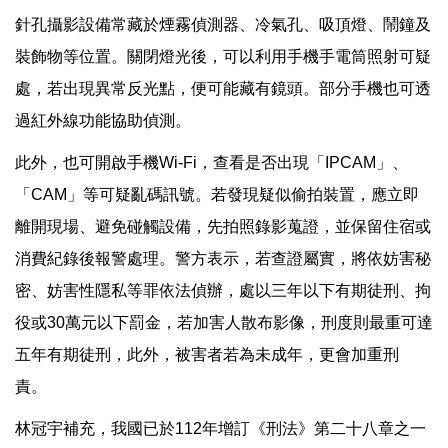
針孔攝影設備常藏於煙霧偵測器、冷氣孔、吸頂燈、鬧鐘及
裝飾物等位置。關閉燈光後，可以利用手機手電筒照射可疑
處，若出現異常反光點，便可能藏有鏡頭。部分手機也可透
過紅外線功能協助偵測。
此外，也可開啟手機Wi-Fi，查看是否出現「IPCAM」、
「CAM」等可疑亂碼訊號。若發現疑似偷拍裝置，應立即
離開現場、避免碰觸設備，先拍照錄影蒐證，並保留住宿或
消費紀錄後報警處理。警方表示，若查證屬實，將依妨害秘
密、妨害性隱私等罪依法偵辦，處以三年以下有期徒刑、拘
役或30萬元以下罰金，若加害人散布影像，刑度則最重可達
五年有期徒刑，此外，被害者若為未成年，更會加重刑
責。
林冠宇補充，我國已於112年增訂《刑法》第二十八章之一