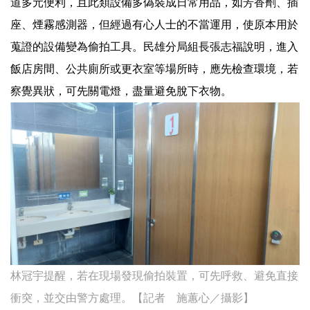
道多元便利，且此類設備多偽裝成日常用品，如芳香劑、插
座、煙霧感測器，但經過有心人士的不當運用，使原本用於
蒐證的設備變為偷拍工具。民雄分局組長張志福說明，進入
飯店房間、公共廁所或更衣室等場所時，應先檢查環境，若
察覺異狀，可先關電燈，盡量避免脫下衣物。
林冠宇提醒，若在現場發現偷拍裝置，可先呼救、避免直接
衝突，並交由警方處理。【記者 施蕙心／攝影】