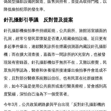
偽裝型攝影設備的製造、販售與持有，並提高取得門檻，以
降低偷拍犯罪的發生率。
針孔攝影引爭議 反對普及提案
針孔攝影機偷拍事件持續延燒，公共廁所、旅館浴室牆面的
孔洞，經常引發民眾懷疑是否遭人暗藏偷拍設備。近日更有
多起事件爆出，連鎖醫美診所在煙霧偵測器內藏設針孔攝影
機；而在擴大清查後，嘉義市一間診所的X光室內，也被發
現裝有密錄器。針孔攝影機似乎無所不在，又難以察覺，民
眾魚同學認為，醫療和休養場所接連爆出偷拍事件會造成不
安，且對部分醫療系統難以信任。也有民眾在社群媒體表
示，如今不論是使用公共廁所或進行醫美療程，皆會感到高
度緊繃，深怕自己淪為下一個受害者。
今年3月，公共政策網路參與平台出現「反對針孔攝影機的