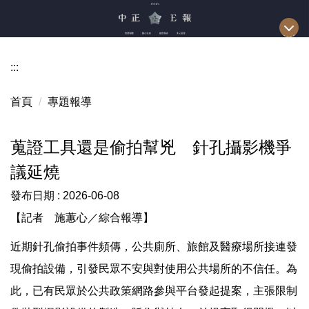
跳
到
主
要
:::
內
容
首頁
專題報導
區
蒐證工具還是偷拍幫兇 針孔攝影機爭
議延燒
發布日期 :
2026-06-08
【記者 施蕙心／綜合報導】
近期針孔偷拍事件頻傳，公共廁所、旅館及醫療場所接連發
現偷拍設備，引發民眾不安與對使用公共場所的不信任。為
此，已有民眾於公共政策網路參與平台發起提案，主張限制