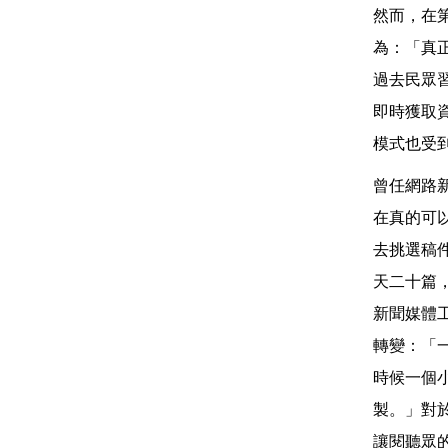
然而，在
為：「真
過去民眾
即時獲取
模式也受
曾任網路
在真的可
去挑選稿
天二十篇
新聞媒體
轉變：「
時候一個
製。」對
讓閱聽眾