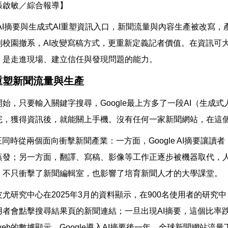
張啟敏／綜合報導】
leAI摘要與生成式AI重塑資訊入口，新聞流量與內容生產被改寫
到校園撤系，AI改變寫稿方式，更重新定義記者價值。在資訊可
，是走進現場、建立信任與發現問題的能力。
重塑新聞流量與生產
始，只要輸入關鍵字搜尋，Google最上方多了一段AI（生成
完，獲得資訊後，就能關上手機。沒有任何一家新聞網站，在這
正同時從兩個面向衝擊新聞產業：一方面，Google AI摘要讓
蒸發；另一方面，翻譯、寫稿、影像等工作正逐步被機器取代，
，不只衝擊了新聞編輯室，也影響了培育新聞人才的大學課堂。
尤研究中心在2025年3月的資料顯示，在900名使用者的研究中
用者會點擊搜尋結果頁的新聞連結；一旦出現AI摘要，這個比率
larweb的數據顯示，Google導入AI摘要後一年，全球新聞網站流