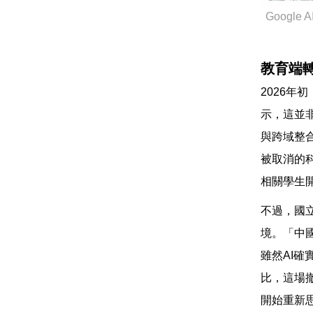
Goog
教育端
2026年
示，這並
與跨域整
被取消的
相關學生
不過，國
境。「中
雖然AI
比，這場
開始重新