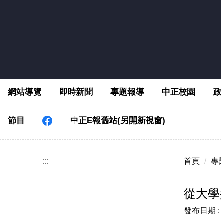
跳
到
主
要
內
容
區
網站導覽
即時新聞
專題報導
中正校園
節目
中正E報舊站(另開新視窗)
:::
首頁
專
從大學
發布日期 