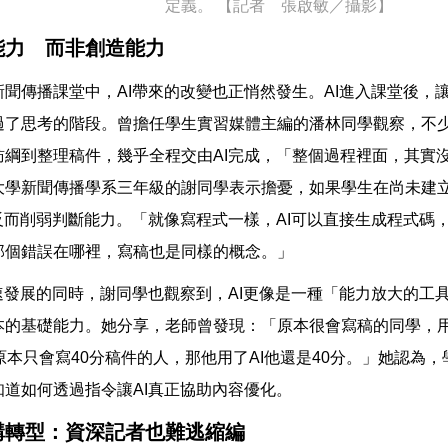
定義。 【記者 張啟敏／攝影】
大能力 而非創造能力
新聞傳播課堂中，AI帶來的改變也正悄然發生。AI進入課堂後，
過了思考的階段。曾擔任學生實習媒體主編的潘林同學觀察，不
訪綱到整理稿件，幾乎全程交由AI完成，「整個過程裡面，其實
大學新聞傳播學系三年級的謝同學表示擔憂，如果學生在尚未建
能反而削弱判斷能力。「就像寫程式一樣，AI可以直接生成程式碼
那個錯誤在哪裡，寫稿也是同樣的概念。」
快速發展的同時，謝同學也觀察到，AI更像是一種「能力放大的工
本的基礎能力。她分享，老師曾發現：「原本很會寫稿的同學，用A
原本只會寫40分稿件的人，那他用了AI他還是40分。」她認為
知道如何透過指令讓AI真正協助內容優化。
構轉型：資深記者也難逃縮編