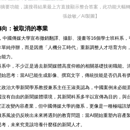
le AI摘要功能，讓搜尋結果最上方直接顯示整合答案，此功能
張啟敏／AI製圖】
轉向：被取消的專業
初，中國傳媒大學宣布撤銷翻譯、攝影、漫畫等16個學士班科系
非單純停辦，而是因應「人機分工時代」重新調整人才培育方向，
合能力。
科系中，不少正是過去新聞媒體高度仰賴的相關基礎技術職能。
開始思考：當AI已能生成影像、撰寫文字，傳統技能是否仍具有
立政治大學新聞學系教授兼系主任王淑美認為，中國案例未必能
國沒有自由的新聞媒體環境，其新聞科系多半以宣傳為目的，與
確實正改變內容產業，但中國傳媒大學的撤系，更像是一種極端訊
撤系風波仍反映出未來將遇到的教育問題：當AI開始重塑內容產
思考，未來究竟該培養什麼樣的新聞人才。