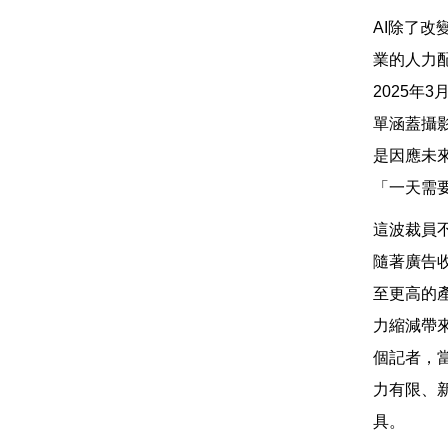
AI除了
業的人力
2025年
單涵蓋攝
是因應未
「一天需
這波裁員
隨著廣告
至更高的
力縮減帶
個記者，
力有限、
具。