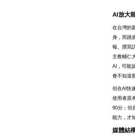
AI放
在台灣的
身，而跳
報、撰寫
主教輔仁
AI，可
會不知道
但在AI
使用者原
90分；但
能力，才
媒體結