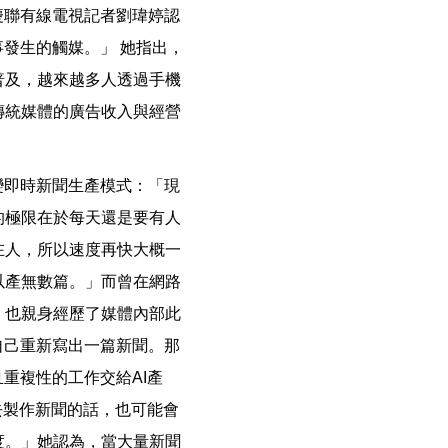
慶聯有線電視記者劉瑋婷認
發生的觸媒。」 她指出，
普及，越來越多人透過手機
傳統媒體的廣告收入與經營
變即時新聞生產模式：「現
的極限在於每天還是要有人
在人，所以速度再快大概一
以產無數篇。」而曾在網路
，也親身經歷了媒體內部此
自己重新寫出一篇新聞。那
重複性的工作交給AI產
去製作新聞的話，也可能會
度。」她認為，當大量新聞