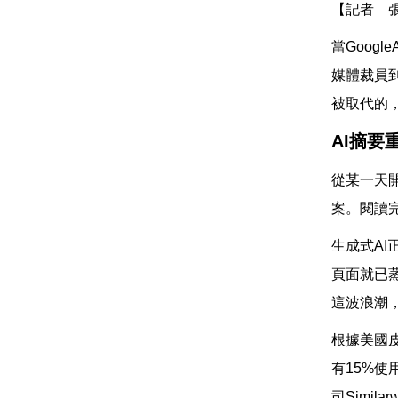
【記者 
當Goog
媒體裁員
被取代的
AI摘要
從某一天開
案。閱讀
生成式AI
頁面就已
這波浪潮
根據美國皮
有15%使
司Simi