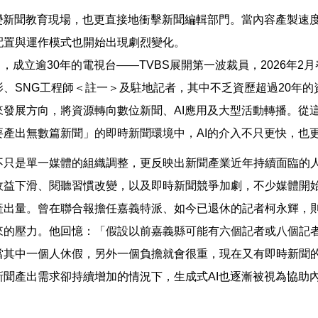
改變新聞教育現場，也更直接地衝擊新聞編輯部門。當內容產製速
配置與運作模式也開始出現劇烈變化。
3月，成立逾30年的電視台——TVBS展開第一波裁員，2026年2
影、SNG工程師＜註一＞及駐地記者，其中不乏資歷超過20年
來發展方向，將資源轉向數位新聞、AI應用及大型活動轉播。從
要產出無數篇新聞」的即時新聞環境中，AI的介入不只更快，也
不只是單一媒體的組織調整，更反映出新聞產業近年持續面臨的
收益下滑、閱聽習慣改變，以及即時新聞競爭加劇，不少媒體開
產出量。曾在聯合報擔任嘉義特派、如今已退休的記者柯永輝，
來的壓力。他回憶：「假設以前嘉義縣可能有六個記者或八個記
當其中一個人休假，另外一個負擔就會很重，現在又有即時新聞
新聞產出需求卻持續增加的情況下，生成式AI也逐漸被視為協助