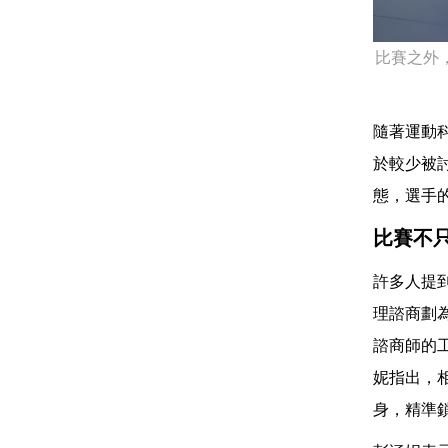
比賽之外
隨著運動
於較少被
態，選手
比賽不
許多人提
理諮商劃
諮商師的
妮指出，
身，精準