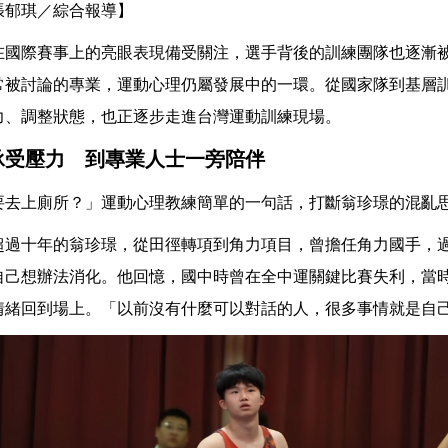
張郁琪／綜合報導】
在國際賽事上的亮眼表現備受關注，選手背後的訓練團隊也逐漸
常被討論的專業，運動心理仍屬發展中的一環。從國家隊到基層
力、調整狀態，也正逐步走進台灣運動訓練現場。
承受壓力 到專業人士一旁陪伴
要去上廁所？」運動心理教練簡單的一句話，打斷翁珍璟的混亂
超過十年的翁珍璟，從田徑轉項到角力項目，曾擔任角力國手，
自己想辦法消化。他回憶，國中時曾在全中運關鍵比賽失利，當
情緒回到場上。「以前沒有什麼可以對話的人，很多事情就是自