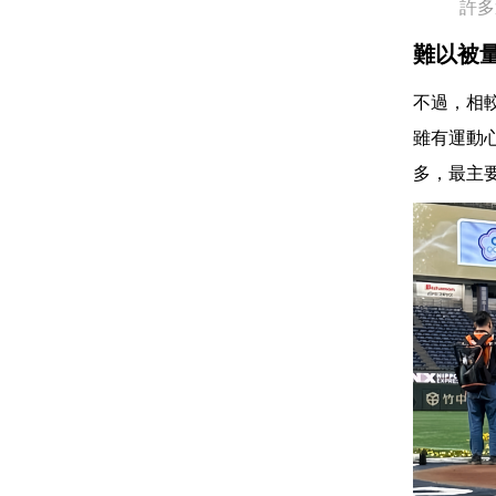
許多
難以被
不過，相
雖有運動
多，最主