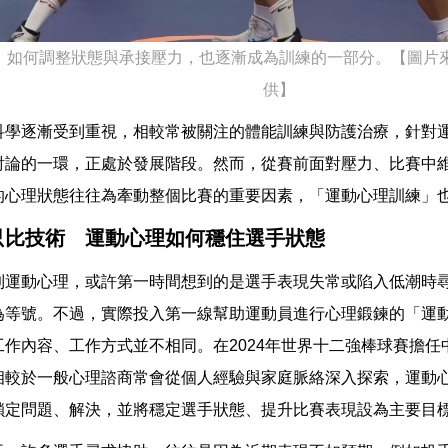
，如何調整狀態與承接壓力，也逐漸成為訓練的一部分。【圖片
供】
科學逐漸受到重視，相較常被關注的體能訓練與防護治療，針對
討論的一環，正處於發展階段。然而，從賽前面對壓力、比賽中
的心理狀態往往為牽動整個比賽的重要因素，「運動心理訓練」
只比技術 運動心理如何穩住選手狀態
到運動心理，或許第一時間想到的是選手表現失常或陷入低潮時
為等號。不過，實際投入第一線幫助運動員進行心理鍛鍊的「運
工作內容、工作方式並不相同。在2024年世界十二強棒球賽擔任
相較於一般心理諮商常會從個人經驗與家庭脈絡深入探索，運動
鎖定問題、解決，並將穩定選手狀態、提升比賽表現設為主要目