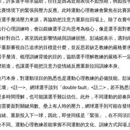
示，許多選手尋求協助，往往是因為近期表現不如預期，例如投
比賽情境下的緊張與壓力反應。此時運動心理教練會聚焦在比賽
著選手釐清壓力來源，再協助把注意力重新拉回場上。除了在賽
進行心理訓練時，會以鍛鍊選手正向思考為核心，像是選手面對
練針對自己，甚至因此影響情緒與訓練狀態。彭涵妮表示，遇到
手重新審視自己追求的目標是什麼，並反思若缺乏教練的嚴格要
選手釐清、梳理訓練背後的目的，協助選手理解教練的嚴格不一
標前進，也讓選手能把注意力從情緒反應重新拉回訓練本身。
技巧本身，對運動項目的熟悉也是運動心理教練的必備技能。彭
壞」<註一>、網球選手談到「double fault」<註二>，若不
更多時間理解，也可能讓選手難以信任。此外，不同運動的節奏
能需要面對關鍵局數、壘上有人時的壓力，網球選手則可能在發
情緒、重新投入下一球，因此，即使同樣是「緊張」，在不同項
全不同。運動心理教練若能掌握不同運動的文化、訓練方式與場