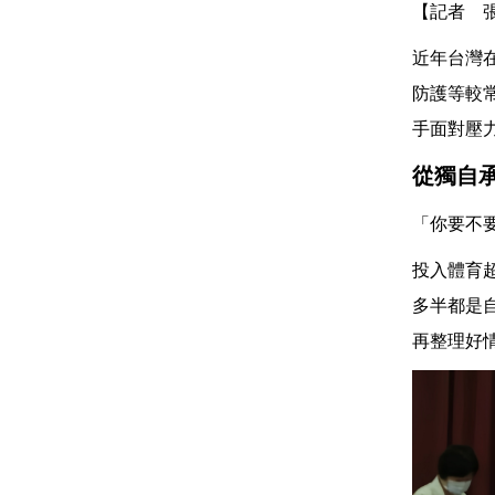
【記者 
近年台灣
防護等較
手面對壓
從獨自
「你要不
投入體育
多半都是
再整理好