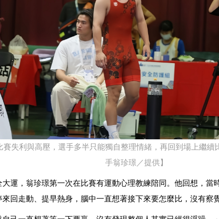
比賽失利與高壓，選手多半只能獨自整理情緒，再回到場上繼續
手翁珍璟／提供】
全大運，翁珍璟第一次在比賽有運動心理教練陪同。他回想，當
停來回走動、提早熱身，腦中一直想著接下來要怎麼比，沒有察