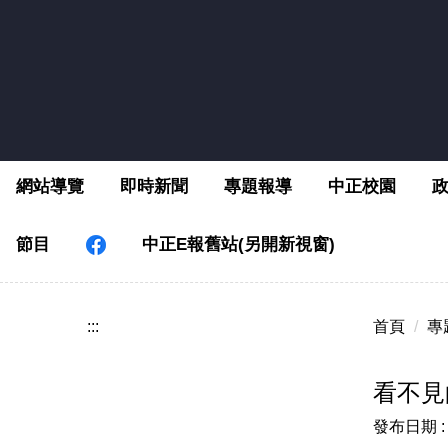
跳
到
主
要
內
容
區
網站導覽
即時新聞
專題報導
中正校園
節目
中正E報舊站(另開新視窗)
:::
首頁
專
看不見
發布日期 