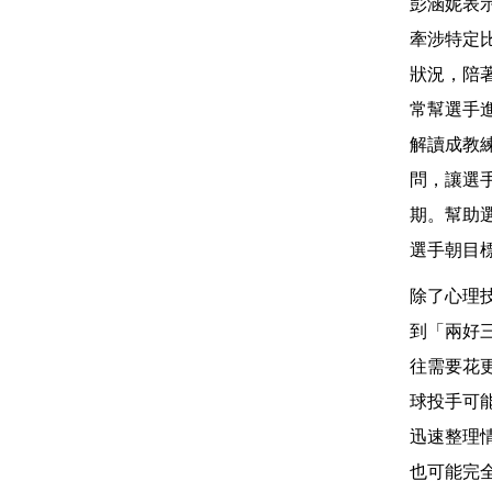
彭涵妮表
牽涉特定
狀況，陪
常幫選手
解讀成教
問，讓選
期。幫助
選手朝目
除了心理
到「兩好三
往需要花
球投手可
迅速整理
也可能完