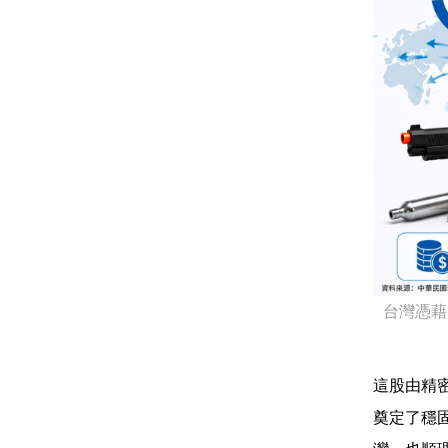
台灣憑藉
這股由精
奠定了穩