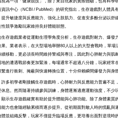
戲視為一項「健康競技」，除了來自玩家的實際體驗，也有科學
資訊中心（NCBI / PubMed）的研究指出，生存遊戲對人體
、提升敏捷度與反應能力、強化上肢肌力、促進安多酚分泌以舒
良性競爭激勵玩家維持良好體能狀態。
的生存遊戲業者從運動生理學角度分析，生存遊戲對耐力、爆發
效果。業者表示，在大型場地舉辦80人以上的大型會戰時，單場活
持續移動，更必須長時間維持警戒與專注，因此對心肺耐力與肌
場地的遭遇戰節奏更加緊湊，每場通常不超過八分鐘，玩家經常
頻繁進行衝刺、掩蔽與快速轉換位置，十分仰賴瞬間爆發力與身
，許多初學者剛接觸生存遊戲時，心肺耐力與反應能力普遍不足
要休息。然而隨著持續參與訓練，身體逐漸適應運動強度，不少
，顯示生存遊戲確實有助於提升體能與心肺功能。除了身體素質
適能力也會隨經驗累積而逐步提升。從初期面對敵人時的慌亂與
掩體並組織反擊，玩家不僅提升臨場反應，更培養出面對逆境時