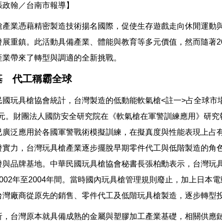
張政翰／台南市報導】
槍產業憑藉精密製造技術揚名國際，促使生存遊戲走向休閒運動
發展重鎮。此活動具備產業、體能與教育等多元價值，然而隨著20
產業帶來了轉型與調適的全新挑戰。
基 代工稱霸全球
民國玩具槍協會統計，台灣製造的低動能軟氣槍<註一>占全球市
億美元。財團法人國防安全研究院在《軟氣槍在軍警訓練應用》研
已廣泛應用於各國軍警戰術模擬訓練，在擬真度與性能表現上占
發實力，台灣玩具槍產業逐步擺脫早期零件代工與低階製造的角
發與品牌基地。中華民國玩具槍協會秘書長張柏勳表示，台灣玩
002年至2004年間。當時國內玩具槍管理規則廢止，加上日本
台灣廠商從原先的銷售、零件代工及低階玩具槍製造，逐步轉型
析，台灣原本就具備成熟的金屬與塑膠加工產業基礎，相關供應