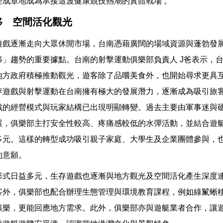
理成章地成為承接這波健康競技熱潮的實體戰場 。
移 空間活化觀光
遊戲逐漸走向大眾休閒市場，台南憑藉廣闊的場域資源與蓬勃發
移」趨勢的重要據點。台南的射擊運動俱樂部負責人 J爸表示，
地方政府積極推動觀光，遊客除了品嚐美食外，也開始尋求更具
存遊戲與射擊運動在台南擁有極大的發展潛力，逐漸成為吸引旅客
戲的經營模式與玩家結構已出現明顯轉變。過去主要由軍事迷與
展，俱樂部主打安全性較高、疼痛感較低的水彈活動，並結合遊
多元。這樣的轉型成功吸引親子家庭、大學生及企業團體參與，
的意願。
形式日益多元，生存遊戲也逐漸與地方觀光及空間活化產生深度
客外，俱樂部也配合辦理生態管理與環境教育課程，例如綠鬣蜥
娛樂，更能回應地方需求。此外，俱樂部亦與遊艇業者合作，讓