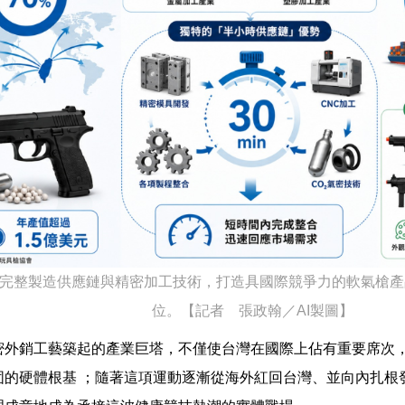
完整製造供應鏈與精密加工技術，打造具國際競爭力的軟氣槍產
位。【記者 張政翰／AI製圖】
密外銷工藝築起的產業巨塔，不僅使台灣在國際上佔有重要席次
固的硬體根基 ；隨著這項運動逐漸從海外紅回台灣、並向內扎根