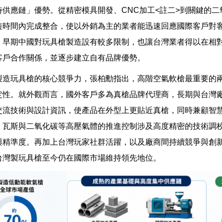
時供應鏈」優勢。從精密模具開發、CNC加工<註二>到關鍵的
短時間內完成整合，使以外銷為主的業者能迅速回應國際客戶對
，早期中國對玩具槍製造設有較多限制，也讓台灣業者得以在相
客戶合作關係，並逐步建立自有品牌優勢。
製造玩具槍的核心競爭力，張柏勳指出，高階空氣軟槍最重要的
定性。就外觀而言，國外客戶多為真槍品牌代理商，長期與台灣
交流技術與設計資訊，使產品在外型上更貼近真槍，同時兼顧智
，瓦斯與二氧化碳等高壓氣體的推進控制涉及高度精密的技術調
與精準度。再加上台灣玩家社群活躍，以及廠商間持續競爭與創
台灣製玩具槍至今仍在國際市場維持領先地位。