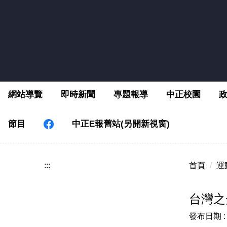
跳
到
主
要
內
容
區
網站導覽
即時新聞
專題報導
中正校園
節目
中正E報舊站(另開新視窗)
:::
首頁
運
台灣之
發布日期 