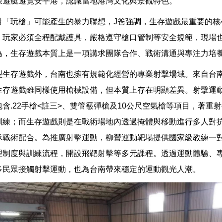
乘遊艇遊覽安平港，認識當地港灣文化與景觀特色。
對「玩槍」可能產生的暴力聯想，J爸強調，生存遊戲最重要的核
，玩家必須全程配戴護具，嚴格遵守槍口管制等安全規範，現場
為，生存遊戲本質上是一項講求團隊合作、戰術溝通與專注力培
型生存遊戲外，台南也擁有規範化經營的專業射擊場域。來自台
生存遊戲雖同樣使用槍械設備，但本質上存在明顯差異。射擊運
含.22手槍<註三>、雙管霰彈槍及10公尺空氣槍等項目，著重
訓練；而生存遊戲則是在戰術場地內透過掩體與移動進行多人對
隊戰術配合。為推廣射擊運動，柳營運動靶場提供國家級教練一
理制度與訓練流程，開設飛靶射擊等多元課程。透過運動體驗、
多民眾接觸射擊運動，也為台南帶來穩定的運動觀光人潮。