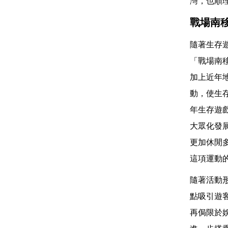
灣，也順
戰場南
隨著生存
「戰場南
加上近年
動，使生
年生存遊
大眾化發
更加休閒
這項運動
隨著活動
點吸引遊
再侷限於