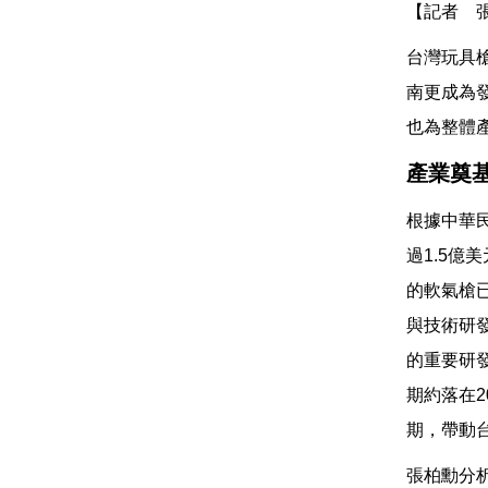
【記者 
台灣玩具
南更成為
也為整體
產業奠
根據中華
過1.5
的軟氣槍
與技術研
的重要研
期約落在2
期，帶動
張柏勳分