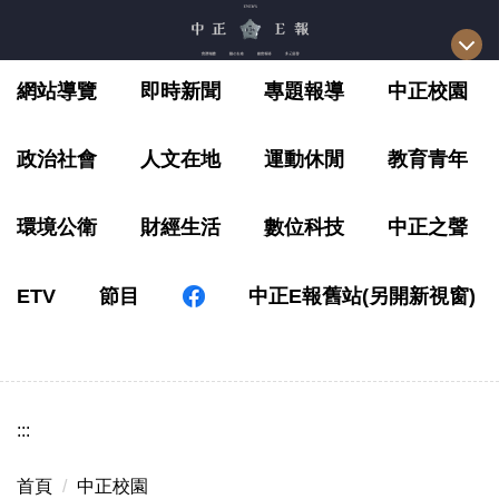
跳
到
主
網站導覽
即時新聞
專題報導
中正校園
要
內
容
政治社會
人文在地
運動休閒
教育青年
區
環境公衛
財經生活
數位科技
中正之聲
ETV
節目
中正E報舊站(另開新視窗)
:::
首頁
中正校園