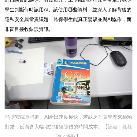
學生判斷何時該用AI、該使用哪些資料，並深入了解背後的
隱私安全與當責議題，確保學生能真正駕馭並與AI協作，而
非盲目接收錯誤資訊。
熊博安院長強調，AI產出速度極快，若缺乏扎實學理來檢驗
對錯，反而會大幅增加後續除錯的時間成本。【記者 徐筱
瑜／攝影】