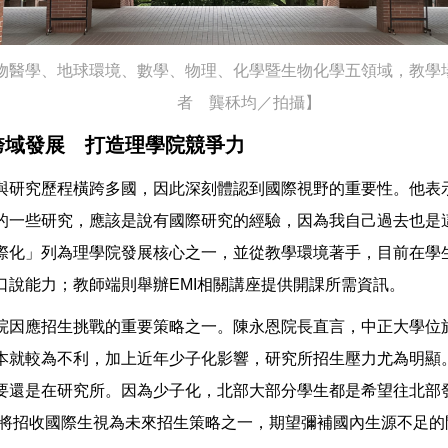
物醫學、地球環境、數學、物理、化學暨生物化學五領域，教學
者 龔秝均／拍攝】
跨域發展 打造理學院競爭力
與研究歷程橫跨多國，因此深刻體認到國際視野的重要性。他表
的一些研究，應該是說有國際研究的經驗，因為我自己過去也是
化」列為理學院發展核心之一，並從教學環境著手，目前在學生端推動En
口說能力；教師端則舉辦EMI相關講座提供開課所需資訊。
院因應招生挑戰的重要策略之一。陳永恩院長直言，中正大學位
本就較為不利，加上近年少子化影響，研究所招生壓力尤為明顯
要還是在研究所。因為少子化，北部大部分學生都是希望往北部
院將招收國際生視為未來招生策略之一，期望彌補國內生源不足的