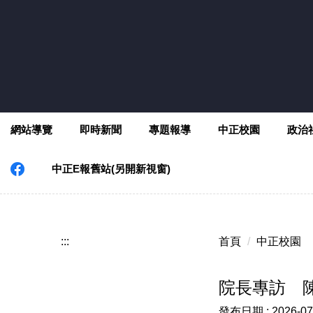
跳
到
主
要
內
容
區
網站導覽
即時新聞
專題報導
中正校園
政治
中正E報舊站(另開新視窗)
:::
首頁
中正校園
院長專訪 
發布日期 :
2026-07