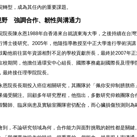
院轉型，成為其任內的重要課題。
視野 強調合作、韌性與溝通力
院院長陳永恩1988年自香港來台就讀東海大學，之後持續在台
行博士後研究。2005年，他隨指導教授至中正大學進行學術演
鼓勵他前往當年資源相對不足的學校貢獻所長，最終於2007年
在校期間，他擔任過環安中心組長、國際事務處副國際長及理學
，最終接任理學院院長。
永恩院長長期投入癌症相關研究，其團隊於「佩你安抑制膀胱癌
果備受關注。回顧多年研究歷程，他指出，多數研究仰賴團隊合
煌醫師、臨床病患及實驗室團隊密切配合，而心臟損傷預測則為
會到，不論研究領域為何，合作能力與面對挑戰的韌性都是關鍵