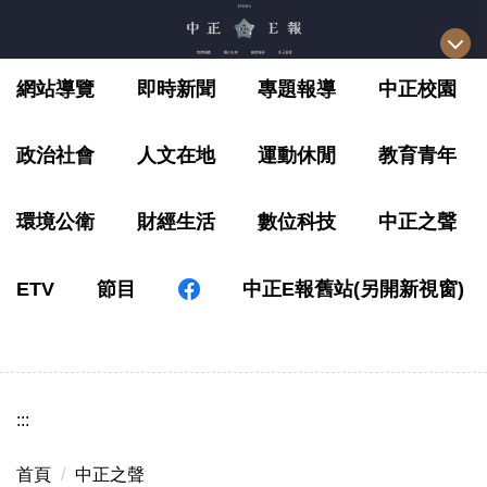
跳
到
主
網站導覽
即時新聞
專題報導
中正校園
要
內
容
政治社會
人文在地
運動休閒
教育青年
區
環境公衛
財經生活
數位科技
中正之聲
ETV
節目
中正E報舊站(另開新視窗)
:::
首頁
中正之聲