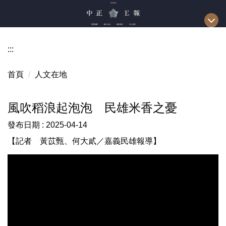
跳
到
主
要
:::
內
容
首頁
人文在地
區
風吹稻浪起泡泡 民雄米香之憂
發布日期 :
2025-04-14
【記者 黃苡甄、何大貳／嘉義民雄報導】