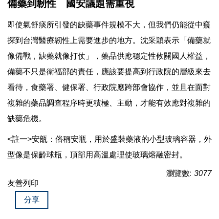
備藥到韌性 國安議題需重視
即使氣舒痰所引發的缺藥事件規模不大，但我們仍能從中窺
探到台灣醫療韌性上需要進步的地方。沈采穎表示「備藥就
像備戰，缺藥就像打仗」，藥品供應穩定性攸關國人權益，
備藥不只是衛福部的責任，應該要提高到行政院的層級來去
看待，食藥署、健保署、行政院應跨部會協作，並且在面對
複雜的藥品調查程序時更積極、主動，才能有效應對複雜的
缺藥危機。
<註一>安瓿：俗稱安瓶，用於盛裝藥液的小型玻璃容器，外
型像是保齡球瓶，頂部用高溫處理使玻璃熔融密封。
瀏覽數:
3077
友善列印
分享