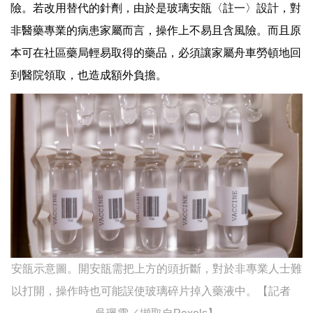
險。若改用替代的針劑，由於是玻璃安瓿〈註一〉設計，對
非醫藥專業的病患家屬而言，操作上不易且含風險。而且原
本可在社區藥局輕易取得的藥品，必須讓家屬舟車勞頓地回
到醫院領取，也造成額外負擔。
安瓿示意圖。開安瓿需把上方的頭折斷，對於非專業人士難
以打開，操作時也可能誤使玻璃碎片掉入藥液中。【記者