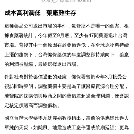
吳珮雯／擷取自Pexels】
成本高利潤低 藥廠難生存
這種藥品公司退出市場的事件，氣舒痰不是唯一的個案。根
據食藥署統計，今年截至9月底，至少有47間藥廠退出台灣
市場。背後其中一個原因在於藥價過低，在全球原物料持續
上漲的趨勢下，台灣健保藥價的年度調整卻持續向下，藥廠
的利潤被壓縮，最終選擇退出市場。
針對社會對於藥價過低的疑慮，健保署曾於今年3月接受公
視訪問時聲明，調整藥價主要是為了讓醫療資源合理分配，
若醫院的採購價與廠商之間的藥價差超過合理利潤，便會認
定核定價過高而調整價格。
國立台灣大學藥學系沈麗娟教授指出，當前的供應鏈比過去
單純的天災（如颱風、地震造成工廠停運或航期延誤）更為