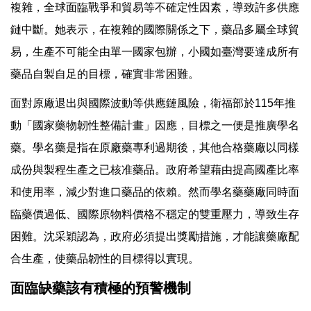
複雜，全球面臨戰爭和貿易等不確定性因素，導致許多供應
鏈中斷。她表示，在複雜的國際關係之下，藥品多屬全球貿
易，生產不可能全由單一國家包辦，小國如臺灣要達成所有
藥品自製自足的目標，確實非常困難。
面對原廠退出與國際波動等供應鏈風險，衛福部於115年推
動「國家藥物韌性整備計畫」因應，目標之一便是推廣學名
藥。學名藥是指在原廠藥專利過期後，其他合格藥廠以同樣
成份與製程生產之已核准藥品。政府希望藉由提高國產比率
和使用率，減少對進口藥品的依賴。然而學名藥藥廠同時面
臨藥價過低、國際原物料價格不穩定的雙重壓力，導致生存
困難。沈采穎認為，政府必須提出獎勵措施，才能讓藥廠配
合生產，使藥品韌性的目標得以實現。
面臨缺藥該有積極的預警機制