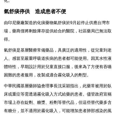
化。
氣舒痰停供 造成患者不便
由印尼藥廠製造的化痰藥物氣舒痰於9月起停止供應台灣市
場，藥商僅將剩餘庫存提供給合約醫院，社區藥局已無法取
得。
氣舒痰是基層醫療常備藥品，具廣泛的適用性，從兒童到老
人、感冒至嚴重呼吸道疾病的患者都可能使用。因其水性液
體特性，早期設計用於兒童直接口服，後來為了方便有吞嚥
困難的患者服用，改製成適合霧化吸入的劑型。
中華民國基層藥師協會理事長沈采穎指出，此藥常被用於臥
床或重症等需透過霧化吸入方式給藥的患者。儘管政府宣稱
市場上存在錠劑、糖漿、粉劑等替代品，但這些替代藥多含
有糖分，並不適用於霧化吸入，可能增加患者肺部感染的風