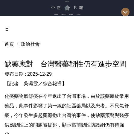
跳
到
主
要
:::
內
容
首頁
政治社會
區
缺藥應對 台灣醫藥韌性仍有進步空間
發布日期 :
2025-12-29
【記者 吳珮雯／綜合報導】
化痰藥物氣舒痰在今年退出了台灣市場，由於該藥屬於常用
藥品，此事件影響了第一線的社區藥局以及患者。不只氣舒
痰，今年發生多起藥廠撤出台灣的事件，使缺藥預警與醫療
供應韌性上的問題被提起，顯示當前韌性防護網仍有待強