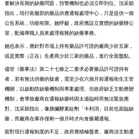
要解決長期的缺藥問題，預警機制也必須立即到位。沈采穎
指出，現行衛服部的藥品供應通報處理中心，只是提供一個
公告系統，功能有限。她呼籲，政府應設立實體的缺藥辦公
室，配備專職人員來處理複雜的缺藥事務。
她也表示，應針對市場上持有藥品許可證的廠商少於五家，
或是實際（正在）生產商少於三家的藥品，進行全面盤點。
儘管《藥事法》第二十七條之二要求必要藥品許可證持有
者，若有無法供藥的疑慮，需至少在六個月前通報衛生主管
機關，以啟動防缺藥機制與專案處理。但政府缺乏主動應變
機制，會導致廠商在通報缺藥時因太過臨時而無法緊急應
對。沈采穎指出，像胰臟酵素錠劑「卡利消」目前也面臨缺
藥，而廠商在庫存僅剩一個月時才向食藥屬通報。
面對現行通報制度的不足，政府應積極盤查、廠商須主動通