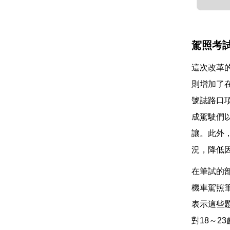
駕照考
這次改革
則增加了
號誌路口
成駕駛們
讓。此外
況，降低
在筆試的
機車駕照
表示這些
對18～2