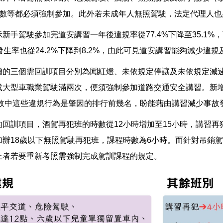
點數等都必須強制參加。此外若未成年人無照駕駛，法定代理人也
新手駕駛參加完道安講習一年後違規率從77.4%下降至35.1%，
發生率也從24.2%下降到8.2%，由此可見道安講習能夠減少違
增的三個需回訓項目分別為闖紅燈、未依規定停讓及未依規定減
或大型車職業駕駛滿兩次，便須強制參加道路交通安全講習。新增
事故中這些違規行為是肇因的排行前幾名，盼能藉由講習減少事故
回訓項目，酒駕再犯班的時數從12小時增加至15小時，講習再
加辦18歲以下無照駕駛再犯班，課程時數為6小時。而針對吊銷
上者若要重新考照需強制完成駕訓課程的規定。