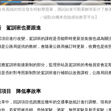
在有風險的情況發生時點擊螢幕，測試結束可觀看解答影片了解
／擷取自機車危險感知教育平台】
新 駕訓班也要跟進
試項目進行改變，駕訓班的課程是否能即時更新並銜接也成為關
都是公路局提供的教材，會隨著公路局修訂時更新，收費也是依
。
回應駕訓班銜接新制的部分，監理所站及駕訓班的考檢員皆會定
而是否針對考照新制對於駕訓班進行補助以改善課程，公路局回
訓項目 降低事故率
改革中，回訓項目也因應近幾年的交通事故統計進行調整。現有
數外，若駕照被吊銷、危險駕駛、酒駕、無照駕駛及新手駕駛（