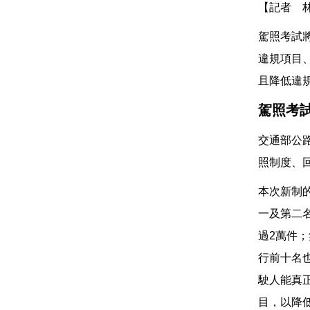
【記者 
駕照考試
違規項目
且降低違
駕照考
交通部公路
照制度、
本次新制
一及第二
過2萬件
行前十名
駛人能真
目，以降