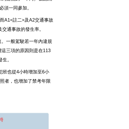
必須一同參加。
而A1<註二>及A2交通事故
規及交通事故的發生率。
速。一般駕駛若一年內違規
這三項的原因則是在113
發生。
犯班也從4小時增加至6小
駕照者，也增加了禁考年限