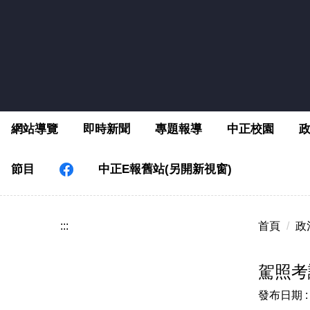
跳
到
主
要
內
容
區
網站導覽
即時新聞
專題報導
中正校園
節目
中正E報舊站(另開新視窗)
:::
首頁
政
駕照考
發布日期 