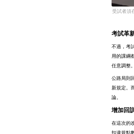
受試者須
考試革
不過，考
用的課綱
任意調整
公路局則
新規定。
論。
增加回
在這次的
扣違規點