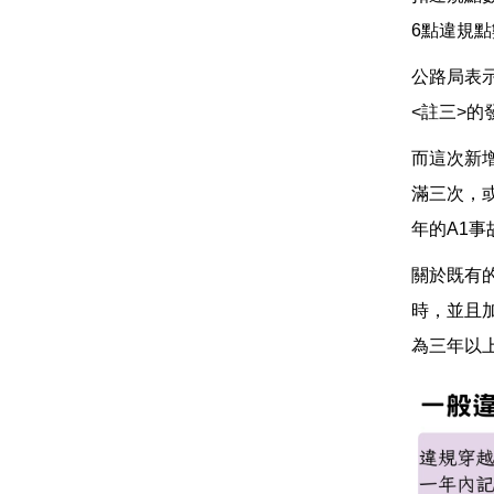
6點違規
公路局表示
<註三>的
而這次新
滿三次，
年的A1
關於既有的
時，並且
為三年以