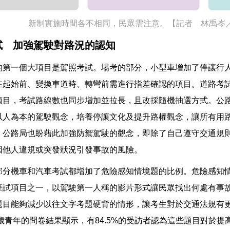
新制實施時間各不相同，民眾需注意。【記者 林禹岑
試 加強駕駛對路況的認知
的第一個大項目是駕照考試。場考的部分，小型車增加了停讓行
在起始前、變換車道時、轉彎前需進行指差確認的項目。道路考
項目，考試路線數也同步增加並拉長，且改採隨機抽選方式。公
以人為本的駕駛觀念，培養停讓文化及提升路權觀念，讓所有用
，公路局也盼藉此加強防禦駕駛的觀念，即除了自己遵守交通規
因他人違規或突發狀況引發事故的風險。
部分機車和汽車考試都增加了危險感知情境題的比例。危險感知情
筆試項目之一，以駕駛第一人稱的影片形式讓民眾找出何處有事
題目能夠減少以往文字考題硬背的情形，讓考生對於交通法規有更
3歲青年的問卷結果顯示，有84.5%的受訪者認為這些題目對於