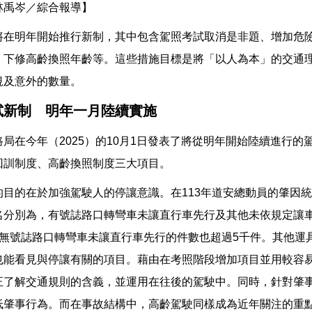
林禹岑／綜合報導】
將在明年開始推行新制，其中包含駕照考試取消是非題、增加危
、下修高齡換照年齡等。這些措施目標是將「以人為本」的交通
規及意外的數量。
試新制 明年一月陸續實施
局在今年（2025）的10月1日發表了將從明年開始陸續進行
回訓制度、高齡換照制度三大項目。
的目的在於加強駕駛人的停讓意識。在113年道安總動員的肇因
名分別為，有號誌路口轉彎車未讓直行車先行及其他未依規定讓
；無號誌路口轉彎車未讓直行車先行的件數也超過5千件。其他運
也能看見與停讓有關的項目。藉由在考照階段增加項目並用較容
正了解交通規則的含義，並運用在往後的駕駛中。同時，針對肇
低肇事行為。而在事故結構中，高齡駕駛同樣成為近年關注的重