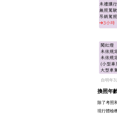
自明年3
換照年
除了考照
現行體檢