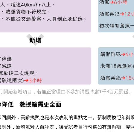
月開始新增項目，若無正當理由不參加講習將處1千8百元罰鍰
齡降低 教授籲需更全面
和回訓外，高齡換照也是本次改制的重點之一。新制度換照年齡將由
機制外，新增駕駛人自評表，讓受試者自行勾選如有無癲癇、精