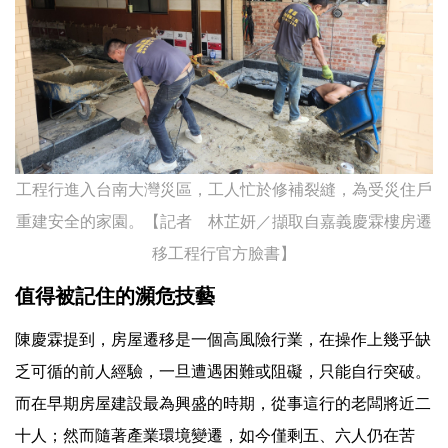
工程行進入台南大灣災區，工人忙於修補裂縫，為受災住戶
重建安全的家園。【記者 林芷妍／擷取自嘉義慶霖樓房遷
移工程行官方臉書】
值得被記住的瀕危技藝
陳慶霖提到，房屋遷移是一個高風險行業，在操作上幾乎缺
乏可循的前人經驗，一旦遭遇困難或阻礙，只能自行突破。
而在早期房屋建設最為興盛的時期，從事這行的老闆將近二
十人；然而隨著產業環境變遷，如今僅剩五、六人仍在苦