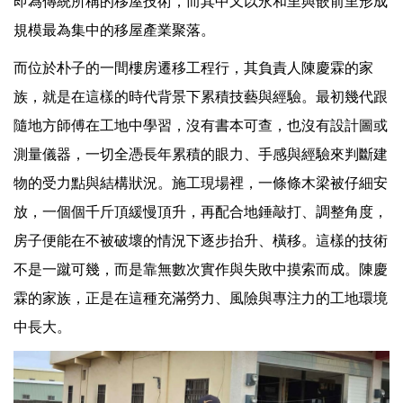
即為傳統所稱的移屋技術，而其中又以永和里與嵌前里形成
規模最為集中的移屋產業聚落。
而位於朴子的一間樓房遷移工程行，其負責人陳慶霖的家
族，就是在這樣的時代背景下累積技藝與經驗。最初幾代跟
隨地方師傅在工地中學習，沒有書本可查，也沒有設計圖或
測量儀器，一切全憑長年累積的眼力、手感與經驗來判斷建
物的受力點與結構狀況。施工現場裡，一條條木梁被仔細安
放，一個個千斤頂緩慢頂升，再配合地錘敲打、調整角度，
房子便能在不被破壞的情況下逐步抬升、橫移。這樣的技術
不是一蹴可幾，而是靠無數次實作與失敗中摸索而成。陳慶
霖的家族，正是在這種充滿勞力、風險與專注力的工地環境
中長大。