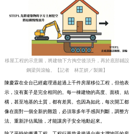
移屋工程的示意圖，將建物下方掏空後頂升，再於底部鋪設
鋼梁與滾輪。【記者 林芷妍／製圖】
陳慶霖在全台已經處理過超過上千件房屋移位工程，但他表
示，沒有案子是完全相同的。每一棟建物的高度、面積、結
構，甚至地基的土質，都有差異。也因為如此，每次開工都
像在面對一個全新的難題，必須靠多年手感與判斷，調整方
法、重新評估風險，才能讓房子安全地動起來。
除了平時的搬遷工程，工程行更曾承接過台南大灣地區的房