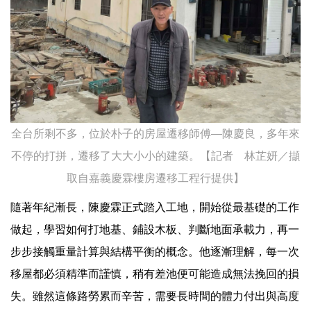
全台所剩不多，位於朴子的房屋遷移師傅—陳慶良，多年來
不停的打拼，遷移了大大小小的建築。【記者 林芷妍／擷
取自嘉義慶霖樓房遷移工程行提供】
隨著年紀漸長，陳慶霖正式踏入工地，開始從最基礎的工作
做起，學習如何打地基、鋪設木板、判斷地面承載力，再一
步步接觸重量計算與結構平衡的概念。他逐漸理解，每一次
移屋都必須精準而謹慎，稍有差池便可能造成無法挽回的損
失。雖然這條路勞累而辛苦，需要長時間的體力付出與高度