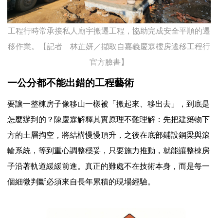
工程行時常承接私人廟宇搬遷工程，協助完成安全平順的遷
移作業。【記者 林芷妍／擷取自嘉義慶霖樓房遷移工程行
官方臉書】
一公分都不能出錯的工程藝術
要讓一整棟房子像移山一樣被「搬起來、移出去」，到底是
怎麼辦到的？陳慶霖解釋其實原理不難理解：先把建築物下
方的土層掏空，將結構慢慢頂升，之後在底部鋪設鋼梁與滾
輪系統，等到重心調整穩妥，只要施力推動，就能讓整棟房
子沿著軌道緩緩前進。真正的難處不在技術本身，而是每一
個細微判斷必須來自長年累積的現場經驗。