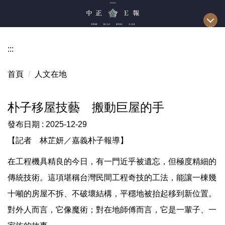
跳
到
主
要
:::
內
容
首頁
人文在地
區
朴子移屋技藝 搬動巨屋的手
發布日期 :
2025-12-29
【記者
林芷妍／嘉義朴子報導】
在工程機具精良的今日，有一門近乎被遺忘，但極度精細的
傳統技術。這項堪稱台灣民間工程奇技的工法，能讓一棟幾
十噸的房屋不拆、不破壞結構，平穩地被抬起移到新位置。
對外人而言，它像魔術；對在地師傅而言，它是一輩子、一