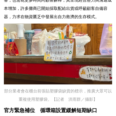
客，也需花更多時間向顧客解釋，其呈現經營壓力與溝通成
本增加，許多攤商已開始採取配給出貨或呼籲顧客自備容
器，力求在物資匱乏中發展出自力救濟的生存模式。
部分業者會在櫃台前張貼塑膠袋缺貨的標示，推廣大眾可以
重複使用塑膠袋。【記者 洪雨群／攝影】
官方緊急補位 循環箱設置緩解短期缺口