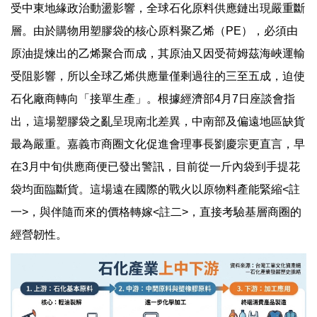
受中東地緣政治動盪影響，全球石化原料供應鏈出現嚴重斷
層。由於購物用塑膠袋的核心原料聚乙烯（PE），必須由
原油提煉出的乙烯聚合而成，其原油又因受荷姆茲海峽運輸
受阻影響，所以全球乙烯供應量僅剩過往的三至五成，迫使
石化廠商轉向「接單生產」。根據經濟部4月7日座談會指
出，這場塑膠袋之亂呈現南北差異，中南部及偏遠地區缺貨
最為嚴重。嘉義市商圈文化促進會理事長劉慶宗更直言，早
在3月中旬供應商便已發出警訊，目前從一斤內袋到手提花
袋均面臨斷貨。這場遠在國際的戰火以原物料產能緊縮<註
一>，與伴隨而來的價格轉嫁<註二>，直接考驗基層商圈的
經營韌性。