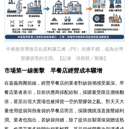
中東衝突導致石化原料聚乙烯（PE）供應不穩，成為台灣
塑膠袋荒的主因。【記者 洪雨群／製圖】
市場第一線衝擊 早餐店經營成本驟增
在嘉義商圈前線，經營早餐店的業者對缺袋潮感受最深。早
餐店業者表示，目前供應商採配給制，採購量受限且價格翻
倍，甚至出現大賣場也被掃貨一空的塑膠袋之亂。對天天大
量使用提袋與熱食袋的早餐店而言，採購價跳漲直接壓縮利
潤。業者也指出，若缺袋持續，除了提供自製環保袋贈送熟