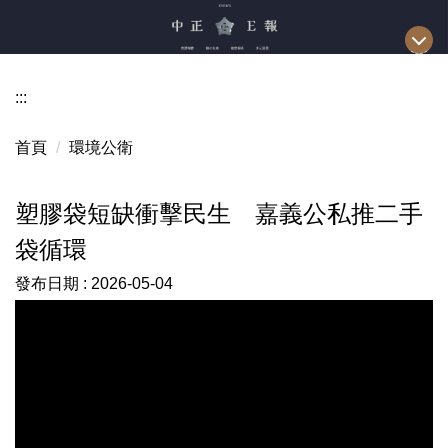
跳
到
主
要
:::
內
容
首頁
環境公衛
區
塑膠袋短缺衝擊民生 嘉義公私推二手
袋循環
發布日期 :
2026-05-04