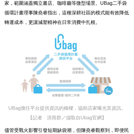
家，範圍涵蓋獨立書店、咖啡廳等微型場景。UBag二手袋
循環計畫理事陳堯睿指出，這種深耕社區的模式能有效降低
轉運成本，更讓減塑精神在日常消費中扎根。
UBag擔任平台提供資訊的橋樑，協助店家曝光其資訊。
【記者 洪雨群／擷取自Ubag官網】
儘管受戰火影響引發短期缺袋潮，但陳堯睿觀察到，即便民