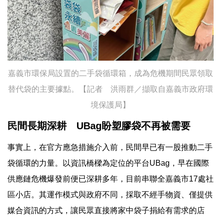
嘉義市環保局設置的二手袋循環箱，成為危機期間民眾領取
替代袋的主要據點。【記者 洪雨群／擷取自嘉義市政府環
境保護局】
民間長期深耕 UBag盼塑膠袋不再被需要
事實上，在官方應急措施介入前，民間早已有一股推動二手
袋循環的力量。以資訊橋樑為定位的平台UBag，早在國際
供應鏈危機爆發前便已深耕多年，目前串聯全嘉義市17處社
區小店。其運作模式與政府不同，採取不經手物資、僅提供
媒合資訊的方式，讓民眾直接將家中袋子捐給有需求的店