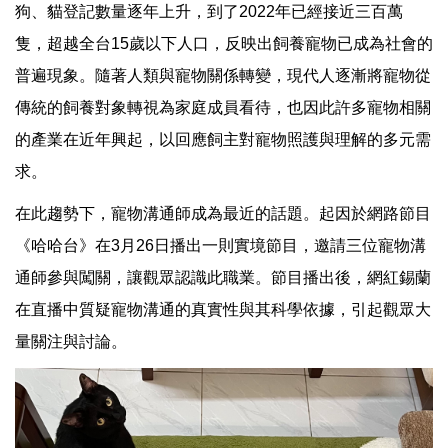
狗、貓登記數量逐年上升，到了2022年已經接近三百萬
隻，超越全台15歲以下人口，反映出飼養寵物已成為社會的
普遍現象。隨著人類與寵物關係轉變，現代人逐漸將寵物從
傳統的飼養對象轉視為家庭成員看待，也因此許多寵物相關
的產業在近年興起，以回應飼主對寵物照護與理解的多元需
求。
在此趨勢下，寵物溝通師成為最近的話題。起因於網路節目
《哈哈台》在3月26日播出一則實境節目，邀請三位寵物溝
通師參與闖關，讓觀眾認識此職業。節目播出後，網紅錫蘭
在直播中質疑寵物溝通的真實性與其科學依據，引起觀眾大
量關注與討論。