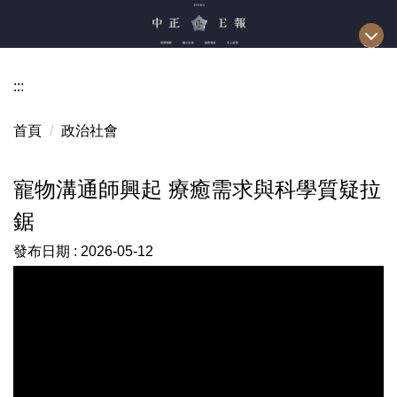
跳
到
主
要
:::
內
容
首頁
政治社會
區
寵物溝通師興起 療癒需求與科學質疑拉
鋸
發布日期 :
2026-05-12