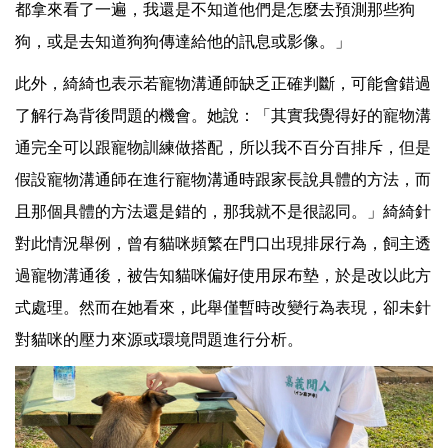
都拿來看了一遍，我還是不知道他們是怎麼去預測那些狗
狗，或是去知道狗狗傳達給他的訊息或影像。」
此外，綺綺也表示若寵物溝通師缺乏正確判斷，可能會錯過
了解行為背後問題的機會。她說：「其實我覺得好的寵物溝
通完全可以跟寵物訓練做搭配，所以我不百分百排斥，但是
假設寵物溝通師在進行寵物溝通時跟家長說具體的方法，而
且那個具體的方法還是錯的，那我就不是很認同。」綺綺針
對此情況舉例，曾有貓咪頻繁在門口出現排尿行為，飼主透
過寵物溝通後，被告知貓咪偏好使用尿布墊，於是改以此方
式處理。然而在她看來，此舉僅暫時改變行為表現，卻未針
對貓咪的壓力來源或環境問題進行分析。