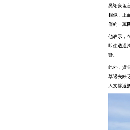
吳翊豪坦
相似，正
僅約一萬
他表示，
即使透過
響。
此外，資
草過去缺
入支撐返