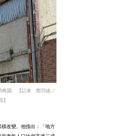
幼稚園。【記者 鄭羽婕／
頁】
累積改變。他指出：「地方