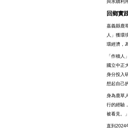
與永續利
回鄉實
嘉義縣鹿
人」獲環
環經濟，
「作穡人」
國立中正
身分投入
想起自己
身為鹿草
行的經驗
被看見。
直到20