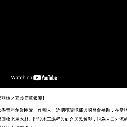
鄭羽婕／嘉義鹿草報導】
大學青年創業團隊「作穡人」近期獲環境部與國發會補助，在當
過回收老屋木材、開設木工課程與結合居民參與，盼為人口外流