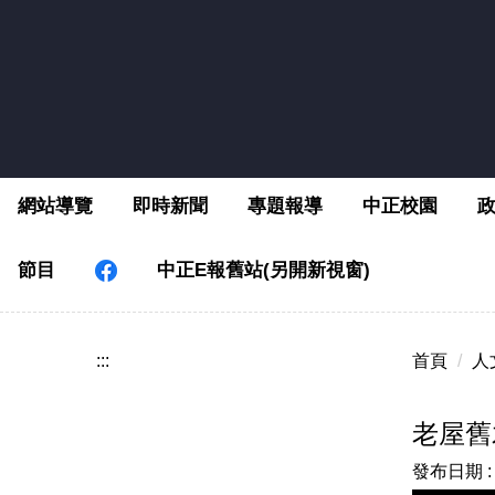
跳
到
主
要
內
容
區
網站導覽
即時新聞
專題報導
中正校園
節目
中正E報舊站(另開新視窗)
:::
首頁
人
老屋舊
發布日期 