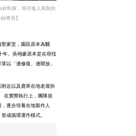
為材料庫，等待進入再製的
粉絲專頁】
稱聖家堂，園區原本為醫
十年。吳翊豪原本是在尋找
打算以「邊修復、邊開放」
區附近以及鹿草在地老屋拆
。 在實際執行上，團隊規
與，逐步培養在地製作人
，形成循環運作模式。