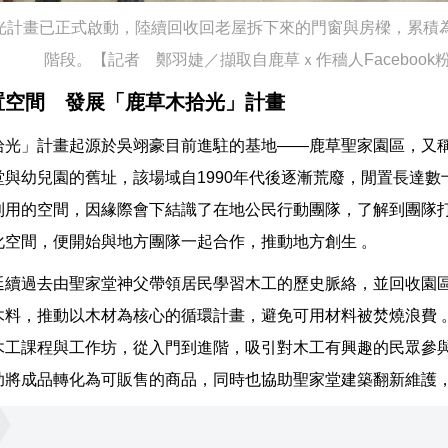
光計畫已正式啟動，陸續回收回老屋拆下來的門窗與房樑，累積
階段。【記者 鄭羽婕／擷取自鹿草ｘ作穡人Facebook
置空間 發展「鹿草木拾光」計畫
拾光」計畫起源於吳翊豪目前進駐的基地——鹿草聖家園區，又
堂與幼兒園的舊址，該場域自1990年代後逐漸荒廢，閒置長達數
利用的空間，因緣際會下結識了在地公民行動團隊，了解到團隊
化空間，便開始與地方團隊一起合作，推動地方創生 。
延續過去由聖家堂神父帶領居民學習木工的歷史脈絡，並回收園
木料，推動以木材為核心的循環計畫，避免可用材料被焚燒浪費 
木工課程與工作坊，從入門到進階，吸引對木工有興趣的民眾參
助將成品轉化為可販售的商品，同時也協助聖家堂建築翻新維護