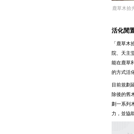
鹿草木拾
活化閒
「鹿草木
院、天主
能在鹿草
的方式活
目前規劃
除後的舊
劃一系列
力，並協