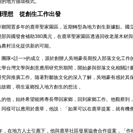
用的地方循環模式。
踐理想 從創生工作出發
草鄉閒置多年的鹿草聖家園區，近期轉型為地方創生新據點。國
境部與國發會補助380萬元，在鹿草聖家園區透過回收老屋木材
為農村活化提供新的可能。
團隊<註一>的成立，源於創辦人吳翊豪長期投入部落文化工作的
大學台灣文學與創意應用研究所期間，開始參與部落文化相關計
研究與推廣工作。隨著對鄒族文化的深入了解，吳翊豪有感於其
的故鄉，萌生返鄉投入地方創生的想法 。
人的他，始終希望能將專長帶回家鄉，回到家鄉工作。他觀察到
，同樣可以應用於鹿草，他說：「如果可以在鹿草提案，就有機
」
24年，在地方人士引薦下，他與鹿草社區發展協會合作提案，「作