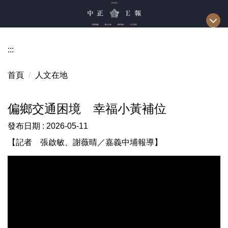
跳
到
主
要
:::
內
容
首頁
人文在地
區
偏鄉交通困境 幸福小黃補位
發布日期 :
2026-05-11
【記者 張啟敏、謝薇晴／嘉義中埔報導】