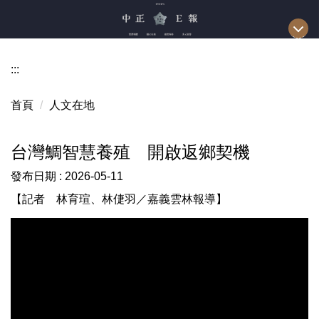
跳
到
主
要
:::
內
容
首頁
人文在地
區
台灣鯛智慧養殖 開啟返鄉契機
發布日期 :
2026-05-11
【記者 林育瑄、林倢羽／嘉義雲林報導】