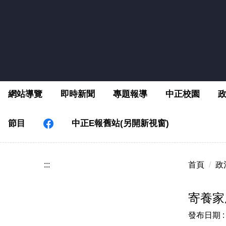
跳
到
主
要
內
容
區
網站導覽
即時新聞
專題報導
中正校園
節目
中正E報舊站(另開新視窗)
:::
首頁
政
寄養家
發布日期 