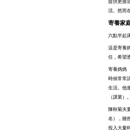
提供更接
活。然而
寄養家
六點半起
這是寄養
任，希望
寄養媽媽
時候常常
生活。他
（課業）
陳秋菊夫
名），雖
投入大量