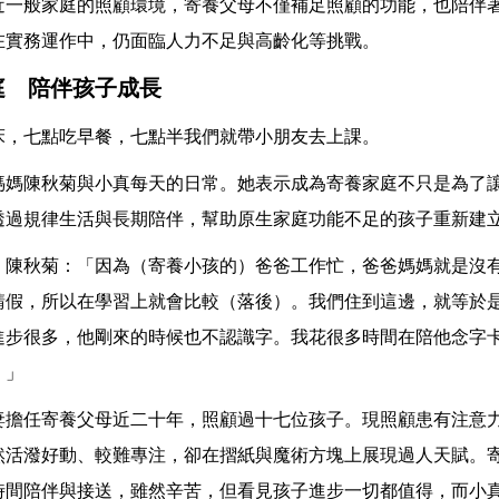
近一般家庭的照顧環境，寄養父母不僅補足照顧的功能，也陪伴
在實務運作中，仍面臨人力不足與高齡化等挑戰。
庭 陪伴孩子成長
床，七點吃早餐，七點半我們就帶小朋友去上課。
媽媽陳秋菊與小真每天的日常。她表示成為寄養家庭不只是為了
透過規律生活與長期陪伴，幫助原生家庭功能不足的孩子重新建
 陳秋菊：「因為（寄養小孩的）爸爸工作忙，爸爸媽媽就是沒
請假，所以在學習上就會比較（落後）。我們住到這邊，就等於
進步很多，他剛來的時候也不認識字。我花很多時間在陪他念字
。」
妻擔任寄養父母近二十年，照顧過十七位孩子。現照顧患有注意
然活潑好動、較難專注，卻在摺紙與魔術方塊上展現過人天賦。
時間陪伴與接送，雖然辛苦，但看見孩子進步一切都值得，而小