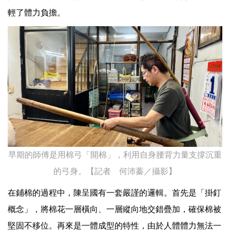
輕了體力負擔。
早期的師傅是用棉弓「開棉」，利用自身腰背力量支撐沉重
的弓身。【記者 何沛蓁／攝影】
在鋪棉的過程中，陳呈國有一套嚴謹的邏輯。首先是「掛釘
概念」，將棉花一層橫向、一層縱向地交錯疊加，確保棉被
堅固不移位。再來是一體成型的特性，由於人體體力無法一