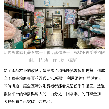
店內整齊陳列著各式手工被，讓傳統手工棉被不再受季節限
制。【記者 何沛蓁／攝影】
除了產品本身的改良，陳呈國也積極擁抱數位化趨勢。他成
立了臉書粉絲專頁並經營LINE帳號，利用網路社群與客人
即時溝通，讓全臺灣的消費者都能看見這份手作溫度。透過
數位平台的傳播與客人間「百分之百回購率」的口碑疊加，
客群分布早已突破斗六在地。