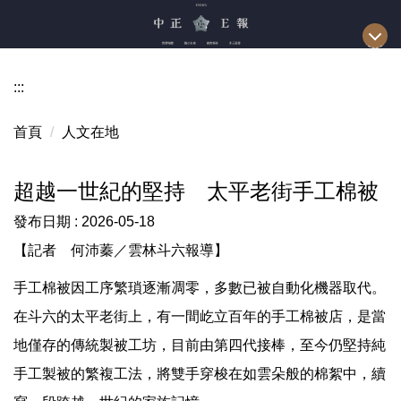
跳
到
主
要
:::
內
容
首頁
人文在地
區
超越一世紀的堅持 太平老街手工棉被
發布日期 :
2026-05-18
【記者 何沛蓁／雲林斗六報導】
手工棉被因工序繁瑣逐漸凋零，多數已被自動化機器取代。
在斗六的太平老街上，有一間屹立百年的手工棉被店，是當
地僅存的傳統製被工坊，目前由第四代接棒，至今仍堅持純
手工製被的繁複工法，將雙手穿梭在如雲朵般的棉絮中，續