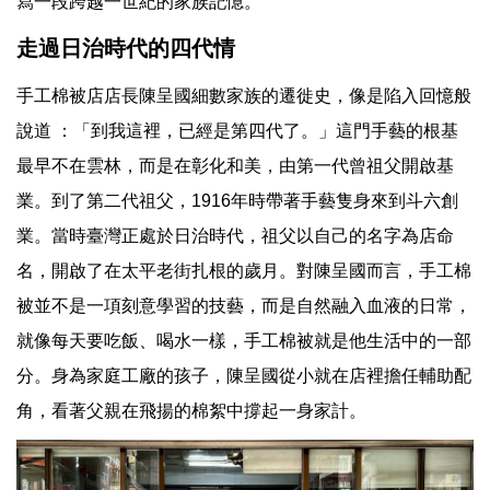
寫一段跨越一世紀的家族記憶。
走過日治時代的四代情
手工棉被店店長陳呈國細數家族的遷徙史，像是陷入回憶般
說道 ：「到我這裡，已經是第四代了。」這門手藝的根基
最早不在雲林，而是在彰化和美，由第一代曾祖父開啟基
業。到了第二代祖父，1916年時帶著手藝隻身來到斗六創
業。當時臺灣正處於日治時代，祖父以自己的名字為店命
名，開啟了在太平老街扎根的歲月。對陳呈國而言，手工棉
被並不是一項刻意學習的技藝，而是自然融入血液的日常，
就像每天要吃飯、喝水一樣，手工棉被就是他生活中的一部
分。身為家庭工廠的孩子，陳呈國從小就在店裡擔任輔助配
角，看著父親在飛揚的棉絮中撐起一身家計。