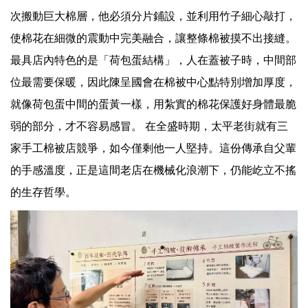
次搬動巨大棉層，他必須分片鋪設，並利用竹子細心敲打，
使棉花在細微的震動中完美融合，讓整條棉被摸不出接縫。
最具店內特色的是「荷包蛋結構」，人在蓋被子時，中間部
位最需要保暖，因此陳呈國會在棉被中心點特別增加厚度，
就像荷包蛋中間的蛋黃一樣，用紮實的棉花保護好身體最脆
弱的部分，才不容易感冒。 在全盛時期，太平老街就有三
家手工棉被店競爭，如今僅剩他一人堅持。這份傳承自父輩
的手感溫度，正是這間老店在機械化浪潮下，仍能屹立不搖
的生存哲學。