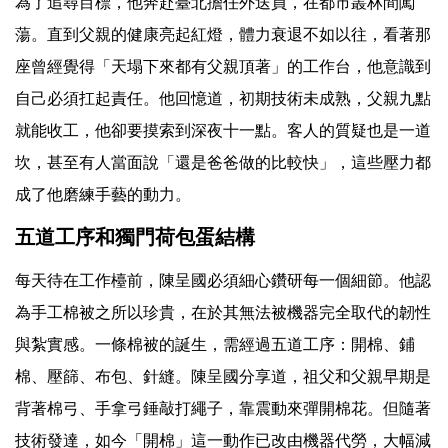
為了追尋目標，他奔赴臺北擔任外送員，在都市叢林間闖
蕩。直到父親的健康亮起紅燈，體力衰退不如以往，看著那
座曾經覺得「天塌下來都有父親頂著」的工作台，他意識到
自己必須扛起責任。他回憶道，初期技術未成熟，父親九點
就能收工，他卻要摸索到深夜十一點。客人的質疑也是一道
坎，甚至有人當面說「還是爸爸做的比較快」，這些壓力都
成了他磨練手藝的動力。
五道工序和獨門荷包蛋結構
每天待在工作檯前，陳呈國必須細心鑽研每一個細節。他認
為手工棉被之所以珍貴，在於其無法被機器完全取代的韌性
與紮實感。一條棉被的誕生，需經過五道工序：開棉、鋪
棉、壓篩、布包、針縫。陳呈國分享道，祖父和父親早期是
背著棉弓、手拿弓錘敲打繩子，靠震動來彈開棉花。但隨著
技術發達，如今「開棉」這一動作已改由機器代勞，大幅減