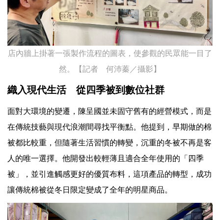
店內牆上掛著一張製作流程的圖表，使參觀的民眾能一目了
然。【記者 何沛蓁／攝影】
織入現代生活 從四季被到數位社群
面對大環境的變遷，陳呈國並未固守舊有的經營模式，而是
在傳統技藝與現代浪潮間尋找平衡點。他提到，早期做的棉
被都比較重，但隨著生活習慣的轉變，沉重的冬被不再是客
人的唯一選擇。他開發出較輕薄且適合全年使用的「四季
被」，並引進觸感更好的優質布料，這項產品的轉型，成功
讓傳統棉被從冬日限定變成了全年的明星商品。