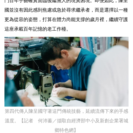
門百年手藝確實面臨後繼無人的現實困境。即便如此，陳呈
國並沒有因此感到焦慮或急於尋求繼承者，而是選擇以一種
更為從容的姿態，打算在體力尚能支撐的歲月裡，繼續守護
這座承載百年記憶的老工作檯。
第四代傳人陳呈國守著這門傳統技藝，延續流傳下來的手感
溫度。【記者 何沛蓁／擷取自經濟部中小及新創企業署城
鄉特色網】