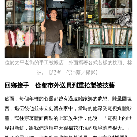
位於太平老街的手工被帳店，外面擺著各式各樣的枕頭、棉
被。【記者 何沛蓁／攝影】
回鄉接手 從都市外送員到重拾製被技藝
然而，每個年輕的心靈都曾有過遠離家鄉的夢想。陳呈國坦
言，退伍後他並未立刻留在家中，當時的他深受電視媒體影
響，嚮往穿著體面西裝的上班族生活，他說：「電視上的世
界很新鮮，跟我們這種每天跟棉花打混的環境落差很大。」