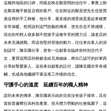
這種跨地區的口碑，同樣反映在鄰里間的信任中，事實上附
近鄰居幾乎都是店裡的客戶。住在附近的鄰居塗先生也曾買
過這裡的手工棉被，他分享，最直接的感受就是蓋起來確實
非常保暖。然而談到這門技藝的傳承，塗先生也不禁感嘆，
現在的年輕人很多都不想接手這種辛苦的體力活，讓老店的
未來充滿挑戰。而這份堅持背後的動力，往往來自客人的深
刻認可，陳呈國分享，曾有一位顧客在臨終前特別交代子
女，要買這間店的棉被送給兄弟姊妹，將自己認可的好東西
分享給摯愛家人。這份來自顧客的託付，讓陳呈國非常有感
觸，也成為他繼續守著這座工作檯的信念。
守護手心的溫度 延續百年的職人精神
談到未來的傳承，陳呈國表示由於目前沒有孩子接班，且在
當前普遍嚮往高科技產業、排斥體力勞動的社會氛圍下，這