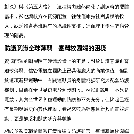
對決》與《第五人格》。這種轉向雖然簡化了訓練時的硬體
需求，卻也讓校方在資源配置上往往僅維持社團規模的投
入，缺乏體育專班應有的系統性支撐，進而埋下學生健康管
理的隱憂。
防護意識全球薄弱 臺灣校園端的困境
資源配置的斷層除了硬體設備上的不足，對於防護意識也普
遍較薄弱。儘管電競在國際上已具備龐大的商業價值，但對
於這項新興運動中，有關運動員的身體耗損研究與配套防護
機制，目前在全世界仍處於起步階段。林泓凱說明，不只是
電競，其實全世界各種運動的防護都不夠充分，但比起已經
有長期發展史的其他運動，看起來較為靜態且新興的電競運
動，更是缺乏相關的研究與數據。
相較於歐美職業體系正緩慢建立防護雛形，臺灣基層校園端