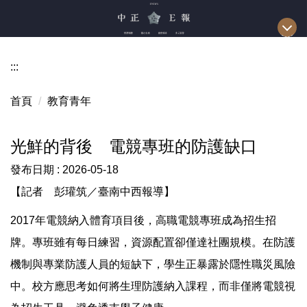
跳
到
主
要
:::
內
容
首頁
教育青年
區
光鮮的背後 電競專班的防護缺口
發布日期 :
2026-05-18
【記者 彭瓘筑／臺南中西報導】
2017年電競納入體育項目後，高職電競專班成為招生招
牌。專班雖有每日練習，資源配置卻僅達社團規模。在防護
機制與專業防護人員的短缺下，學生正暴露於隱性職災風險
中。校方應思考如何將生理防護納入課程，而非僅將電競視