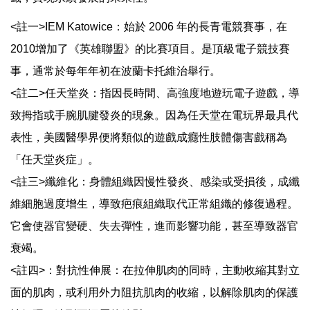
<註一>IEM Katowice：始於 2006 年的長青電競賽事，在
2010增加了《英雄聯盟》的比賽項目。是頂級電子競技賽
事，通常於每年年初在波蘭卡托維治舉行。
<註二>任天堂炎：指因長時間、高強度地遊玩電子遊戲，導
致拇指或手腕肌腱發炎的現象。因為任天堂在電玩界最具代
表性，美國醫學界便將類似的遊戲成癮性肢體傷害戲稱為
「任天堂炎症」。
<註三>纖維化：身體組織因慢性發炎、感染或受損後，成纖
維細胞過度增生，導致疤痕組織取代正常組織的修復過程。
它會使器官變硬、失去彈性，進而影響功能，甚至導致器官
衰竭。
<註四>：對抗性伸展：在拉伸肌肉的同時，主動收縮其對立
面的肌肉，或利用外力阻抗肌肉的收縮，以解除肌肉的保護