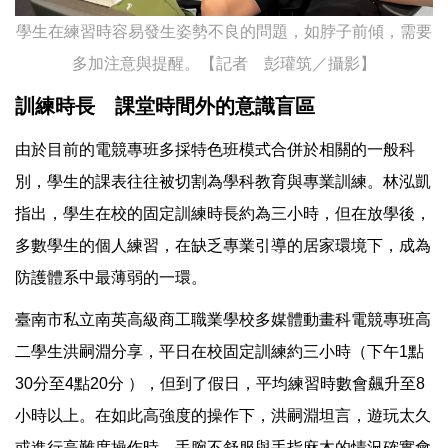
學生在練習時容易發生姿勢不良的問題，如脖子前傾，需要
多加注意與提醒。【記者 彭瓘筑／攝影】
訓練時長 課堂時間外的意識盲區
由於目前的電競專班多採特色班模式合併於相關的一般科
別，學生的課表往往被切割為學科教育與專業訓練。林泓凱
指出，學生在校的固定訓練時長約為三小時，但在放學後，
多數學生的個人練習，在缺乏專業引導的居家環境下，成為
防護體系中最薄弱的一環。
臺南市私立南英高級商工職業學校多媒體動畫科電競專班高
二學生洪嗣淵分享，平日在校固定訓練約三小時（下午1點
30分至4點20分 ），但到了假日，平均練習時數會飆升至8
小時以上。在如此高強度的操作下，洪嗣淵坦言，遊玩太久
或進行高難度操作時，手腕不舒服與手指麻木的情況確實會