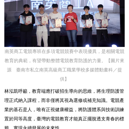
南英商工電競專班在多項電競競賽中表現優異，是相關電競
教育的典範，有望帶動整體電競教育防護的力量。【圖片來
源 臺南市私立南英高級商工職業學校多媒體動畫科／提
供】
林泓凱呼籲，教育端應打破招生導向的思維，將生理防護管
理正式納入課程，而非僅將其視為選修或補充知識。電競產
業的基石是人，唯有正視健康權益，將防護體系與技術訓練
置於同等高度，臺灣的電競教育才能真正擺脫透支青春的標
籤，實現永續發展的未來性。