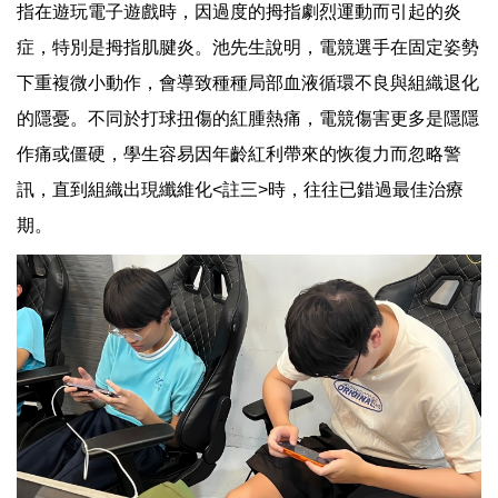
指在遊玩電子遊戲時，因過度的拇指劇烈運動而引起的炎
症，特別是拇指肌腱炎。池先生說明，電競選手在固定姿勢
下重複微小動作，會導致種種局部血液循環不良與組織退化
的隱憂。不同於打球扭傷的紅腫熱痛，電競傷害更多是隱隱
作痛或僵硬，學生容易因年齡紅利帶來的恢復力而忽略警
訊，直到組織出現纖維化<註三>時，往往已錯過最佳治療
期。