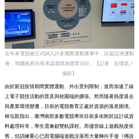
近年來電競被正式納入許多國際運動賽事中，比如亞洲運動
會，我國政府亦有承認電競為體育項目。【記者 彭瓘筑／
攝影】
由於新冠疫情期間實體運動、外出受到限制，進而加速了線
上電子競技活動的普及與校園端的擴張。然而隨著熱度退去
與產業環境變遷，目前的電競教育正處於資源的落差困境。
林泓凱指出，臺灣南部多數電競專班目前多依附於設計或資
料處理科等，學生需兼顧雙軌課程。而儘管線上遊戲熱度依
舊，但訓練重心已因電腦端遊戲沒落而大量轉向手遊《傳說