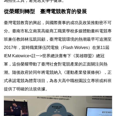
為招生工具，避免透支學子健康。
從榮耀到轉型 臺灣電競教育的發展
臺灣電競教育的興起，與國際賽事的成功及政策推動密不可
分。臺南市私立南英高級商工職業學校多媒體動畫科電競專
班兼任教師林泓凱回顧，臺灣電競環境的熱潮最早可追溯至
2017年，當時職業隊伍閃電狼（Flash Wolves）在第11屆
IEM Katowice<註一>世界總決賽奪下《英雄聯盟》總冠
軍，這份榮耀帶動了臺灣社會對電競產業的正面關注與熱
潮。隨後政府於同年將電競納入《運動產業發展條例》，正
式承認電競為體育項目，為各大高中職校園設立專班或科班
提供了明確的法規依據。