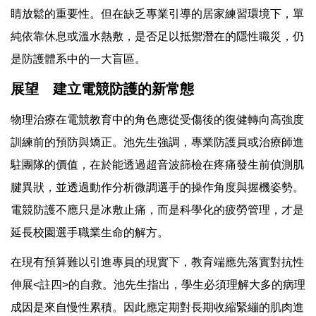
睛放鬆的重要性。但在缺乏專業引導的居家練習環境下，單
純依靠休息或溫水熱敷，是否足以抵禦潛在的隱性職災，仍
是防護體系中的一大盲區。
展望 建立電競防護的新常態
物理治療在電競教育中的角色應從受傷後的復健轉向高強度
訓練前的預防與矯正。池先生強調，專業防護員或治療師進
駐團隊的價值，在於能透過超音波篩檢在疼痛發生前偵測肌
腱異狀，並透過動作分析微調選手的操作角度與握機姿勢。
電競防護不應只是冰敷止痛，而是科學化的疲勞管理，才是
延長校園選手職業生命的解方。
在現有預算難以引進專員的現實下，教育端應先落實對抗性
伸展<註四>的自救。池先生指出，學生必須理解大多的病理
成因是來自慢性累積。因此應定期對長期收縮緊繃的肌肉進