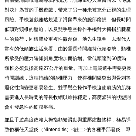
目前臺灣高職電競專班的現況，訓練重心大量轉向以《傳說
對決》為首的手機遊戲，帶來了另一種未被充分正視的生理
風險。手機遊戲雖然規避了滑鼠帶來的腕部磨損，但長時間
低頭對頸椎的壓迫，以及雙手懸空操作手機對大拇指肌腱產
生的負荷，同樣屬於重複性微創傷。池先生說明，以現代人
常有的低頭族生活來看，由於需長時間維持低頭姿勢，頸椎
所承受的壓力隨傾斜角度增加而倍增。當低頭達到60度時，
頸椎必須負擔高達27公斤的重量。再加上電競選手需要更長
時間訓練，這種持續的頸椎壓力，使得椎間盤突出與骨刺等
退化性病變更容易發生。雙手懸空操作手機迫使肩膀的肌群
需要進入長時間的等長收縮以維持穩定，高度緊張的狀態則
會引發急性的筋膜疼痛。
並且手遊高度依賴大拇指頻繁滑動與重壓虛擬搖桿，極易導
致俗稱任天堂炎（Nintenditis）<註二>的各種手部發炎，即