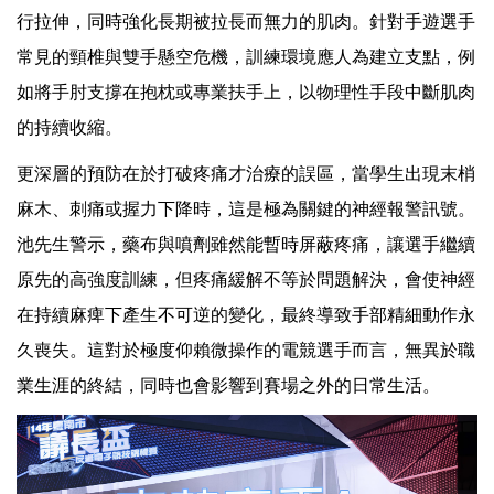
行拉伸，同時強化長期被拉長而無力的肌肉。針對手遊選手
常見的頸椎與雙手懸空危機，訓練環境應人為建立支點，例
如將手肘支撐在抱枕或專業扶手上，以物理性手段中斷肌肉
的持續收縮。
更深層的預防在於打破疼痛才治療的誤區，當學生出現末梢
麻木、刺痛或握力下降時，這是極為關鍵的神經報警訊號。
池先生警示，藥布與噴劑雖然能暫時屏蔽疼痛，讓選手繼續
原先的高強度訓練，但疼痛緩解不等於問題解決，會使神經
在持續麻痺下產生不可逆的變化，最終導致手部精細動作永
久喪失。這對於極度仰賴微操作的電競選手而言，無異於職
業生涯的終結，同時也會影響到賽場之外的日常生活。