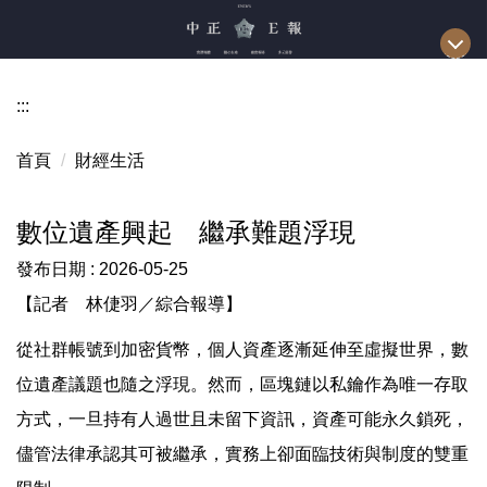
跳
到
主
要
:::
內
容
首頁
財經生活
區
數位遺產興起 繼承難題浮現
發布日期 :
2026-05-25
【記者 林倢羽／綜合報導】
從社群帳號到加密貨幣，個人資產逐漸延伸至虛擬世界，數
位遺產議題也隨之浮現。然而，區塊鏈以私鑰作為唯一存取
方式，一旦持有人過世且未留下資訊，資產可能永久鎖死，
儘管法律承認其可被繼承，實務上卻面臨技術與制度的雙重