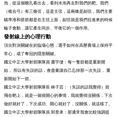
泡，從這個瞻孔看出去，看到水泡再去對我們的靶。我們
（複合弓）有三條弦，這是主弦，這兩條是副弦，我們主要
瞄準准和搭箭都是在主弦上面，副弦就是我們拉進來的時候
輪子會動，讓它產生同步、平衡它的一個作用。
發射線上的心理行動
頂尖對決關鍵在於臨場心態，選手如何在高壓賽場上保持平
常心，成了奪冠的隱形關鍵。
國立中正大學射箭隊隊員 蕭宇倢：每一隻箭都是重新開
始， 所以有失誤的話，會盡量讓自己忘掉那一次失誤， 重
新開始下一箭。
國立中正大學射箭隊隊長 林子芸：（失誤的話我覺得）箭
飛在靶上，就是一個很開心的事情，我就覺得沒關係，下次
做好就好了，下次成功、開心就好了，沒關係，就這樣了。
國立中正大學射箭隊隊員 郭昱承：那通常我會比較強調提