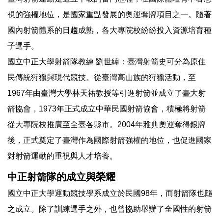
視的強權地位，是國家重點發展的奧運奪牌項目之一。隨著
國內射箭體系的日趨成熟，各大專院校紛紛投入資源培育種
子選手。
國立中正大學射箭隊教練 劉世緯：臺灣射箭史可分為原住
民傳統狩獵與現代競技。從臺灣高山族的狩獵活動，至
1967年由臺灣大學林天祐教授等引進射箭並成立了臺大射
箭協會，1973年正式成立中華民國射箭協會，積極將射箭
從大專院校推廣至全臺各縣市。2004年雅典奧運奪得銀牌
後，正式奠定了臺灣作為國際射箭強權的地位，也促進國家
對射箭運動的重視與人才培養。
中正射箭隊的成立與榮耀
國立中正大學運動競技學系成立於民國98年，而射箭隊也隨
之成立。除了訓練選手之外，也曾協助舉辦了全國性的射箭