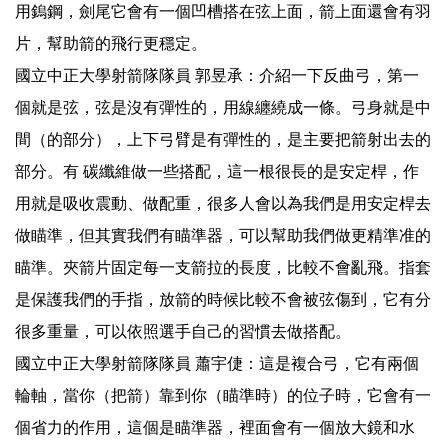
用鎢鋼，劍尾它會有一個凹槽搭在弦上面，箭上面還會有羽
片，幫助箭的飛行更穩定。
國立中正大學射箭隊隊員 郭昱承：介紹一下反曲弓，第一
個就是弦，弦是沒有彈性的，用線纏繞成一條。弓身就是中
間（的部分），上下弓臂是有彈性的，是主要把箭射出去的
部分。有 碳纖維做一些搭配，這一根很長的是安定桿，作
用就是吸收震動、做配重，很多人會以為我們是用安定桿去
做瞄準，但其實我們有瞄準器，可以幫助我們做更精準准的
瞄準。夾箭片固定每一支箭拉的長度，比較不會亂飛。指套
是保護我們的手指，放箭的時候比較不會被弦傷到，它有分
很多重量，可以依照選手自己的習慣去做搭配。
國立中正大學射箭隊隊員 蕭宇倢：這是複合弓，它有兩個
輪軸，當你（把箭）靠到你（瞄準時）的位子時，它會有一
個省力的作用，這個是瞄準器，裡面會有一個放大鏡和水