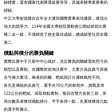
錦標賽，還有國家代表隊選拔賽等等，具備承辦專業賽事的
經驗。
中正大學射箭隊在近年全大運與國際賽事表現優異，展現出
強大的競爭力。114年全國大專校院運動會公開組射箭比賽
獲二金一銀，不僅締造了校史最佳成績，總成績更位居全國
第二。
積點與積分的勝負關鍵
實際比賽中不只射中中心就好，決定勝負的關鍵需依照弓的
類型以及賽制。在國際射箭淘汰賽中，主要分為反曲弓與複
合弓兩大賽項，兩者的距離、靶紙與計分邏輯截然不同。
首先是傳統的反曲弓，選手在70公尺的射程外，挑戰直徑
122公分的靶紙。採取積點賽制，每回合雙方各射三箭，單
局分數高者獲得兩點積分、平手各得一點，先累積獲得六點
的選手即勝出。