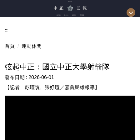
跳
到
主
要
:::
內
容
首頁
運動休閒
區
弦起中正：國立中正大學射箭隊
發布日期 :
2026-06-01
【記者 彭瓘筑、張妤瑄／嘉義民雄報導】