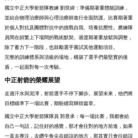
國立中正大學射箭隊教練 劉世緯：準備期著重體能訓練，
並結合物理治療師與心理治療師進行全面防護。比賽期著重
於個人對抗及團體對抗中的挑戰自我、培養抗壓性。磨練隊
員間在頻繁上下場間的戰術默契。過渡期著重放鬆與調整，
除了蓄力下一階段，也鼓勵選手嘗試其他運動項目。
完整的訓練體系與頂級的場地，構築了選手們最堅實的後
盾，一起面對每一次考驗。
中正射箭的榮耀展望
走過汗水與泥濘，射箭選手不停下腳步。展望未來，他們將
目標瞄準下一場比賽，期盼續寫輝煌篇章。
國立中正大學射箭隊隊員 郭昱承：每一場比賽，我都會給
自己一句話，記住好的感覺，那才會往對的地方前進，如果
一直去專注，去鑽牛角尖在錯誤的地方，那其實只會往錯誤