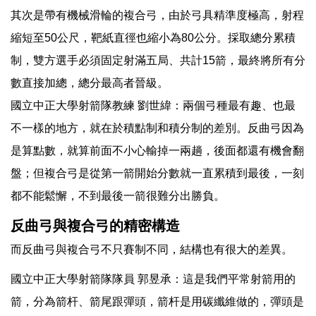
其次是帶有機械滑輪的複合弓，由於弓具精準度極高，射程
縮短至50公尺，靶紙直徑也縮小為80公分。採取總分累積
制，雙方選手必須固定射滿五局、共計15箭，最終將所有分
數直接加總，總分最高者晉級。
國立中正大學射箭隊教練 劉世緯：兩個弓種最有趣、也最
不一樣的地方，就在於積點制和積分制的差別。反曲弓因為
是算點數，就算前面不小心輸掉一兩趟，後面都還有機會翻
盤；但複合弓是從第一箭開始分數就一直累積到最後，一刻
都不能鬆懈，不到最後一箭很難分出勝負。
反曲弓與複合弓的精密構造
而反曲弓與複合弓不只賽制不同，結構也有很大的差異。
國立中正大學射箭隊隊員 郭昱承：這是我們平常射箭用的
箭，分為箭杆、箭尾跟彈頭，箭杆是用碳纖維做的，彈頭是