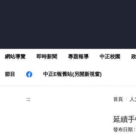
跳
到
主
要
內
容
區
網站導覽
即時新聞
專題報導
中正校園
節目
中正E報舊站(另開新視窗)
:::
首頁
人
延續手
發布日期 