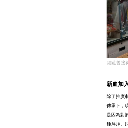
繡莊曾接
新血加
除了推廣
傳承下，
是因為對
種拜拜、