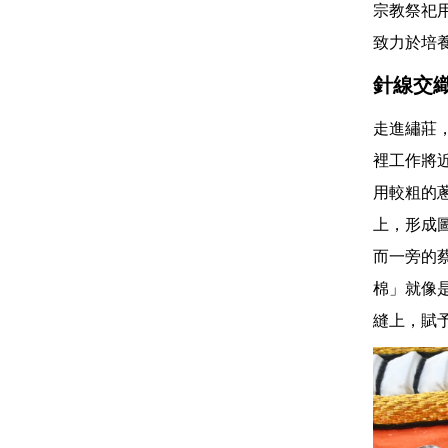
宗教祭祀
致力於培
針線交
走進繡莊
裡工作將
用較粗的
上，形成
而一旁的
棉」就像
縫上，賦