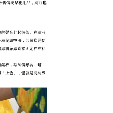
販售傳統祭祀用品，繡莊也
梭的聲音此起彼落。在繡莊
一種刺繡技法，若圖樣需使
繡線將蔥線直接固定在布料
過鋪棉，蔡師傅形容「鋪
傅「上色」，也就是將繡線