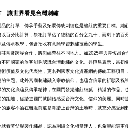
方 讓世界看見台灣刺繡
用品的訂單，傳承手藝及拓展傳統刺繡也是繡莊的重要目標。繡
務以百分比計算，祭祀訂單佔了總額的百分之九十，而剩下的百
作及傳承教學，包含招收有意願學習刺繡技藝的學生。
繡莊常常跨界合作，將刺繡帶往不同地方。如2025年與昇恆昌合
自不同國家的旅客能夠認識台灣刺繡的文化。昇恆昌表示，當初
藝術價值及文化代表性，更名列國家文化資產網的傳統工藝項目
藝的主題。此外宮廟刺繡融入宗教信仰，也蘊含信眾的祈願及祝
厚的文化底蘊及傳承精神，在國門發揚繡莊細膩、精湛的作品。
間的距離，從踏進國門就開始感受台灣文化、信仰的美麗。同時
外的旅客不論在離境前還是剛踏上台灣的土地時，就充分感受到
小就看著父親製作繡品，認為刺繡文化相當迷人，也希望能讓更