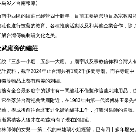
林禹岑／台南報導】
台南中西區的繡莊已經營四十餘年，目前主要經營項目為宗教祭
繡莊也進行技藝的教育、各種推廣活動以及和其他企業合作，除
了解台灣傳統刺繡文化之美。
於武廟旁的繡莊
話說「三步一小廟，五步一大廟。」廟宇以及宗教信仰和台灣人
計資料，截至2024年止台灣共有1萬2千多間寺廟。而在寺廟
旗幟等物品上都有精美的刺繡。
個擁有全台最多廟宇的縣市有一間繡莊不僅製作這些刺繡用品，
。它坐落於台灣祀典武廟附近，在1983年由第一代師傅林玉泉先
學藝，學成後前往台北市迪化街的繡莊工作，打響阿泉師的名號
漸漸累積客人後才在42歲時有了現在的繡莊。
由林師傅的女兒──第二代的林婕瑀小姐經營，已有四十多年歷史