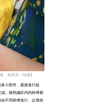
者 林禹岑／拍攝】
諸多小部件，最後進行組
完成。雖然繡莊內的師傅都
線由不同師傅進行，以增加