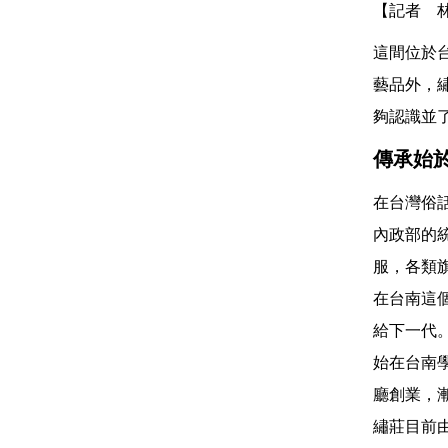
【記者 
這間位於
藝品外，
夠認識並
傳承始
在台灣俗
內政部的統
服，各類
在台南這
給下一代
始在台南
廳創業，
繡莊目前