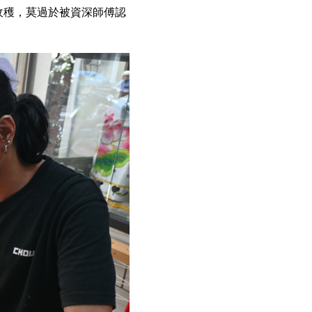
收穫，莫過於被資深師傅認