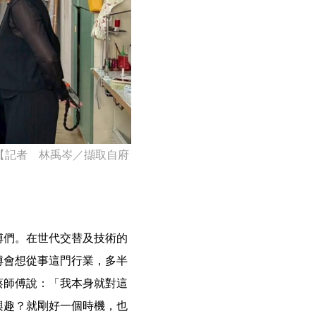
【記者 林禹岑／擷取自府
傅們。在世代交替及技術的
傅會想從事這門行業，多半
蔡師傅說：「我本身就對這
興趣？就剛好一個時機，也