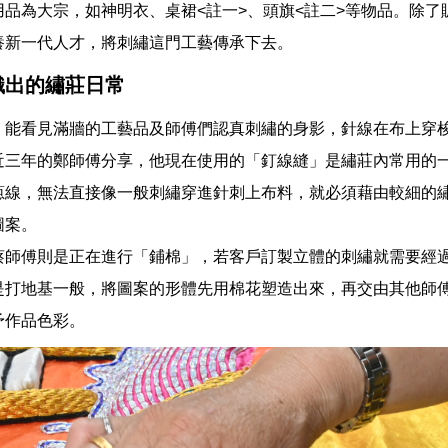
用品為大宗，如神明衣、桌裙<註一>、頭旗<註二>等物品。除了
養新一代人才，將刺繡這門工藝傳承下去。
織出的繡莊日常
，能看見滿牆的工藝品及師傅們認真刺繡的身影，針線在布上穿
近三年的鄭師傅分享，他現在使用的「釘線縫」是繡莊內常用的
蔥線，無法直接像一般刺繡穿進針刺上布料，就必須藉由較細的
圖案。
蔡師傅則是正在進行「鋪棉」，若客戶訂製立體的刺繡就需要經
是打地基一般，將圖案的形體先用棉花塑造出來，再交由其他師
予作品色彩。