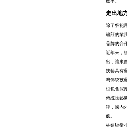
效率。
走出地
除了祭祀
繡莊的業
品牌的合
近年來，
出，讓來
技藝具有
灣傳統技
也包含深
傳統技藝
評，國內
處。
林婕瑀從