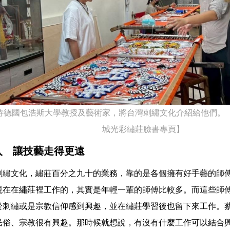
待德國包浩斯大學教授及藝術家，將台灣刺繡文化介紹給他們。
城光彩繡莊臉書專頁】
入 讓技藝走得更遠
刺繡文化，繡莊百分之九十的業務，靠的是各個擁有好手藝的師
現在在繡莊裡工作的，其實是年輕一輩的師傅比較多。而這些師
於刺繡或是宗教信仰感到興趣，並在繡莊學習後也留下來工作。
民俗、宗教很有興趣。那時候就想說，有沒有什麼工作可以結合