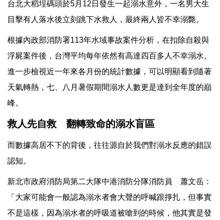
台北大稻埕碼頭於5月12日發生一起溺水意外，一名男大生
目擊有人落水後立刻跳下水救人，最終兩人皆不幸溺斃。
根據內政部消防署113年水域事故案件分析，在扣除自殺與
浮屍案件後，台灣平均每年依然有高達四百多人不幸溺水。
進一步檢視近一年來各月份的統計數據，可以明顯看到隨著
天氣轉熱，七、八月暑假期間溺水人數更是達到全年度的巔
峰。
救人先自救 翻轉致命的溺水盲區
而數據高居不下的背後，往往源自於我們對溺水反應的錯誤
認知。
新北市政府消防局第二大隊中港消防分隊消防員 蕭文岳：
「大家可能會一般認為溺水者會大聲的呼喊跟掙扎，但事實
不是這樣，因為溺水者的呼吸道被嗆到的時候，他其實是發