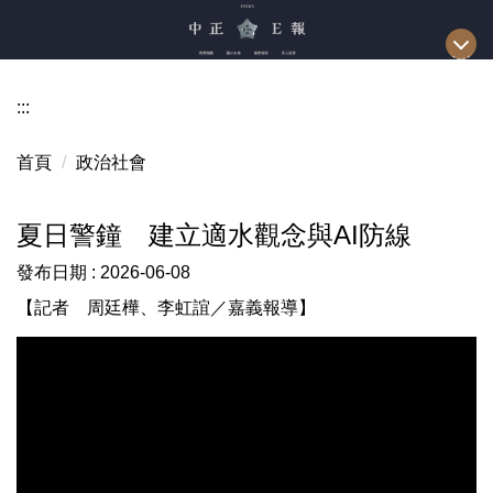
跳
到
主
要
:::
內
容
首頁
政治社會
區
夏日警鐘 建立適水觀念與AI防線
發布日期 :
2026-06-08
【記者 周廷樺、李虹誼／嘉義報導】