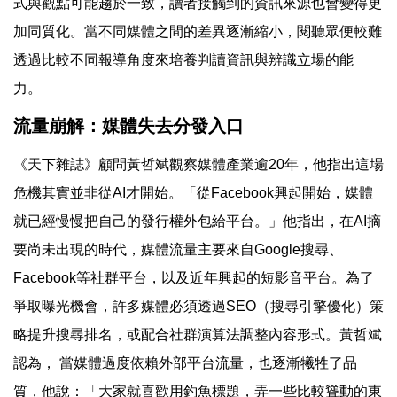
式與觀點可能趨於一致，讀者接觸到的資訊來源也會變得更
加同質化。當不同媒體之間的差異逐漸縮小，閱聽眾便較難
透過比較不同報導角度來培養判讀資訊與辨識立場的能
力。
流量崩解：媒體失去分發入口
《天下雜誌》顧問黃哲斌觀察媒體產業逾20年，他指出這場
危機其實並非從AI才開始。「從Facebook興起開始，媒體
就已經慢慢把自己的發行權外包給平台。」他指出，在AI摘
要尚未出現的時代，媒體流量主要來自Google搜尋、
Facebook等社群平台，以及近年興起的短影音平台。為了
爭取曝光機會，許多媒體必須透過SEO（搜尋引擎優化）策
略提升搜尋排名，或配合社群演算法調整內容形式。黃哲斌
認為， 當媒體過度依賴外部平台流量，也逐漸犧牲了品
質，他說：「大家就喜歡用釣魚標題，弄一些比較聳動的東