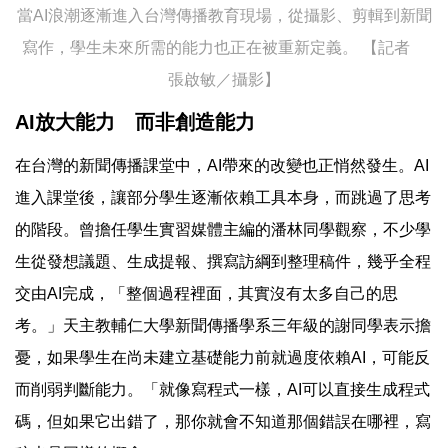
當AI浪潮逐漸進入台灣傳播教育現場，從攝影、剪輯到新聞
寫作，學生未來所需的能力也正在被重新定義。 【記者
張啟敏／攝影】
AI放大能力 而非創造能力
在台灣的新聞傳播課堂中，AI帶來的改變也正悄然發生。AI
進入課堂後，讓部分學生逐漸依賴工具本身，而跳過了思考
的階段。曾擔任學生實習媒體主編的潘林同學觀察，不少學
生從發想議題、生成提報、撰寫訪綱到整理稿件，幾乎全程
交由AI完成，「整個過程裡面，其實沒有太多自己的思
考。」天主教輔仁大學新聞傳播學系三年級的謝同學表示擔
憂，如果學生在尚未建立基礎能力前就過度依賴AI，可能反
而削弱判斷能力。「就像寫程式一樣，AI可以直接生成程式
碼，但如果它出錯了，那你就會不知道那個錯誤在哪裡，寫