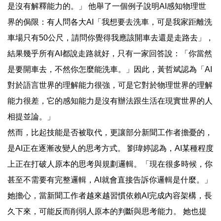
是沒有解釋能力的。」 他舉了一個例子說明AI感知物理世
界的侷限：有人問各大AI「我想要去洗車，可是我家距離洗
車場只有50公尺，請問你覺得我應該開車去還是走路去」，
結果幾乎所有AI都說走路就好，只有一家回答說：「你當然
是要開車去，不然你怎麼能洗車。」因此，黃哲斌認為「AI
對於語言世界的理解能力很強，可是它對於物理世界的理解
能力很差，它的感知能力是沒有辦法跟生活在現實世界的人
相提並論。」
然而，比起技能是否被取代，更讓部分新聞工作者擔憂的，
是AI正在逐漸改變人的思考方式。 劉瑋婷認為，AI某種程度
上正在打破人原本的思考與規劃邏輯。「現在很多時候，你
甚至不需要有完整邏輯，AI就會直接告訴你邏輯是什麼。」
她擔心，當新聞工作者越來越習慣依賴AI完成內容架構，長
久下來，可能反而削弱人原本的判斷與思考能力。 她也提