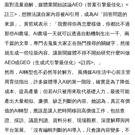
面對流量崩解，媒體業開始談論AEO（答案引擎最佳化）<
註三>，想辦法讓自家內容被AI引用，成為AI「回答問題的
來源」。黃哲斌表示：「我覺得你再怎麼樣做，你都比不過
那些AI農場。AI農場一天就可以透過自動機制生出一千、兩
千篇的文章，專門去蒐集大家正在熱門搜尋的關鍵字，然後
就生成一些垃圾內容。讓新聞媒體不得不開始研究什麼叫做
AEO或GEO（生成式引擎最佳化）<註四>。」
然而，AI轉型也不必然等於解方。 風傳媒AI生活中心前主管
周育信指出，許多媒體導入AI的第一階段，確實是為了降低
成本、提高產量；但若AI只被用來取代基礎人力，最後可能
產出大量相似、廉價、缺乏判斷的內容。她認為，真正有價
值的AI轉型，應該是讓人把時間移回高價值工作，包括查
證、採訪、議題判讀、資料分析、現場觀察、深度解釋與跨
平台策展。「沒有編輯判斷的AI導入，只會讓內容變多，不