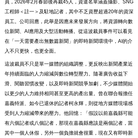
員，2026年2月春節後再裁45人，資遣名單涵蓋攝影、SNG
工程師＜註一＞及駐地記者，其中不乏資歷超過20年的資深
員工。公司回應，此舉是因應未來發展方向，將資源轉向數
位新聞、AI應用及大型活動轉播。從這波裁員事件可以看見
在「一天需要產出無數篇新聞」的即時新聞環境中，AI的介
入不只更快，也更全面。
這波裁員不只是單一媒體的組織調整，更反映出新聞產業近
年持續面臨的人力縮減與數位轉型壓力。隨著廣告收益下
滑、閱聽習慣改變，以及即時新聞競爭加劇，不少媒體開始
以更少的人力維持相同甚至更高的產出量。曾在聯合報擔任
嘉義特派、如今已退休的記者柯永輝，則從地方媒體現場感
受到人力縮減帶來的壓力。他回憶：「假設以前嘉義縣可能
有六個記者或八個記者，那現在嘉義縣應該是兩個記者，當
其中一個人休假，另外一個負擔就會很重，現在又有即時新