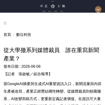
跳
到
主
要
:::
內
容
首頁
數位科技
區
從大學撤系到媒體裁員 誰在重寫新聞
產業？
發布日期 :
2026-06-08
【記者 張啟敏／綜合報導】
當GoogleAI摘要與生成式AI重塑資訊入口，新聞流量與內容
生產被改寫，產業正經歷結構性轉變。從媒體裁員到校園撤
系，AI改變寫稿方式，更重新定義記者價值。在資訊可大量