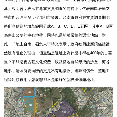
墓」說明會，表示在尊重文資調查的前提下，代表南區居民支
持市府合理開發，促進都市發展。台南市政府在文資調查期間
將所查估到的墳墓範圍分成A、B、C、D、E五區，其中A、B區
為南山公墓的中心地帶，同時也是新殯儀館的選址地點，對
此，「地上台南」召集人李時光表示，政府欲興建新殯儀館當
然沒有阻止的理由，但重點是選址上為什麼非得在400年的古墓
區？不只忽視古墓文化資產，以及當地自然形成的沙丘、河谷
地形，清塚所要面臨的更是私有地徵收、遷葬補償金、整地工
程等鉅額費用，怎麼想都不是最好的新設殯儀館地址。