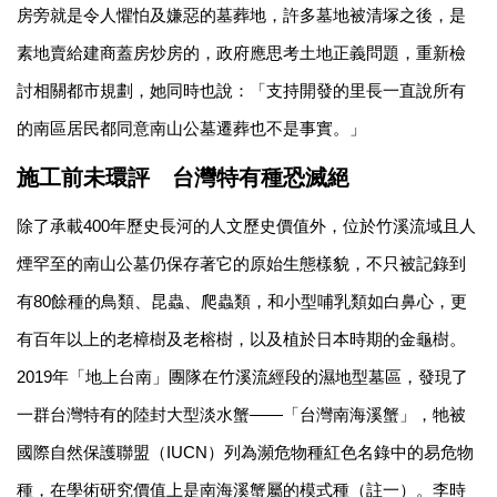
房旁就是令人懼怕及嫌惡的墓葬地，許多墓地被清塚之後，是
素地賣給建商蓋房炒房的，政府應思考土地正義問題，重新檢
討相關都市規劃，她同時也說：「支持開發的里長一直說所有
的南區居民都同意南山公墓遷葬也不是事實。」
施工前未環評
台灣特有種恐滅絕
除了承載400年歷史長河的人文歷史價值外，位於竹溪流域且人
煙罕至的南山公墓仍保存著它的原始生態樣貌，不只被記錄到
有80餘種的鳥類、昆蟲、爬蟲類，和小型哺乳類如白鼻心，更
有百年以上的老樟樹及老榕樹，以及植於日本時期的金龜樹。
2019年「地上台南」團隊在竹溪流經段的濕地型墓區，發現了
一群台灣特有的陸封大型淡水蟹——「台灣南海溪蟹」，牠被
國際自然保護聯盟（IUCN）列為瀕危物種紅色名錄中的易危物
種，在學術研究價值上是南海溪蟹屬的模式種（註一）。李時