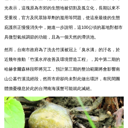
光表示，這塊原為市郊的生態地被切割及孤立化，長期以來不
受重視，官方及民眾除草劑的濫用等問題，使這座最後的生態
庇護所正慢慢消失中，她進一步說明，這100公頃的墓地對都市
具微型氣候調節的功能，且為一個天然的滯洪池。
然而，台南市政府為了洗去竹溪被冠上「臭水溝」的汙名，於
近幾年推動「竹溪水岸改善及環境營造工程」，其中第二期的
哈赫拿爾森林段即將完工，預計第三期的整治範圍將會影響南
山公墓竹溪流經段，然而市府卻尚未對此做出環評，有民間團
體擔憂棲息於此的台灣南海溪蟹可能就此滅絕。