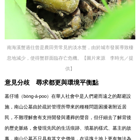
南海溪蟹過往曾是農田旁常見的淡水蟹，由於城市發展導致棲
息地減少，使得蟹群面臨存亡危機。【圖片來源 李時光／提
供】
意見分歧
尋求都更與環境平衡點
墓仔埔（b
ng-
á-poo）在華人社會中是人們避而遠之的鄰避設
ō
施，南山公墓由於疏於管理所帶來的種種問題困擾著附近居
民，不難理解會有支持開發與遷葬的聲音，但仔細去了解背後
的歷史脈絡，會發現先民的生活痕跡、墳墓的樣式、墓主的故
事，南山公墓不只具有其文史價值，在這塊土地上更有無法為