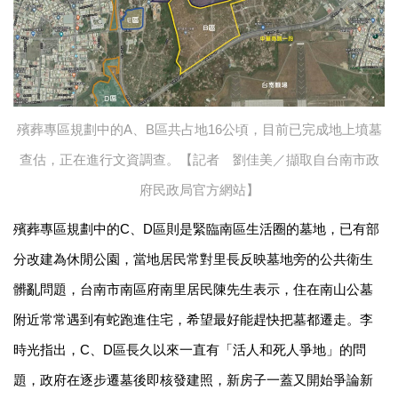
殯葬專區規劃中的A、B區共占地16公頃，目前已完成地上墳墓
查估，正在進行文資調查。【記者 劉佳美／擷取自台南市政
府民政局官方網站】
殯葬專區規劃中的C、D區則是緊臨南區生活圈的墓地，已有部
分改建為休閒公園，當地居民常對里長反映墓地旁的公共衛生
髒亂問題，台南市南區府南里居民陳先生表示，住在南山公墓
附近常常遇到有蛇跑進住宅，希望最好能趕快把墓都遷走。李
時光指出，C、D區長久以來一直有「活人和死人爭地」的問
題，政府在逐步遷墓後即核發建照，新房子一蓋又開始爭論新