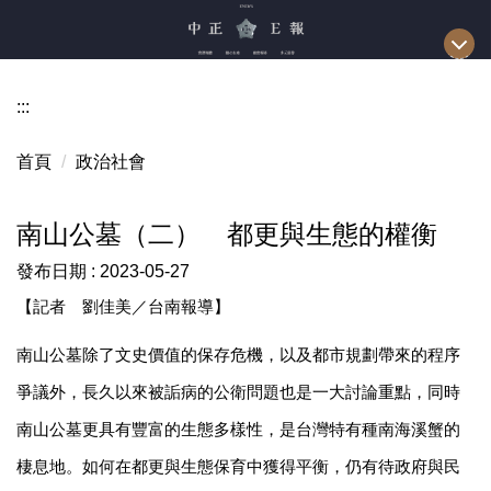
跳
到
主
要
:::
內
容
首頁
政治社會
區
南山公墓（二） 都更與生態的權衡
發布日期 :
2023-05-27
【記者 劉佳美／台南報導】
南山公墓除了文史價值的保存危機，以及都市規劃帶來的程序
爭議外，長久以來被詬病的公衛問題也是一大討論重點，同時
南山公墓更具有豐富的生態多樣性，是台灣特有種南海溪蟹的
棲息地。如何在都更與生態保育中獲得平衡，仍有待政府與民