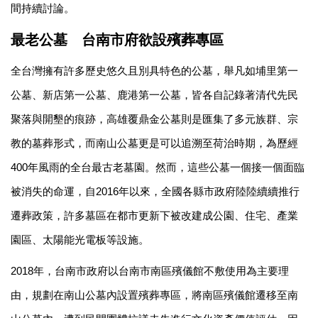
間持續討論。
最老公墓
台南市府欲設殯葬專區
全台灣擁有許多歷史悠久且別具特色的公墓，舉凡如埔里第一
公墓、新店第一公墓、鹿港第一公墓，皆各自記錄著清代先民
聚落與開墾的痕跡，高雄覆鼎金公墓則是匯集了多元族群、宗
教的墓葬形式，而南山公墓更是可以追溯至荷治時期，為歷經
400年風雨的全台最古老墓園。然而，這些公墓一個接一個面臨
被消失的命運，自2016年以來，全國各縣市政府陸陸續續推行
遷葬政策，許多墓區在都市更新下被改建成公園、住宅、產業
園區、太陽能光電板等設施。
2018
年，台南市政府以台南市南區殯儀館不敷使用為主要理
由，規劃在南山公墓內設置殯葬專區，將南區殯儀館遷移至南