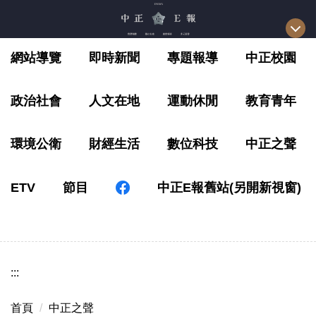
跳
到
主
網站導覽
即時新聞
專題報導
中正校園
要
內
容
政治社會
人文在地
運動休閒
教育青年
區
環境公衛
財經生活
數位科技
中正之聲
ETV
節目
中正E報舊站(另開新視窗)
:::
首頁
中正之聲