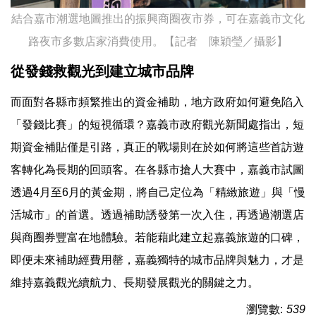
結合嘉市潮選地圖推出的振興商圈夜市券，可在嘉義市文化
路夜市多數店家消費使用。【記者 陳穎瑩／攝影】
從發錢救觀光到建立城市品牌
而面對各縣市頻繁推出的資金補助，地方政府如何避免陷入
「發錢比賽」的短視循環？嘉義市政府觀光新聞處指出，短
期資金補貼僅是引路，真正的戰場則在於如何將這些首訪遊
客轉化為長期的回頭客。在各縣市搶人大賽中，嘉義市試圖
透過4月至6月的黃金期，將自己定位為「精緻旅遊」與「慢
活城市」的首選。透過補助誘發第一次入住，再透過潮選店
與商圈券豐富在地體驗。若能藉此建立起嘉義旅遊的口碑，
即便未來補助經費用罄，嘉義獨特的城市品牌與魅力，才是
維持嘉義觀光續航力、長期發展觀光的關鍵之力。
瀏覽數:
539