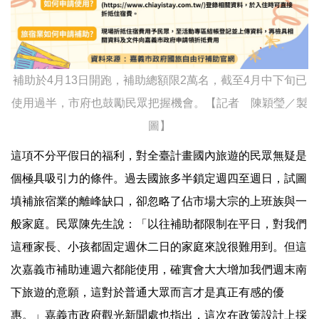
補助於4月13日開跑，補助總額限2萬名，截至4月中下旬已
使用過半，市府也鼓勵民眾把握機會。【記者 陳穎瑩／製
圖】
這項不分平假日的福利，對全臺計畫國內旅遊的民眾無疑是
個極具吸引力的條件。過去國旅多半鎖定週四至週日，試圖
填補旅宿業的離峰缺口，卻忽略了佔市場大宗的上班族與一
般家庭。民眾陳先生說：「以往補助都限制在平日，對我們
這種家長、小孩都固定週休二日的家庭來說很難用到。但這
次嘉義市補助連週六都能使用，確實會大大增加我們週末南
下旅遊的意願，這對於普通大眾而言才是真正有感的優
惠。」嘉義市政府觀光新聞處也指出，這次在政策設計上採