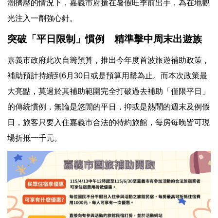
潮擠壓的情況下，嘉義市府搶在暑假旺季前出手，為在地觀
光注入一劑強心針。
突破「平日限制」慣例 精準擊中周末出遊族
嘉義市政府此次自籌預算，推出今年度首波旅遊補助政策，
補助預計持續到6月30日或是預算用罄為止。而本次政策最
大亮點，莫過於其補助範圍完全打破過去補助「僅限平日」
的傳統慣例，無論是悠閒的平日，抑或是熱鬧的週末及例假
日，旅客只要入住嘉義市合法的特約旅館，每房每晚皆可現
場折抵一千元。