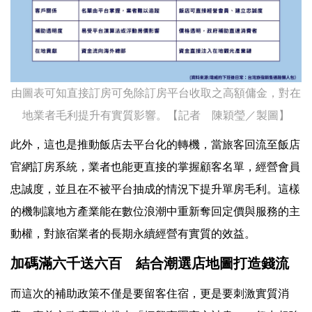
由圖表可知直接訂房可免除訂房平台收取之高額傭金，對在
地業者毛利提升有實質影響。【記者 陳穎瑩／製圖】
此外，這也是推動飯店去平台化的轉機，當旅客回流至飯店
官網訂房系統，業者也能更直接的掌握顧客名單，經營會員
忠誠度，並且在不被平台抽成的情況下提升單房毛利。這樣
的機制讓地方產業能在數位浪潮中重新奪回定價與服務的主
動權，對旅宿業者的長期永續經營有實質的效益。
加碼滿六千送六百 結合潮選店地圖打造錢流
而這次的補助政策不僅是要留客住宿，更是要刺激實質消