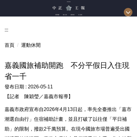
跳
到
主
要
:::
內
容
首頁
運動休閒
區
嘉義國旅補助開跑 不分平假日入住現
省一千
發布日期 :
2026-05-11
【記者 陳穎瑩／嘉義市報導】
嘉義市政府宣布自2026年4月13日起，率先全臺推出「嘉市
潮選自由行」住宿補助計畫，並且打破了以往僅「平日補
助」的限制，撥款2千萬預算。在現今國旅市場普遍受出國