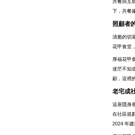
共餐與互
下，共餐
照顧者
清脆的切
花甲食堂
厚福花甲
迷茫不知
顧，這裡
老宅成
這座隱身
在社區規
2024 