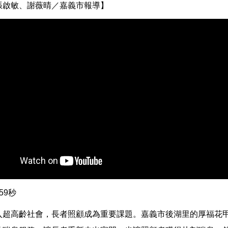
張啟敏、謝薇晴／嘉義市報導】
59秒
入超高齡社會，長者照顧成為重要課題。嘉義市後湖里的厚福花