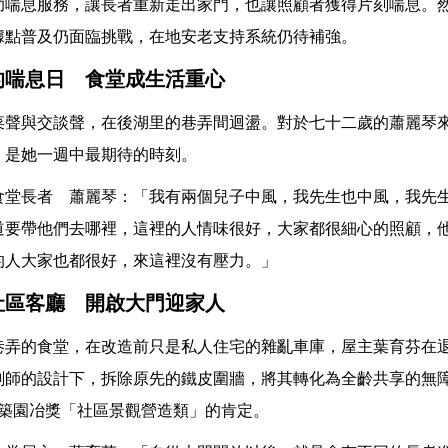
助喘息服務，讓長者重新走出家門，也讓照顧者獲得片刻喘息。
據點普及仍面臨挑戰，在地安老支持系統仍待補強。
的喘息日 食堂成生活重心
菜聲與交談聲，在後湖里的巷弄間迴盪。對於七十二歲的蕭麗琴
，是她一週中最期待的時刻。
食堂長者 蕭麗琴：「我有兩個兒子中風，我先生也中風，我先
道要帶他們去哪裡，這裡的人情味很好，大家都很細心的照顧，
的人大家也都很好，來這裡沒有壓力。」
社區客廳 開啟大門迎家人
巷弄的食堂，在改造前只是私人住宅的雜亂車庫，屋主葉育芬在
劃師的設計下，拆除原先的鐵皮圍牆，將其轉化為全齡共享的無
年建築園冶獎「社區景觀營造類」的肯定。