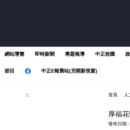
跳
到
主
要
內
容
區
網站導覽
即時新聞
專題報導
中正校園
節目
中正E報舊站(另開新視窗)
:::
首頁
人
厚福花
發布日期 