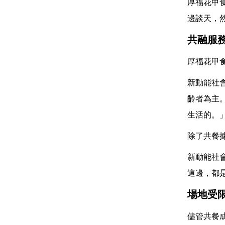
厚福花甲
邊談天，
共融服
厚福花甲
新動能社
齡者為主
生活的。
除了共餐
新動能社
這邊，都
場地受
儘管共餐