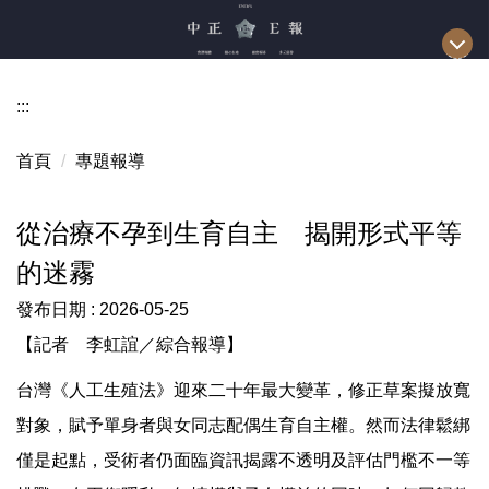
跳
到
主
要
:::
內
容
首頁
專題報導
區
從治療不孕到生育自主 揭開形式平等
的迷霧
發布日期 :
2026-05-25
【記者 李虹誼／綜合報導】
台灣《人工生殖法》迎來二十年最大變革，修正草案擬放寬
對象，賦予單身者與女同志配偶生育自主權。然而法律鬆綁
僅是起點，受術者仍面臨資訊揭露不透明及評估門檻不一等