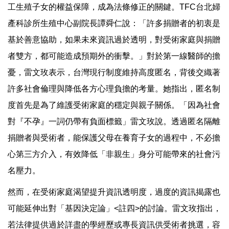
工生殖子女的權益保障，成為法條修正的關鍵。TFC台北婦
產科診所生殖中心副院長譚舜仁說：「許多捐贈者的初衷是
基於善意協助，如果未來資訊過於透明，對受術家庭與捐贈
者雙方，都可能造成預期外的衝擊。」對於第一線醫師的擔
憂，雷文玫表示，台灣現行制度維持高度匿名，背後交織著
許多社會倫理與降低各方心理負擔的考量。她指出，匿名制
度首先是為了維護受術家庭的穩定與親子關係。「因為社會
對『不孕』一詞仍帶有負面標籤」雷文玫說。透過匿名隔離
捐贈者與受術者，能保護父母在養育子女的過程中，不必擔
心第三方介入，有效降低「非親生」身分可能帶來的社會污
名壓力。
然而，在受術家庭渴望提升資訊透明度，過度的資訊揭露也
可能延伸出對「基因決定論」<註四>的討論。雷文玫指出，
若法律提供過於詳盡的學經歷或專長資訊供受術者挑選，容