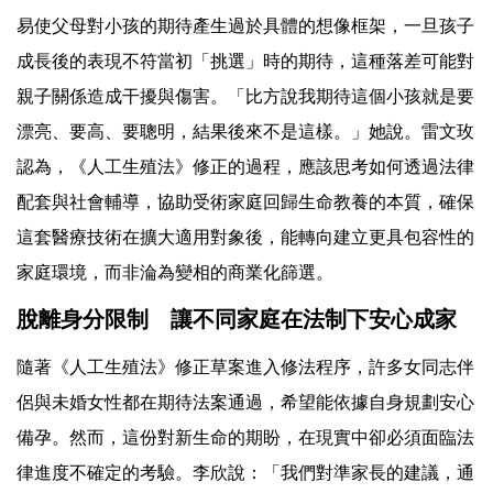
易使父母對小孩的期待產生過於具體的想像框架，一旦孩子
成長後的表現不符當初「挑選」時的期待，這種落差可能對
親子關係造成干擾與傷害。「比方說我期待這個小孩就是要
漂亮、要高、要聰明，結果後來不是這樣。」她說。雷文玫
認為，《人工生殖法》修正的過程，應該思考如何透過法律
配套與社會輔導，協助受術家庭回歸生命教養的本質，確保
這套醫療技術在擴大適用對象後，能轉向建立更具包容性的
家庭環境，而非淪為變相的商業化篩選。
脫離身分限制 讓不同家庭在法制下安心成家
隨著《人工生殖法》修正草案進入修法程序，許多女同志伴
侶與未婚女性都在期待法案通過，希望能依據自身規劃安心
備孕。然而，這份對新生命的期盼，在現實中卻必須面臨法
律進度不確定的考驗。李欣說：「我們對準家長的建議，通