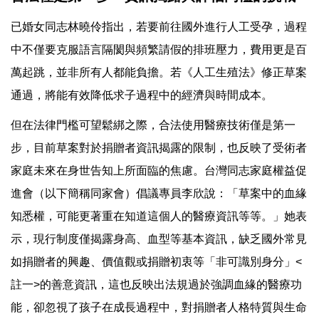
已婚女同志林曉伶指出，若要前往國外進行人工受孕，過程
中不僅要克服語言隔閡與頻繁請假的排班壓力，費用更是百
萬起跳，並非所有人都能負擔。若《人工生殖法》修正草案
通過，將能有效降低求子過程中的經濟與時間成本。
但在法律門檻可望鬆綁之際，合法使用醫療技術僅是第一
步，目前草案對於捐贈者資訊揭露的限制，也反映了受術者
家庭未來在身世告知上所面臨的焦慮。台灣同志家庭權益促
進會（以下簡稱同家會）倡議專員李欣說：「草案中的血緣
知悉權，可能更著重在知道這個人的醫療資訊等等。」她表
示，現行制度僅揭露身高、血型等基本資訊，缺乏國外常見
如捐贈者的興趣、價值觀或捐贈初衷等「非可識別身分」<
註一>的善意資訊，這也反映出法規過於強調血緣的醫療功
能，卻忽視了孩子在成長過程中，對捐贈者人格特質與生命