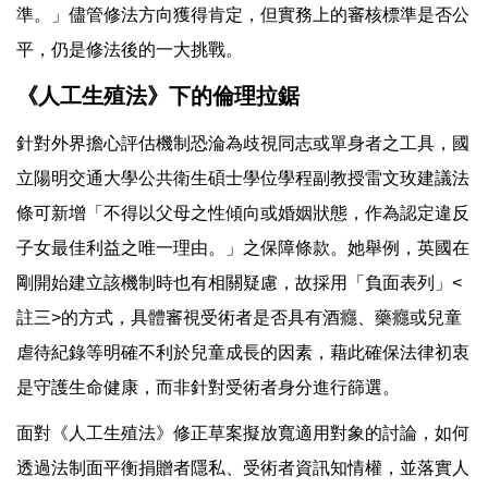
準。」儘管修法方向獲得肯定，但實務上的審核標準是否公
平，仍是修法後的一大挑戰。
《人工生殖法》下的倫理拉鋸
針對外界擔心評估機制恐淪為歧視同志或單身者之工具，國
立陽明交通大學公共衛生碩士學位學程副教授雷文玫建議法
條可新增「不得以父母之性傾向或婚姻狀態，作為認定違反
子女最佳利益之唯一理由。」之保障條款。她舉例，英國在
剛開始建立該機制時也有相關疑慮，故採用「負面表列」<
註三>的方式，具體審視受術者是否具有酒癮、藥癮或兒童
虐待紀錄等明確不利於兒童成長的因素，藉此確保法律初衷
是守護生命健康，而非針對受術者身分進行篩選。
面對《人工生殖法》修正草案擬放寬適用對象的討論，如何
透過法制面平衡捐贈者隱私、受術者資訊知情權，並落實人