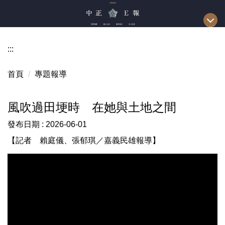
跳
到
主
要
:::
內
容
首頁
專題報導
區
風吹過田埂時 在她與土地之間
發布日期 :
2026-06-01
【記者 賴庭儀、張郁琪／嘉義民雄報導】