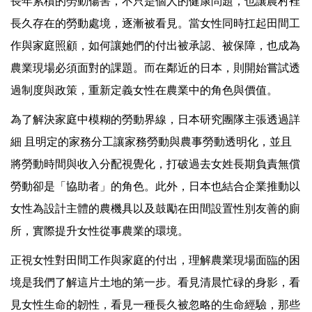
長年累積的勞動傷害，不只是個人的健康問題，也讓農村裡
長久存在的勞動處境，逐漸被看見。當女性同時扛起田間工
作與家庭照顧，如何讓她們的付出被承認、被保障，也成為
農業現場必須面對的課題。而在鄰近的日本，則開始嘗試透
過制度與政策，重新定義女性在農業中的角色與價值。
為了解決家庭中模糊的勞動界線，日本研究團隊主張透過詳
細 且明定的家務分工讓家務勞動與農事勞動透明化，並且
將勞動時間與收入分配視覺化，打破過去女姓長期負責無償
勞動卻是「協助者」的角色。此外，日本也結合企業推動以
女性為設計主體的農機具以及鼓勵在田間設置性別友善的廁
所，實際提升女性從事農業的環境。
正視女性對田間工作與家庭的付出，理解農業現場面臨的困
境是我們了解這片土地的第一步。看見清晨忙碌的身影，看
見女性生命的韌性，看見一種長久被忽略的生命經驗，那些