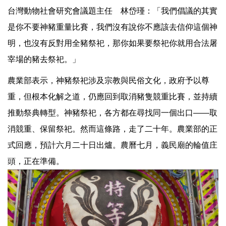
台灣動物社會研究會議題主任 林岱瑾：「我們倡議的其實
是你不要神豬重量比賽，我們沒有說你不應該去信仰這個神
明，也沒有反對用全豬祭祀，那你如果要祭祀你就用合法屠
宰場的豬去祭祀。」
農業部表示，神豬祭祀涉及宗教與民俗文化，政府予以尊
重，但根本化解之道，仍應回到取消豬隻競重比賽，並持續
推動祭典轉型。神豬祭祀，各方都在尋找同一個出口——取
消競重、保留祭祀。然而這條路，走了二十年。農業部的正
式回應，預計六月二十日出爐。農曆七月，義民廟的輪值庄
頭，正在準備。