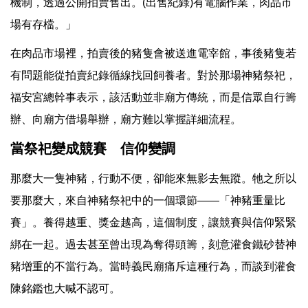
機制，透過公開拍賣售出。(出售紀錄)有電腦作業，肉品市
場有存檔。」
在肉品市場裡，拍賣後的豬隻會被送進電宰館，事後豬隻若
有問題能從拍賣紀錄循線找回飼養者。對於那場神豬祭祀，
福安宮總幹事表示，該活動並非廟方傳統，而是信眾自行籌
辦、向廟方借場舉辦，廟方難以掌握詳細流程。
當祭祀變成競賽 信仰變調
那麼大一隻神豬，行動不便，卻能來無影去無蹤。牠之所以
要那麼大，來自神豬祭祀中的一個環節——「神豬重量比
賽」。養得越重、獎金越高，這個制度，讓競賽與信仰緊緊
綁在一起。過去甚至曾出現為奪得頭籌，刻意灌食鐵砂替神
豬增重的不當行為。當時義民廟痛斥這種行為，而談到灌食
陳銘鑑也大喊不認可。