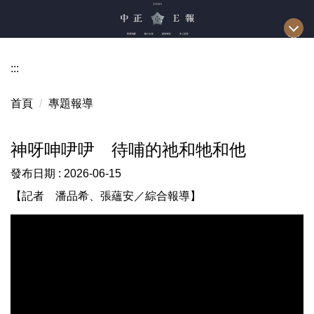
跳
到
主
要
:::
內
容
首頁
專題報導
區
神呀呻吚吚 待哺的祂和牠和他
發布日期 :
2026-06-15
【記者 潘品希、張蘊安／綜合報導】