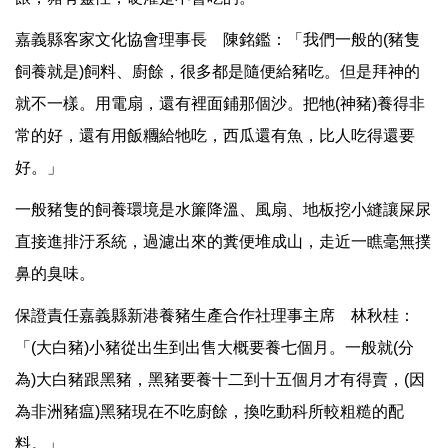
嘉義縣客家文化協會理事長 陳銘鑑：「我們一般的(豬隻
飼養就是)飼料、廚餘，很多都是隨便給豬吃。但是拜神的
就不一樣。用電扇，還有裡面鋪那個沙。把牠(神豬)養得非
常的好，還有用飯糰給牠吃，西瓜還有魚，比人吃得還要
好。」
一般豬隻的飼養環境是水簾降溫、風扇、地板挖小縫讓屎尿
直接進排汙系統，過濾出來的糞便堆成山，走近一瞧毫無撲
鼻的臭味。
保證責任嘉義縣新港養豬生產合作社理事主席 林秋桂：
「(大白豬)小豬從出生到出售大概要養七個月。一般就(分
為)大白豬跟黑豬，黑豬要養十二到十五個月才有得賣，(因
為非洲豬瘟)黑豬現在不吃廚餘，換吃動科所較粗糙的配
料。」