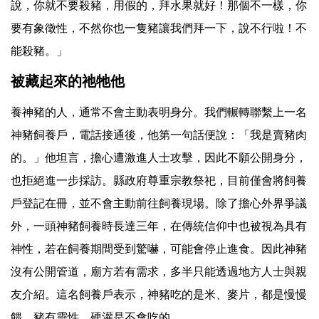
說，你就不要殺豬，用假的，拜水果就好！那個不一樣，你
要有象徵性，不然你也一隻豬讓我們拜一下，說不行啦！不
能殺豬。」
被藏起來的祂牠他
養神豬的人，通常不會主動表明身分。我們輾轉聯繫上一名
神豬飼養戶，電話接通後，他第一句話便說：「我是賣豬肉
的。」他坦言，擔心遭激進人士攻擊，因此不願公開身分，
也拒絕進一步採訪。縣政府尊重宗教祭祀，目前僅會將飼養
戶登記在冊，並不會主動前往飼養現場。除了擔心外界爭議
外，一頭神豬飼養時長達三年，在傳統信仰中也被視為具有
神性，若在飼養期間受到驚嚇，可能會停止進食。因此神豬
沒有公開管道，廟方若有需求，多半只能透過地方人士與親
友介紹。這名飼養戶表示，神豬吃的是米、麥片，都是慢慢
餵，豬有靈性，硬灌是不會吃的。