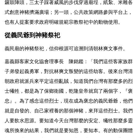
鑼鼓陣頭，三太子踩著威風的步伐穿過廟埕，紙紮、米雕各
式創意神豬擠滿廣場；另一頭，公共政策網路參與平台上，
也有人提案要求政府明確規範宗教祭祀中的動物使用。
從義民爺到神豬祭祀
義民廟的神豬祭祀，信仰根源可追溯到清朝林爽文事件。
嘉義縣客家文化協會理事長 陳銘鑑：「我們這些客家族群
子弟發起義勇軍，對抗林爽文叛變的這些劫客。後來台灣清
朝政府就派兵來平定這些亂賊，知道我們台灣有那麼多的烈
士犧牲，都是為了保鄉衛國，乾隆皇帝就寫了兩個字，『褒
忠』。為了感念這些烈士，現在成為褒忠的義民爺爺，他們
就是自發的、自己家裡養的那個神豬，來拜這些烈士。我們
人要飲水思源。要知道今天台灣那麼的安定、犧牲那麼多靈
魂所換來的結果，我們就是要知恩，要知本。有的動保團體