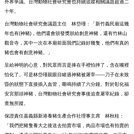
外界爭議。台灣動物社會研究會也持續追蹤相關議題超過二
十年。
台灣動物社會研究會議題主任 林岱瑾：「新竹義民廟這幾
年也有(神豬)，他們還會頒發獎狀給創意神豬，還有竹林山
觀音寺，其中一次在本廟前面我們記錄好幾隻，他們有真的
豬也會有創意神豬。」
呈給神明的心意，對民眾而言是捧在手裡怕摔了，含在嘴裡
怕化了。可是林岱瑾親眼目睹過神豬被屠宰——刀子在未致
昏的狀態下直接插入血管，嘶鳴持續了六分鐘。對於彰化福
安宮那頭神豬，台灣動物社會研究會事後追查屠宰紀錄，卻
查無所蹤。
保證責任嘉義縣新港養豬生產合作社理事主席 林秋桂：
「我們把豬隻養大之後送去拍賣市場，肉品市場也有拍賣的