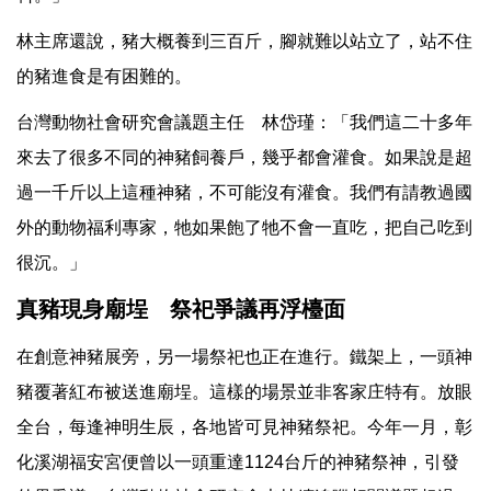
林主席還說，豬大概養到三百斤，腳就難以站立了，站不住
的豬進食是有困難的。
台灣動物社會研究會議題主任 林岱瑾：「我們這二十多年
來去了很多不同的神豬飼養戶，幾乎都會灌食。如果說是超
過一千斤以上這種神豬，不可能沒有灌食。我們有請教過國
外的動物福利專家，牠如果飽了牠不會一直吃，把自己吃到
很沉。」
真豬現身廟埕 祭祀爭議再浮檯面
在創意神豬展旁，另一場祭祀也正在進行。鐵架上，一頭神
豬覆著紅布被送進廟埕。這樣的場景並非客家庄特有。放眼
全台，每逢神明生辰，各地皆可見神豬祭祀。今年一月，彰
化溪湖福安宮便曾以一頭重達1124台斤的神豬祭神，引發